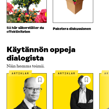
Ö
N
Ö
N
N
S
N
S
S
T
S
T
T
E
T
E
E
R
E
R
R
R
Så här säkerställer du
Paketera diskussionen
effektiviteten
Käytännön oppeja
dialogista
Näin homma toimii.
ARTIKLAR
ARTIKLAR
A