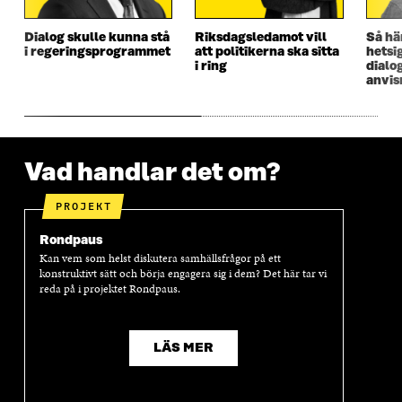
Dialog skulle kunna stå
Riksdagsledamot vill
Så hä
i regeringsprogrammet
att politikerna ska sitta
hetsig
i ring
dialo
anvis
Vad handlar det om?
PROJEKT
Rondpaus
Kan vem som helst diskutera samhällsfrågor på ett
konstruktivt sätt och börja engagera sig i dem? Det här tar vi
reda på i projektet Rondpaus.
LÄS MER