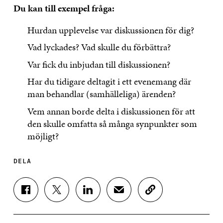
Du kan till exempel fråga:
Hurdan upplevelse var diskussionen för dig?
Vad lyckades? Vad skulle du förbättra?
Var fick du inbjudan till diskussionen?
Har du tidigare deltagit i ett evenemang där
man behandlar (samhälleliga) ärenden?
Vem annan borde delta i diskussionen för att
den skulle omfatta så många synpunkter som
möjligt?
DELA
D
D
D
D
K
E
E
E
E
O
L
L
L
L
P
A
A
A
A
I