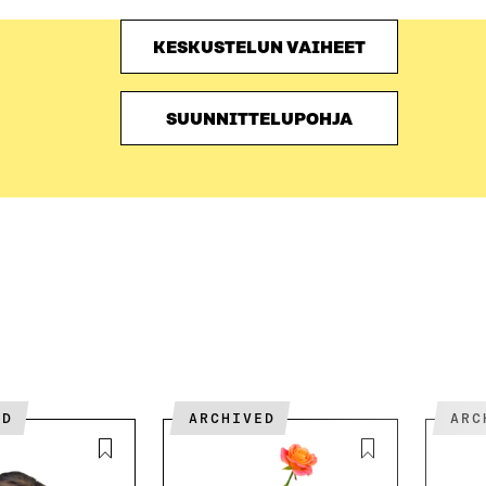
KESKUSTELUN VAIHEET
SUUNNITTELUPOHJA
ED
ARCHIVED
AR