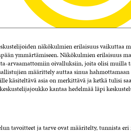
eskustelijoiden näkökulmien erilaisuus vaikuttaa m
mpään ymmärtämiseen. Näkökulmien erilaisuus ma
a-arvaamattomiin oivalluksiin, joita olisi muilla 
sallistujien määrittely auttaa sinua hahmottamaan 
ille käsiteltävä asia on merkittävä ja ketkä tulisi sa
eskustelijajoukko kantaa hedelmää läpi keskustel
un tavoitteet ja tarve ovat määritelty, tunnista eri