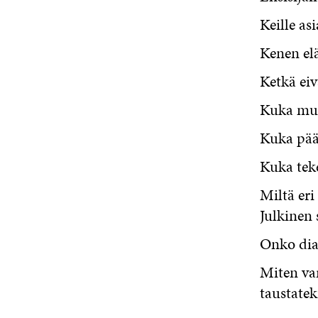
Keille as
Kenen el
Ketkä eiv
Kuka muu
Kuka pää
Kuka tek
Miltä eri
Julkinen s
Onko dial
Miten va
taustatek