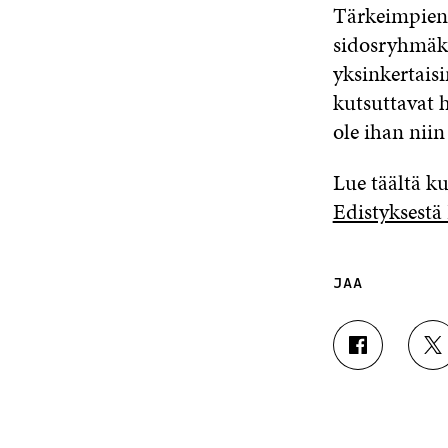
Tärkeimpien 
sidosryhmäka
yksinkertais
kutsuttavat 
ole ihan niin
Lue täältä k
Edistyksestä
JAA
J
J
A
A
A
A
F
T
A
W