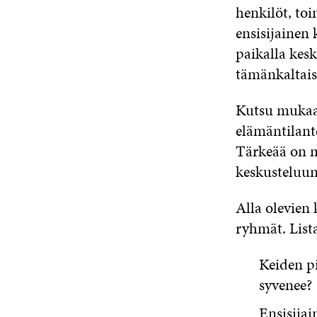
henkilöt, toi
ensisijainen
paikalla kesk
tämänkaltais
Kutsu mukaan 
elämäntilante
Tärkeää on m
keskusteluun
Alla olevien 
ryhmät. Listaa
Keiden pi
syvenee?
Ensisija