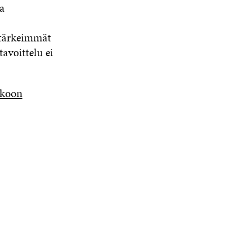
a
 tärkeimmät
avoittelu ei
ukoon