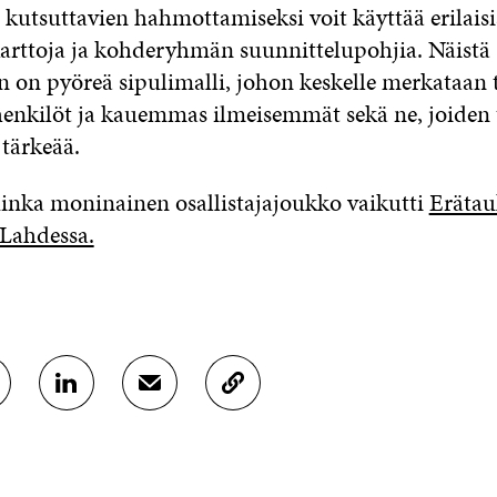
kutsuttavien hahmottamiseksi voit käyttää erilaisi
rttoja ja kohderyhmän suunnittelupohjia. Näistä
in on pyöreä sipulimalli, johon keskelle merkataan
henkilöt ja kauemmas ilmeisemmät sekä ne, joiden t
 tärkeää.
uinka moninainen osallistajajoukko vaikutti
Eräta
 Lahdessa.
J
J
K
A
A
O
A
A
P
L
S
I
I
Ä
O