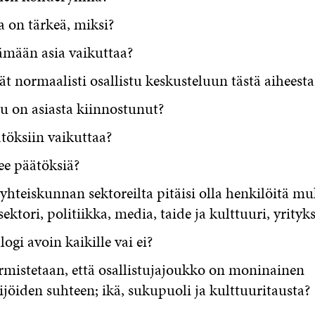
ia on tärkeä, miksi?
ämään asia vaikuttaa?
ät normaalisti osallistu keskusteluun tästä aiheesta
 on asiasta kiinnostunut?
töksiin vaikuttaa?
ee päätöksiä?
 yhteiskunnan sektoreilta pitäisi olla henkilöitä m
ektori, politiikka, media, taide ja kulttuuri, yritykse
ogi avoin kaikille vai ei?
rmistetaan, että osallistujajoukko on moninainen
ijöiden suhteen; ikä, sukupuoli ja kulttuuritausta?