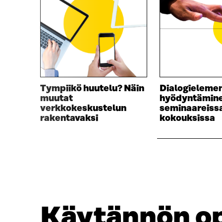
A
I
I
K
K
K
K
U
U
N
N
A
A
S
S
S
S
A
Tympiikö huutelu? Näin
Dialogielemen
A
muutat
hyödyntämin
verkkokeskustelun
seminaareissa
rakentavaksi
kokouksissa
Käytännön op