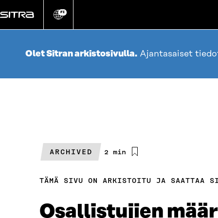
Siirry
suoraan
FI
Vaihda
sivuston
sisältöön
kieli
Olet Sitran arkistosivulla.
Ajantasaiset tied
ARCHIVED
Arvioitu
2 min
lukuaika
TÄMÄ SIVU ON ARKISTOITU JA SAATTAA S
Osallistujien määr