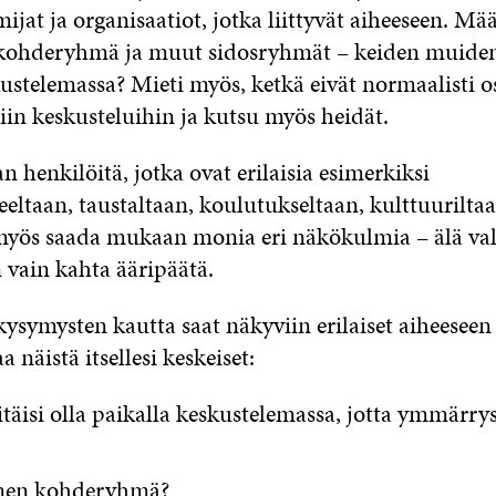
mijat ja organisaatiot, jotka liittyvät aiheeseen. Mää
 kohderyhmä ja muut sidosryhmät – keiden muiden 
ustelemassa? Mieti myös, ketkä eivät normaalisti os
iin keskusteluihin ja kutsu myös heidät.
henkilöitä, jotka ovat erilaisia esimerkiksi
eltaan, taustaltaan, koulutukseltaan, kulttuuriltaan
yös saada mukaan monia eri näkökulmia – älä val
 vain kahta ääripäätä.
kysymysten kautta saat näkyviin erilaiset aiheeseen 
 näistä itsellesi keskeiset:
täisi olla paikalla keskustelemassa, jotta ymmärrys
inen kohderyhmä?