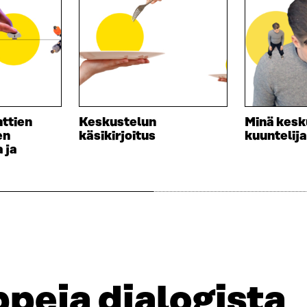
A
S
I
A
K
I
K
K
U
K
N
U
A
N
S
A
S
S
ttien
Keskustelun
Minä kesku
A
S
en
käsikirjoitus
kuuntelij
A
 ja
peja dialogista