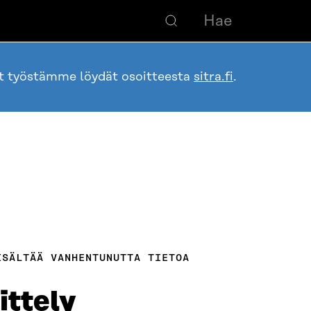
ot työstämme löydät osoitteesta
sitra.fi
.
ISÄLTÄÄ VANHENTUNUTTA TIETOA
ittely