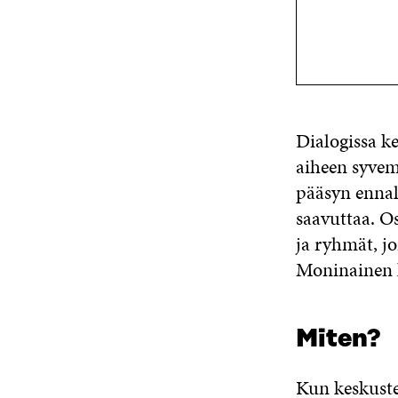
Dialogissa k
aiheen syve
pääsyn ennalt
saavuttaa. O
ja ryhmät, jo
Moninainen k
Miten?
Kun keskustel