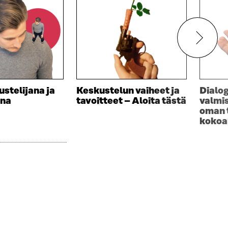
stelijana ja
Keskustelun vaiheet ja
Dialog
ana
tavoitteet – Aloita tästä
valmi
oman 
kokoa