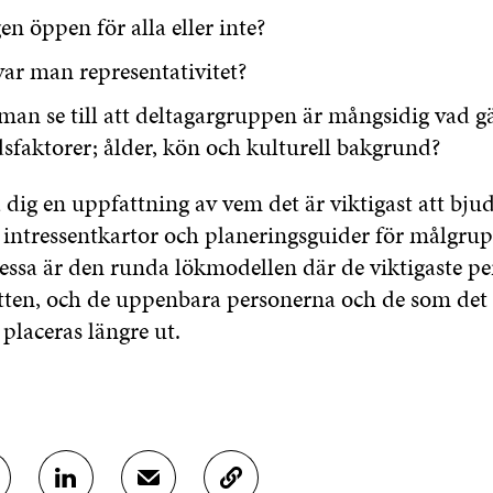
en öppen för alla eller inte?
var man representativitet?
an se till att deltagargruppen är mångsidig vad gä
faktorer; ålder, kön och kulturell bakgrund?
 dig en uppfattning av vem det är viktigast att bju
 intressentkartor och planeringsguider för målgru
dessa är den runda lökmodellen där de viktigaste p
itten, och de uppenbara personerna och de som det i
 placeras längre ut.
D
D
K