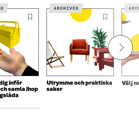
ED
ARCHIVED
AR
ig inför
Utrymme och praktiska
Välj 
och samla ihop
saker
ygslåda