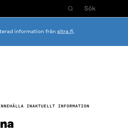
terad information från
sitra.fi
.
INNEHÅLLA INAKTUELLT INFORMATION
rna