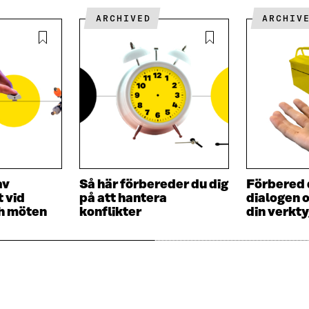
T
N
N
Y
ARCHIVED
ARCHIV
Y
T
T
T
T
F
F
Ö
Ö
N
N
S
S
T
T
E
E
R
R
av
Så här förbereder du dig
Förbered d
 vid
på att hantera
dialogen 
ch möten
konflikter
din verkt