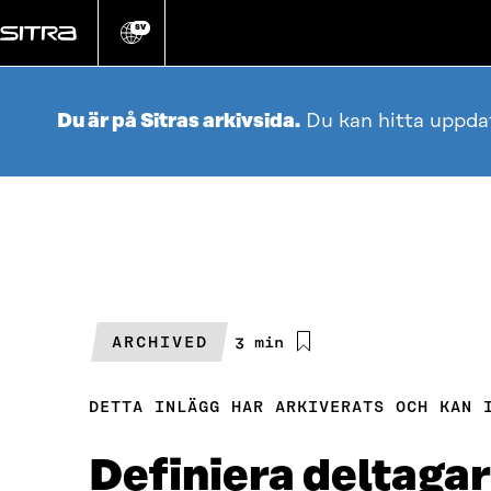
Gå
direkt
SV
Ändra
webbplatsens
till
språk
innehållet
Du är på Sitras arkivsida.
Du kan hitta uppda
ARCHIVED
Beräknad
3 min
läsningstid
DETTA INLÄGG HAR ARKIVERATS OCH KAN 
Definiera deltaga