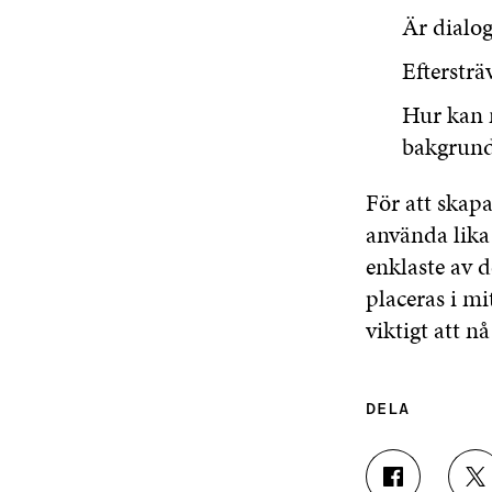
Är dialog
Eftersträ
Hur kan m
bakgrunds
För att skapa
använda lika
enklaste av 
placeras i m
viktigt att nå
DELA
D
D