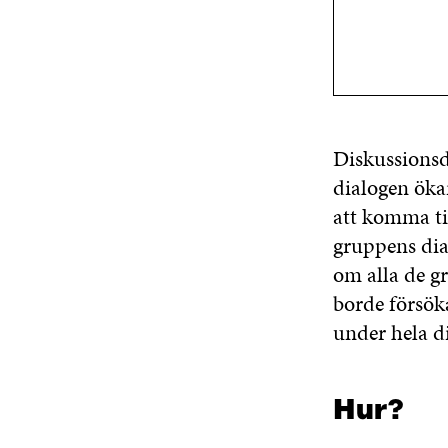
Diskussionsd
dialogen ökar
att komma ti
gruppens dial
om alla de g
borde försöka
under hela d
Hur?