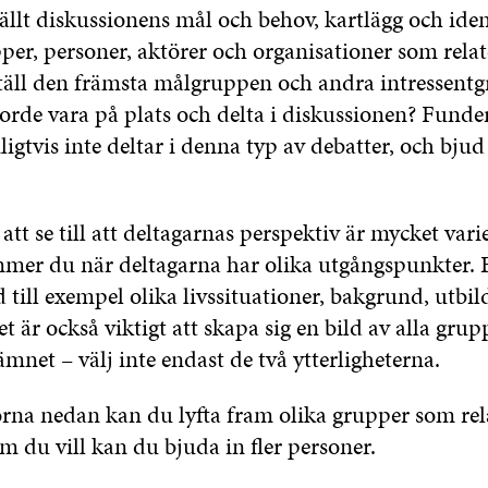
ällt diskussionens mål och behov, kartlägg och iden
per, personer, aktörer och organisationer som relate
täll den främsta målgruppen och andra intressentg
rde vara på plats och delta i diskussionen? Funde
gtvis inte deltar i denna typ av debatter, och bjud
 att se till att deltagarnas perspektiv är mycket var
mer du när deltagarna har olika utgångspunkter. 
till exempel olika livssituationer, bakgrund, utbil
Det är också viktigt att skapa sig en bild av alla gru
 ämnet – välj inte endast de två ytterligheterna.
na nedan kan du lyfta fram olika grupper som relat
 du vill kan du bjuda in fler personer.