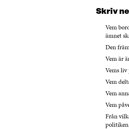
Skriv ne
Vem borde
ämnet sk
Den främ
Vem är äm
Vems liv
Vem delta
Vem anna
Vem påve
Från vilk
politiken