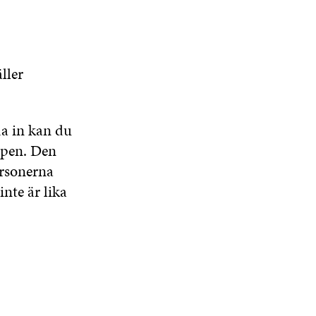
ller
da in kan du
ppen. Den
ersonerna
nte är lika