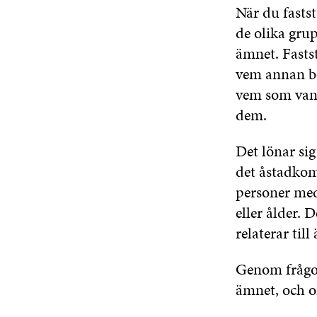
När du fastst
de olika grup
ämnet. Fasts
vem annan bo
vem som vanli
dem.
Det lönar sig
det åstadkom
personer med 
eller ålder. 
relaterar till
Genom frågor
ämnet, och om