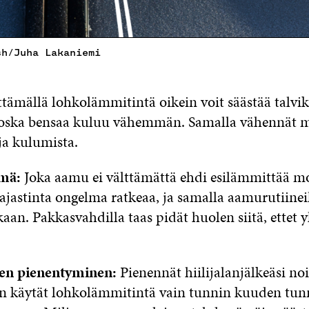
sh/Juha Lakaniemi
tämällä lohkolämmitintä oikein voit säästää talvi
koska bensaa kuluu vähemmän. Samalla vähennät 
ja kulumista.
mä:
Joka aamu ei välttämättä ehdi esilämmittää mo
ajastinta ongelma ratkeaa, ja samalla aamurutiinei
an. Pakkasvahdilla taas pidät huolen siitä, ettet 
ljen pienentyminen:
Pienennät hiilijalanjälkeäsi no
n käytät lohkolämmitintä vain tunnin kuuden tunn