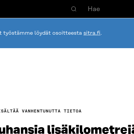
ot työstämme löydät osoitteesta
sitra.fi
.
ISÄLTÄÄ VANHENTUNUTTA TIETOA
tuhansia lisäkilometrej