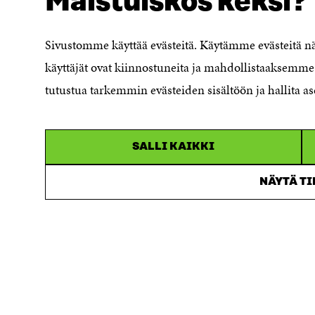
Maistuiskos keksi?
Ilmoituskanava
Saavutettavuusseloste
Sivustomme käyttää evästeitä. Käytämme evästeitä 
Asiakirjajulkisuuskuvaus
käyttäjät ovat kiinnostuneita ja mahdollistaaksemme 
Sitran digitaalinen viestintä ja
tutustua tarkemmin evästeiden sisältöön ja hallita as
verkkopalvelut
SALLI KAIKKI
NÄYTÄ T