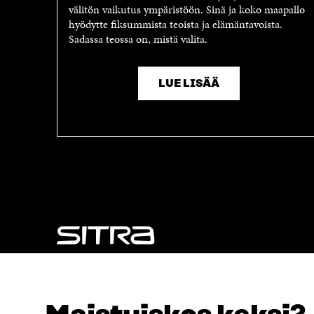
välitön vaikutus ympäristöön. Sinä ja koko maapallo
hyödytte fiksummista teoista ja elämäntavoista.
Sadassa teossa on, mistä valita.
LUE LISÄÄ
NÄITÄKÖ ETSIT?
Tietosuoja ja käyttöehdot
Evästeasetukset