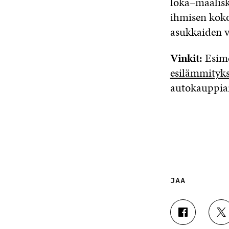
loka–maalisk
ihmisen koko
asukkaiden v
Vinkit:
Esime
esilämmityks
autokauppiai
JAA
J
J
A
A