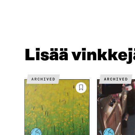
A
A
F
T
A
W
C
I
E
T
B
T
O
E
O
R
Lisää vinkke
K
I
I
S
S
S
S
Ä
A
A
ARCHIVED
ARCHIVED
A
V
V
A
A
U
U
T
T
U
U
U
U
U
U
U
U
D