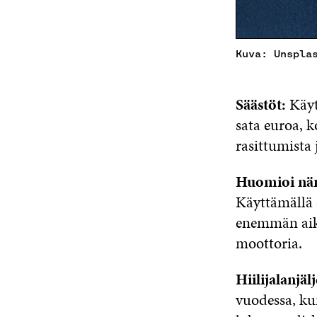
Kuva: Unspla
Säästöt:
Käyt
sata euroa, 
rasittumista 
Huomioi nä
Käyttämällä 
enemmän aika
moottoria.
Hiilijalanjä
vuodessa, ku