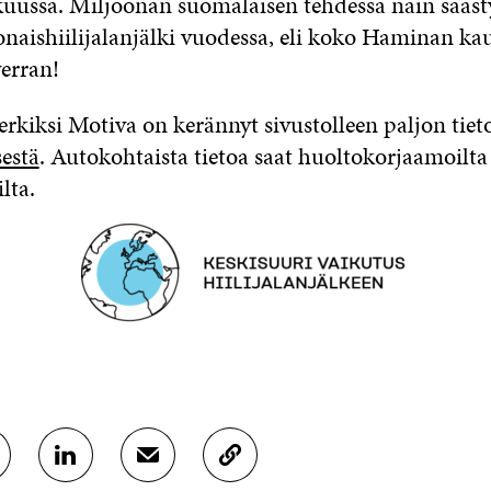
uussa. Miljoonan suomalaisen tehdessä näin sääst
naishiilijalanjälki vuodessa, eli koko Haminan k
erran!
rkiksi Motiva on kerännyt sivustolleen paljon tie
estä
. Autokohtaista tietoa saat huoltokorjaamoilta
lta.
J
J
K
A
A
O