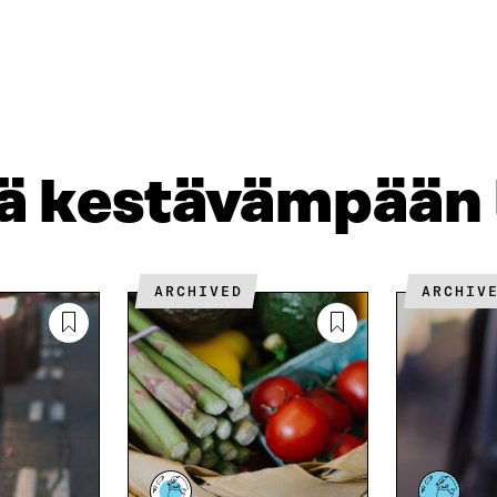
A
A
P
L
S
I
I
Ä
O
N
H
I
K
K
A
E
Ö
R
D
P
T
I
O
I
jä kestävämpään
N
S
K
I
T
K
S
I
E
S
L
L
Ä
L
I
ARCHIVED
ARCHIV
A
A
N
V
A
L
A
V
I
U
A
N
T
U
K
U
T
K
U
U
I
U
U
U
U