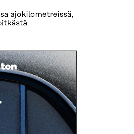
a ajokilometreissä,
pitkästä