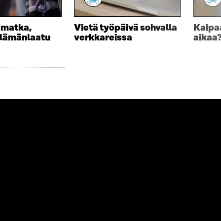
 matka,
Vietä työpäivä sohvalla
Kaipa
elämänlaatu
verkkareissa
aikaa