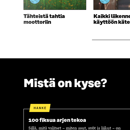
D
E
E
S
S
S
Tähteistä tahtia
Kaikki liiken
S
A
moottoriin
käyttöön käte
A
I
I
K
K
K
K
U
U
N
N
A
A
S
S
S
S
A
A
Mistä on kyse?
HANKE
100 fiksua arjen tekoa
Sillä, mitä valitset – miten asut, syöt ja liikut – on