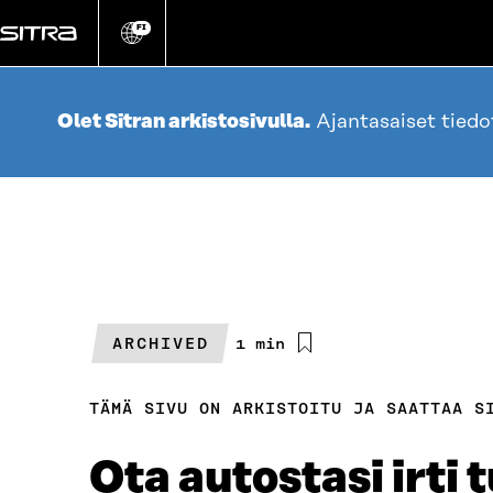
Siirry
suoraan
FI
Vaihda
sivuston
sisältöön
kieli
Olet Sitran arkistosivulla.
Ajantasaiset tied
ARCHIVED
Arvioitu
1 min
lukuaika
TÄMÄ SIVU ON ARKISTOITU JA SAATTAA S
Ota autostasi irti 