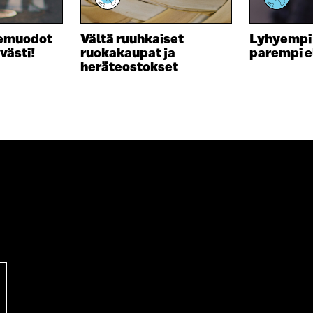
D
U
E
D
S
E
nemuodot
Vältä ruuhkaiset
Lyhyempi
S
S
västi!
ruokakaupat ja
parempi 
A
S
heräteostokset
I
A
K
I
K
K
U
K
N
U
A
N
S
A
S
S
A
S
A