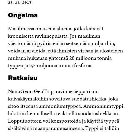
23.11.2017
Ongelma
Maailmassa on useita alueita, jotka kärsivät
kroonisesta ravinnepulasta. Jos maailman
väestömäärä pyöristetään seitsemään miljardiin,
voidaan arvioida, että ihmisten virtsan ja ulosteiden
mukana hukataan yhteensä 28 miljoona tonnia
typpeä ja 3,5 miljoona tonnia fosforia.
Ratkaisu
NanoGeon GeoTrap-ravinnesieppari on
kuivakäymälöihin soveltuva suodatushiekka, joka
sitoo itseensä ammoniumtyppeä. Ammoniumtyppi
lukittuu kemiallisella reaktiolla suodatushiekkaan.
Lopputuotteen voi kompostoida ja käyttää typpeä
sisältävänä maanparannusaineena. Typpi ei tällöin