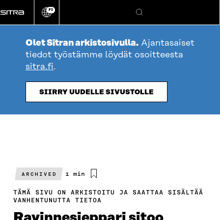
Siirry
FI
suoraan
Vaihda
Hae
sivuston
sisältöön
kieli
Olet Sitran arkistosivulla.
Ajantasaiset
tiedot työstämme löydät osoitteesta
sitra.fi
.
SIIRRY UUDELLE SIVUSTOLLE
Arvioitu
1 min
ARCHIVED
lukuaika
TÄMÄ SIVU ON ARKISTOITU JA SAATTAA SISÄLTÄÄ
VANHENTUNUTTA TIETOA
Ravinnesieppari sitoo