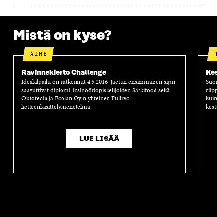
A
Mistä on kyse?
AIHE
Ravinnekierto Challenge
Kes
Ideakilpailu on ratkennut 4.5.2016. Jaetun ensimmäisen sijan
Suom
saavuttivat diplomi-insinööriopiskelijoiden Särkifood sekä
riip
Outotecin ja Ecolan Oy:n yhteinen Fullrec-
kuin
lietteenkäsittelymenetelmä.
kest
LUE LISÄÄ