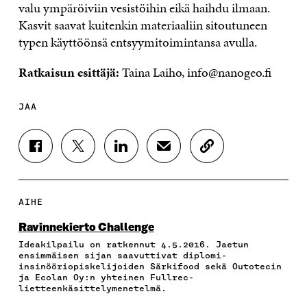
valu ympäröiviin vesistöihin eikä haihdu ilmaan.
Kasvit saavat kuitenkin materiaaliin sitoutuneen
typen käyttöönsä entsyymitoimintansa avulla.
Ratkaisun esittäjä:
Taina Laiho, info@nanogeo.fi
JAA
J
J
J
J
K
A
A
A
A
O
A
A
A
A
P
F
T
L
S
I
A
W
I
Ä
O
AIHE
C
I
N
H
I
E
T
K
K
A
Ravinnekierto Challenge
B
T
E
Ö
R
Ideakilpailu on ratkennut 4.5.2016. Jaetun
O
E
D
P
T
ensimmäisen sijan saavuttivat diplomi-
O
R
I
O
I
insinööriopiskelijoiden Särkifood sekä Outotecin
K
I
N
S
K
ja Ecolan Oy:n yhteinen Fullrec-
I
S
I
T
K
lietteenkäsittelymenetelmä.
S
S
S
I
E