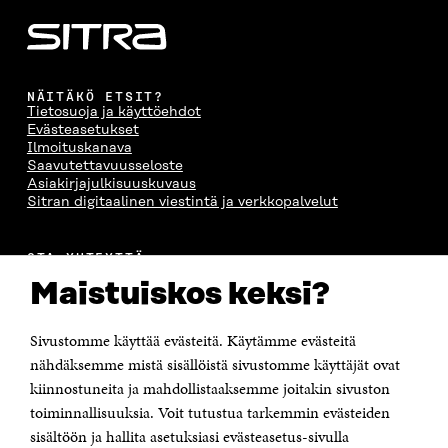
NÄITÄKÖ ETSIT?
Tietosuoja ja käyttöehdot
Evästeasetukset
Ilmoituskanava
Saavutettavuusseloste
Asiakirjajulkisuuskuvaus
Sitran digitaalinen viestintä ja verkkopalvelut
OTA YHTEYTTÄ
Suomen itsenäisyyden juhlarahasto Sitra
Maistuiskos keksi?
Itämerenkatu 11-13, PL 160,
00181 Helsinki
Sivustomme käyttää evästeitä. Käytämme evästeitä
Puhelin +358 294 618 991
Sähköpostiosoite
nähdäksemme mistä sisällöistä sivustomme käyttäjät ovat
etunimi.sukunimi@sitra.fi tai sitra@sitra.fi
kiinnostuneita ja mahdollistaaksemme joitakin sivuston
Saapumisohjeet
toiminnallisuuksia. Voit tutustua tarkemmin evästeiden
sisältöön ja hallita asetuksiasi evästeasetus-sivulla
Y-tunnus 0202132-3