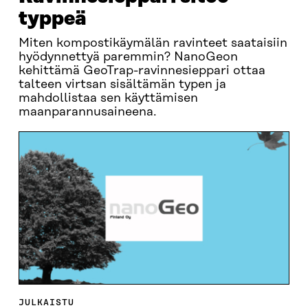
typpeä
Miten kompostikäymälän ravinteet saataisiin
hyödynnettyä paremmin? NanoGeon
kehittämä GeoTrap-ravinnesieppari ottaa
talteen virtsan sisältämän typen ja
mahdollistaa sen käyttämisen
maanparannusaineena.
JULKAISTU