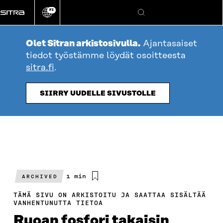
Siirry
FI
suoraan
Vaihda
Hae
sivuston
sisältöön
kieli
Olet Sitran arkistosivulla.
Ajantasaiset
tiedot työstämme löydät osoitteesta
sitra.fi
.
SIIRRY UUDELLE SIVUSTOLLE
Arvioitu
1 min
ARCHIVED
lukuaika
TÄMÄ SIVU ON ARKISTOITU JA SAATTAA SISÄLTÄÄ
VANHENTUNUTTA TIETOA
Ruoan fosfori takaisin