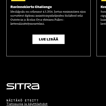
Ravinnekierto Challenge
Kes
Ideakilpailu on ratkennut 4.5.2016. Jaetun ensimmäisen sijan
Suom
saavuttivat diplomi-insinööriopiskelijoiden Särkifood sekä
riip
Outotecin ja Ecolan Oy:n yhteinen Fullrec-
kuin
lietteenkäsittelymenetelmä.
kest
LUE LISÄÄ
NÄITÄKÖ ETSIT?
Tietosuoja ja käyttöehdot