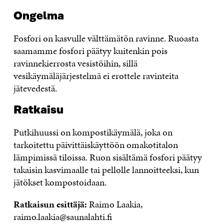
Ongelma
Fosfori on kasvulle välttämätön ravinne. Ruoasta
saamamme fosfori päätyy kuitenkin pois
ravinnekierrosta vesistöihin, sillä
vesikäymäläjärjestelmä ei erottele ravinteita
jätevedestä.
Ratkaisu
Putkihuussi on kompostikäymälä, joka on
tarkoitettu päivittäiskäyttöön omakotitalon
lämpimissä tiloissa. Ruon sisältämä fosfori päätyy
takaisin kasvimaalle tai pellolle lannoitteeksi, kun
jätökset kompostoidaan.
Ratkaisun esittäjä:
Raimo Laakia,
raimo.laakia@saunalahti.fi