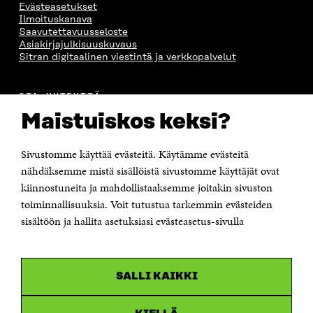
Evästeasetukset
Ilmoituskanava
Saavutettavuusseloste
Asiakirjajulkisuuskuvaus
Sitran digitaalinen viestintä ja verkkopalvelut
OTA YHTEYTTÄ
Suomen itsenäisyyden juhlarahasto Sitra
Maistuiskos keksi?
Itämerenkatu 11-13, PL 160,
00181 Helsinki
Sivustomme käyttää evästeitä. Käytämme evästeitä
Puhelin +358 294 618 991
Sähköpostiosoite
nähdäksemme mistä sisällöistä sivustomme käyttäjät ovat
etunimi.sukunimi@sitra.fi tai sitra@sitra.fi
kiinnostuneita ja mahdollistaaksemme joitakin sivuston
Saapumisohjeet
toiminnallisuuksia. Voit tutustua tarkemmin evästeiden
sisältöön ja hallita asetuksiasi evästeasetus-sivulla
Y-tunnus 0202132-3
OLEMME NÄISSÄ SOMEISSA
SALLI KAIKKI
Facebook
Avautuu
uudessa
Linkedin
ikkunassa