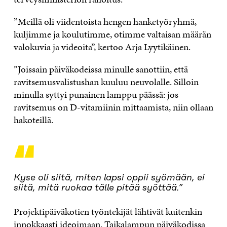
”Meillä oli viidentoista hengen hanketyöryhmä,
kuljimme ja koulutimme, otimme valtaisan määrän
valokuvia ja videoita”, kertoo Arja Lyytikäinen.
”Joissain päiväkodeissa minulle sanottiin, että
ravitsemusvalistushan kuuluu neuvolalle. Silloin
minulla syttyi punainen lamppu päässä: jos
ravitsemus on D-vitamiinin mittaamista, niin ollaan
hakoteillä.
“
Kyse oli siitä, miten lapsi oppii syömään, ei
siitä, mitä ruokaa tälle pitää syöttää.
”
Projektipäiväkotien työntekijät lähtivät kuitenkin
innokkaasti ideoimaan. Taikalampun päiväkodissa