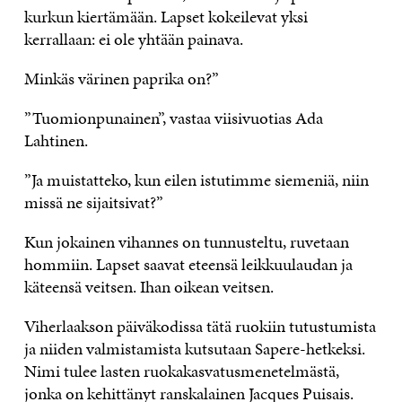
kurkun kiertämään. Lapset kokeilevat yksi
kerrallaan: ei ole yhtään painava.
Minkäs värinen paprika on?”
”Tuomionpunainen”, vastaa viisivuotias Ada
Lahtinen.
”Ja muistatteko, kun eilen istutimme siemeniä, niin
missä ne sijaitsivat?”
Kun jokainen vihannes on tunnusteltu, ruvetaan
hommiin. Lapset saavat eteensä leikkuulaudan ja
käteensä veitsen. Ihan oikean veitsen.
Viherlaakson päiväkodissa tätä ruokiin tutustumista
ja niiden valmistamista kutsutaan Sapere-hetkeksi.
Nimi tulee lasten ruokakasvatusmenetelmästä,
jonka on kehittänyt ranskalainen Jacques Puisais.