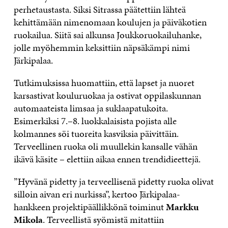
perhetaustasta. Siksi Sitrassa päätettiin lähteä
kehittämään nimenomaan koulujen ja päiväkotien
ruokailua. Siitä sai alkunsa Joukkoruokailuhanke,
jolle myöhemmin keksittiin näpsäkämpi nimi
Järkipalaa.
Tutkimuksissa huomattiin, että lapset ja nuoret
karsastivat kouluruokaa ja ostivat oppilaskunnan
automaateista limsaa ja suklaapatukoita.
Esimerkiksi 7.–8. luokkalaisista pojista alle
kolmannes söi tuoreita kasviksia päivittäin.
Terveellinen ruoka oli muullekin kansalle vähän
ikävä käsite – elettiin aikaa ennen trendidieettejä.
”Hyvänä pidetty ja terveellisenä pidetty ruoka olivat
silloin aivan eri nurkissa”, kertoo Järkipalaa-
hankkeen projektipäällikkönä toiminut
Markku
Mikola
. Terveellistä syömistä mitattiin