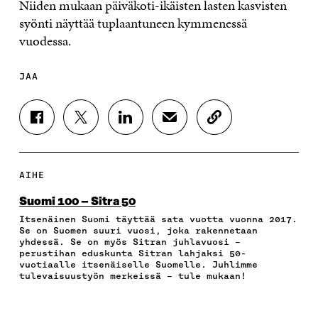
Niiden mukaan päiväkoti-ikäisten lasten kasvisten
syönti näyttää tuplaantuneen kymmenessä
vuodessa.
JAA
J
J
J
J
K
A
A
A
A
O
A
A
A
A
P
F
T
L
S
I
A
W
I
Ä
O
AIHE
C
I
N
H
I
E
T
K
K
A
Suomi 100 – Sitra 50
B
T
E
Ö
R
Itsenäinen Suomi täyttää sata vuotta vuonna 2017.
O
E
D
P
T
Se on Suomen suuri vuosi, joka rakennetaan
O
R
I
O
I
yhdessä. Se on myös Sitran juhlavuosi –
K
I
N
S
K
perustihan eduskunta Sitran lahjaksi 50-
I
S
I
T
K
vuotiaalle itsenäiselle Suomelle. Juhlimme
S
S
S
I
E
tulevaisuustyön merkeissä – tule mukaan!
S
Ä
S
L
L
A
A
Ä
L
I
A
V
A
A
N