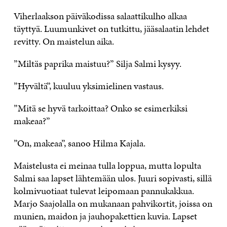
Viherlaakson päiväkodissa salaattikulho alkaa
täyttyä. Luumunkivet on tutkittu, jääsalaatin lehdet
revitty. On maistelun aika.
”Miltäs paprika maistuu?” Silja Salmi kysyy.
”Hyvältä”, kuuluu yksimielinen vastaus.
”Mitä se hyvä tarkoittaa? Onko se esimerkiksi
makeaa?”
”On, makeaa”, sanoo Hilma Kajala.
Maistelusta ei meinaa tulla loppua, mutta lopulta
Salmi saa lapset lähtemään ulos. Juuri sopivasti, sillä
kolmivuotiaat tulevat leipomaan pannukakkua.
Marjo Saajolalla on mukanaan pahvikortit, joissa on
munien, maidon ja jauhopakettien kuvia. Lapset