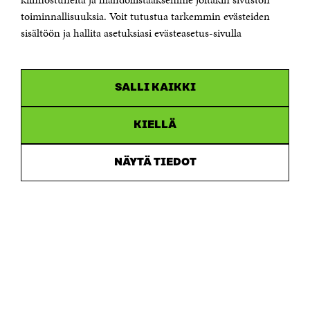
toiminnallisuuksia. Voit tutustua tarkemmin evästeiden
sisältöön ja hallita asetuksiasi evästeasetus-sivulla
OLEMME NÄISSÄ SOMEISSA
Facebook
Avautuu
uudessa
Linkedin
ikkunassa
SALLI KAIKKI
Avautuu
uudessa
Youtube
ikkunassa
Avautuu
KIELLÄ
uudessa
Instagram
ikkunassa
Avautuu
uudessa
NÄYTÄ TIEDOT
ikkunassa