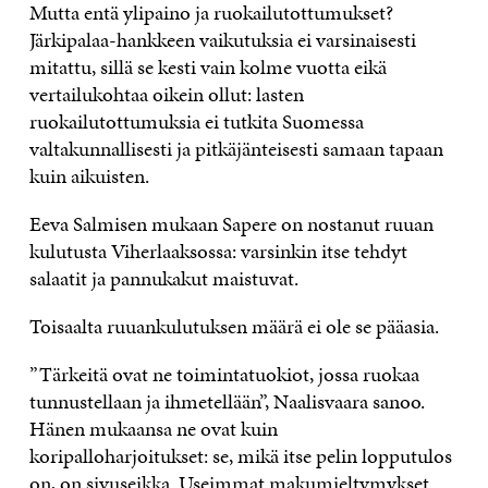
Mutta entä ylipaino ja ruokailutottumukset?
Järkipalaa-hankkeen vaikutuksia ei varsinaisesti
mitattu, sillä se kesti vain kolme vuotta eikä
vertailukohtaa oikein ollut: lasten
ruokailutottumuksia ei tutkita Suomessa
valtakunnallisesti ja pitkäjänteisesti samaan tapaan
kuin aikuisten.
Eeva Salmisen mukaan Sapere on nostanut ruuan
kulutusta Viherlaaksossa: varsinkin itse tehdyt
salaatit ja pannukakut maistuvat.
Toisaalta ruuankulutuksen määrä ei ole se pääasia.
”Tärkeitä ovat ne toimintatuokiot, jossa ruokaa
tunnustellaan ja ihmetellään”, Naalisvaara sanoo.
Hänen mukaansa ne ovat kuin
koripalloharjoitukset: se, mikä itse pelin lopputulos
on, on sivuseikka. Useimmat makumieltymykset