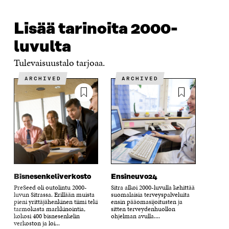
Lisää tarinoita 2000-
luvulta
Tulevaisuustalo tarjoaa.
ARCHIVED
ARCHIVED
Bisnesenkeliverkosto
Ensineuvo24
PreSeed oli outolintu 2000-
Sitra alkoi 2000-luvulla kehittää
luvun Sitrassa. Erillään muista
suomalaisia terveyspalveluita
pieni yrittäjähenkinen tiimi teki
ensin pääomasijoitusten ja
tarmokasta markkinointia,
sitten terveydenhuollon
kokosi 400 bisnesenkelin
ohjelman avulla....
verkoston ja loi...