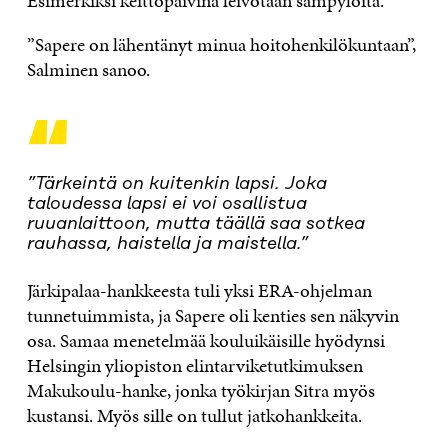
Esimerkiksi keittopäivinä leivotaan sämpylöitä.
”Sapere on lähentänyt minua hoitohenkilökuntaan”,
Salminen sanoo.
“
”Tärkeintä on kuitenkin lapsi. Joka
taloudessa lapsi ei voi osallistua
ruuanlaittoon, mutta täällä saa sotkea
rauhassa, haistella ja maistella.”
Järkipalaa-hankkeesta tuli yksi ERA-ohjelman
tunnetuimmista, ja Sapere oli kenties sen näkyvin
osa. Samaa menetelmää kouluikäisille hyödynsi
Helsingin yliopiston elintarviketutkimuksen
Makukoulu-hanke, jonka työkirjan Sitra myös
kustansi. Myös sille on tullut jatkohankkeita.