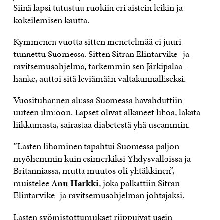
Siinä lapsi tutustuu ruokiin eri aistein leikin ja
kokeilemisen kautta.
Kymmenen vuotta sitten menetelmää ei juuri
tunnettu Suomessa. Sitten Sitran Elintarvike- ja
ravitsemusohjelma, tarkemmin sen Järkipalaa-
hanke, auttoi sitä leviämään valtakunnalliseksi.
Vuosituhannen alussa Suomessa havahduttiin
uuteen ilmiöön. Lapset olivat alkaneet lihoa, lakata
liikkumasta, sairastaa diabetestä yhä useammin.
”Lasten lihominen tapahtui Suomessa paljon
myöhemmin kuin esimerkiksi Yhdysvalloissa ja
Britanniassa, mutta muutos oli yhtäkkinen”,
muistelee
Anu Harkki
, joka palkattiin Sitran
Elintarvike- ja ravitsemusohjelman johtajaksi.
Lasten syömistottumukset riippuivat usein