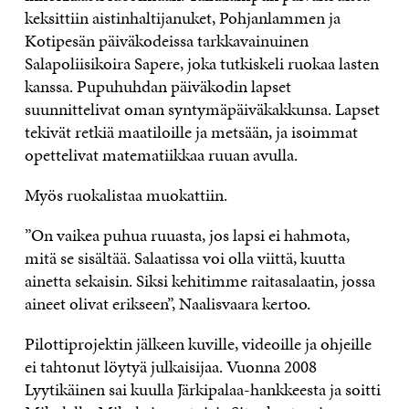
keksittiin aistinhaltijanuket, Pohjanlammen ja
Kotipesän päiväkodeissa tarkkavainuinen
Salapoliisikoira Sapere, joka tutkiskeli ruokaa lasten
kanssa. Pupuhuhdan päiväkodin lapset
suunnittelivat oman syntymäpäiväkakkunsa. Lapset
tekivät retkiä maatiloille ja metsään, ja isoimmat
opettelivat matematiikkaa ruuan avulla.
Myös ruokalistaa muokattiin.
”On vaikea puhua ruuasta, jos lapsi ei hahmota,
mitä se sisältää. Salaatissa voi olla viittä, kuutta
ainetta sekaisin. Siksi kehitimme raitasalaatin, jossa
aineet olivat erikseen”, Naalisvaara kertoo.
Pilottiprojektin jälkeen kuville, videoille ja ohjeille
ei tahtonut löytyä julkaisijaa. Vuonna 2008
Lyytikäinen sai kuulla Järkipalaa-hankkeesta ja soitti