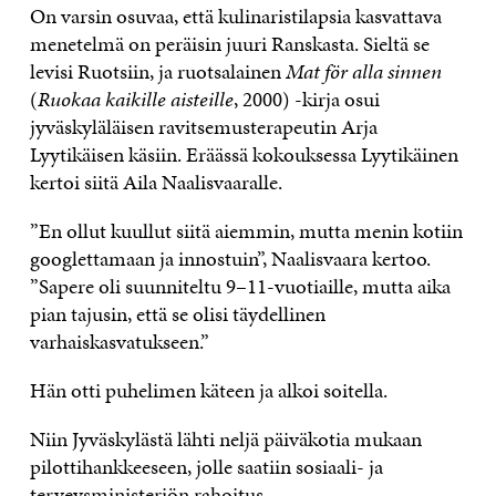
On varsin osuvaa, että kulinaristilapsia kasvattava
menetelmä on peräisin juuri Ranskasta. Sieltä se
levisi Ruotsiin, ja ruotsalainen
Mat för alla sinnen
(
Ruokaa kaikille aisteille
, 2000) -kirja osui
jyväskyläläisen ravitsemusterapeutin Arja
Lyytikäisen käsiin. Eräässä kokouksessa Lyytikäinen
kertoi siitä Aila Naalisvaaralle.
”En ollut kuullut siitä aiemmin, mutta menin kotiin
googlettamaan ja innostuin”, Naalisvaara kertoo.
”Sapere oli suunniteltu 9–11-vuotiaille, mutta aika
pian tajusin, että se olisi täydellinen
varhaiskasvatukseen.”
Hän otti puhelimen käteen ja alkoi soitella.
Niin Jyväskylästä lähti neljä päiväkotia mukaan
pilottihankkeeseen, jolle saatiin sosiaali- ja
terveysministeriön rahoitus.