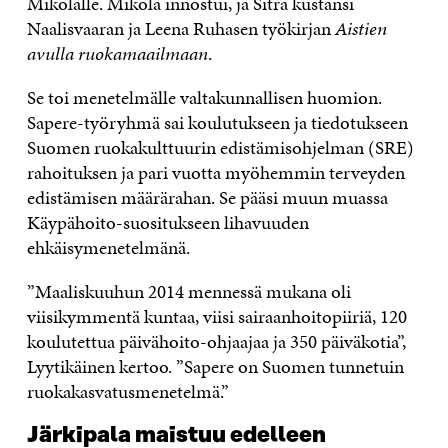
Mikolalle. Mikola innostui, ja Sitra kustansi
Naalisvaaran ja Leena Ruhasen työkirjan
Aistien
avulla ruokamaailmaan
.
Se toi menetelmälle valtakunnallisen huomion.
Sapere-työryhmä sai koulutukseen ja tiedotukseen
Suomen ruokakulttuurin edistämisohjelman (SRE)
rahoituksen ja pari vuotta myöhemmin terveyden
edistämisen määrärahan. Se pääsi muun muassa
Käypähoito-suositukseen lihavuuden
ehkäisymenetelmänä.
”Maaliskuuhun 2014 mennessä mukana oli
viisikymmentä kuntaa, viisi sairaanhoitopiiriä, 120
koulutettua päivähoito-ohjaajaa ja 350 päiväkotia”,
Lyytikäinen kertoo. ”Sapere on Suomen tunnetuin
ruokakasvatusmenetelmä.”
Järkipala maistuu edelleen