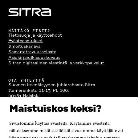
NÄITÄKÖ ETSIT?
Tietosuoja ja käyttöehdot
Evästeasetukset
Ilmoituskanava
Saavutettavuusseloste
Asiakirjajulkisuuskuvaus
Sitran digitaalinen viestintä ja verkkopalvelut
OTA YHTEYTTÄ
Suomen itsenäisyyden juhlarahasto Sitra
Itämerenkatu 11-13, PL 160,
00181 Helsinki
Puhelin +358 294 618 991
Maistuiskos keksi?
Sähköpostiosoite
etunimi.sukunimi@sitra.fi tai sitra@sitra.fi
Sivustomme käyttää evästeitä. Käytämme evästeitä
Saapumisohjeet
nähdäksemme mistä sisällöistä sivustomme käyttäjät ovat
Y-tunnus 0202132-3
kiinnostuneita ja mahdollistaaksemme joitakin sivuston