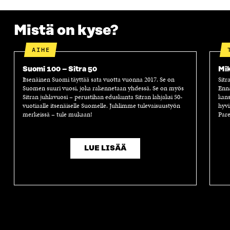
Mistä on kyse?
AIHE
Suomi 100 – Sitra 50
Mik
Itsenäinen Suomi täyttää sata vuotta vuonna 2017. Se on
Sitr
Suomen suuri vuosi, joka rakennetaan yhdessä. Se on myös
Enn
Sitran juhlavuosi – perustihan eduskunta Sitran lahjaksi 50-
kans
vuotiaalle itsenäiselle Suomelle. Juhlimme tulevaisuustyön
hyvi
merkeissä – tule mukaan!
Pare
LUE LISÄÄ