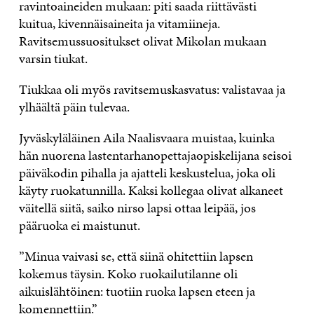
ravintoaineiden mukaan: piti saada riittävästi
kuitua, kivennäisaineita ja vitamiineja.
Ravitsemussuositukset olivat Mikolan mukaan
varsin tiukat.
Tiukkaa oli myös ravitsemuskasvatus: valistavaa ja
ylhäältä päin tulevaa.
Jyväskyläläinen Aila Naalisvaara muistaa, kuinka
hän nuorena lastentarhanopettajaopiskelijana seisoi
päiväkodin pihalla ja ajatteli keskustelua, joka oli
käyty ruokatunnilla. Kaksi kollegaa olivat alkaneet
väitellä siitä, saiko nirso lapsi ottaa leipää, jos
pääruoka ei maistunut.
”Minua vaivasi se, että siinä ohitettiin lapsen
kokemus täysin. Koko ruokailutilanne oli
aikuislähtöinen: tuotiin ruoka lapsen eteen ja
komennettiin.”