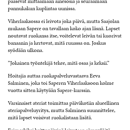
pääsevät mittaamaan ainesosia ja seuraamaan
pannukakun kuplintaa uunissa.
Viherlaaksossa ei leivota joka päivä, mutta Saajolan
mukaan Sapere on tavallaan koko ajan läsnä. Lapset
noutavat ruokansa itse, voitelevat leivän tai kuorivat
banaanin ja kertovat, mitä ruuassa on. Joskus
syödään ulkona.
”Jokainen työntekijä tekee, mitä osaa ja keksii.”
Hoitajia auttaa ruokapalveluvastaava Eeva
Salminen, joka toi Saperen Viherlaaksoon kolme
vuotta sitten käytyään Sapere-kurssin.
Varsinaiset ateriat toimittaa päiväkotiin alueellinen
ateriapalveluyritys, mutta Salminen suunnittelee,
mitä lapset voisivat ruokalistaan lisätä.