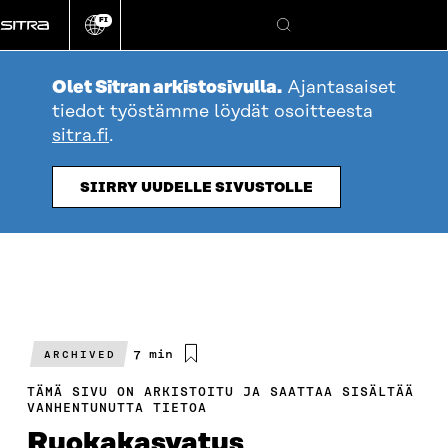
Siirry
FI
suoraan
Vaihda
Hae
sivuston
sisältöön
kieli
Olet Sitran arkistosivulla.
Ajantasaiset
tiedot työstämme löydät osoitteesta
sitra.fi
.
SIIRRY UUDELLE SIVUSTOLLE
Arvioitu
7 min
ARCHIVED
lukuaika
TÄMÄ SIVU ON ARKISTOITU JA SAATTAA SISÄLTÄÄ
VANHENTUNUTTA TIETOA
Ruokakasvatus