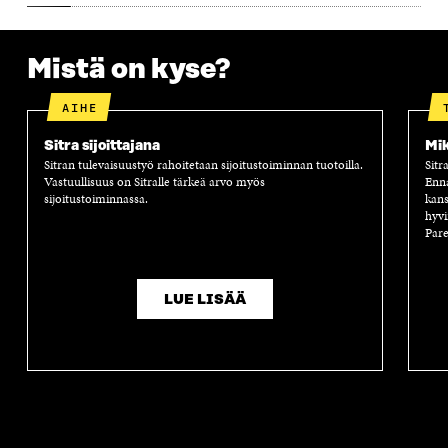
S
A
S
S
A
A
S
A
Mistä on kyse?
AIHE
Sitra sijoittajana
Mik
Sitran tulevaisuustyö rahoitetaan sijoitustoiminnan tuotoilla.
Sitr
Vastuullisuus on Sitralle tärkeä arvo myös
Enn
sijoitustoiminnassa.
kans
hyvi
Pare
LUE LISÄÄ