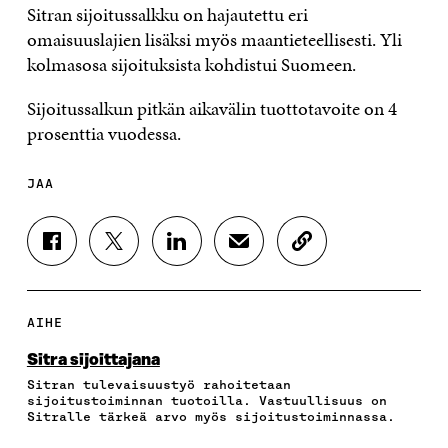
Sitran sijoitussalkku on hajautettu eri
omaisuuslajien lisäksi myös maantieteellisesti. Yli
kolmasosa sijoituksista kohdistui Suomeen.
Sijoitussalkun pitkän aikavälin tuottotavoite on 4
prosenttia vuodessa.
JAA
J
J
J
J
K
A
A
A
A
O
A
A
A
A
P
F
T
L
S
I
A
W
I
Ä
O
AIHE
C
I
N
H
I
E
T
K
K
A
Sitra sijoittajana
B
T
E
Ö
R
Sitran tulevaisuustyö rahoitetaan
O
E
D
P
T
sijoitustoiminnan tuotoilla. Vastuullisuus on
O
R
I
O
I
Sitralle tärkeä arvo myös sijoitustoiminnassa.
K
I
N
S
K
I
S
I
T
K