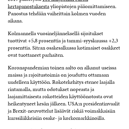
kertapanostuksesta
yliopistojen pääomittamiseen.
Panostus tehdään vaiheittain kolmen vuoden
aikana.
Kolmannella vuosineljänneksellä sijoitukset
tuottivat +5,8 prosenttia ja tammi-syyskuussa +2,3
prosenttia. Sitran osakesalkussa kotimaiset osakkeet
ovat tuottaneet parhaiten.
Koronapandemian toinen aalto on alkanut useissa
maissa ja rajoitustoimia on jouduttu ottamaan
uudelleen käyttöön. Rokotekehitys etenee laajalla
rintamalla, mutta odotukset nopeasta ja
laajamittaisesta rokotteiden käyttöönotosta ovat
heikentyneet kesän jälkeen. USA:n presidentinvaalit
ja Brexit-neuvottelut lisäävät riskiä voimakkaisiin
kurssiliikkeisiin osake- ja korkomarkkinoilla.