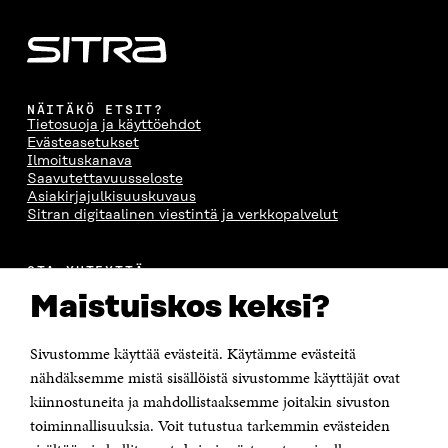
NÄITÄKÖ ETSIT?
Tietosuoja ja käyttöehdot
Evästeasetukset
Ilmoituskanava
Saavutettavuusseloste
Asiakirjajulkisuuskuvaus
Sitran digitaalinen viestintä ja verkkopalvelut
OTA YHTEYTTÄ
Suomen itsenäisyyden juhlarahasto Sitra
Maistuiskos keksi?
Itämerenkatu 11-13, PL 160,
00181 Helsinki
Sivustomme käyttää evästeitä. Käytämme evästeitä
Puhelin +358 294 618 991
Sähköpostiosoite
nähdäksemme mistä sisällöistä sivustomme käyttäjät ovat
etunimi.sukunimi@sitra.fi tai sitra@sitra.fi
kiinnostuneita ja mahdollistaaksemme joitakin sivuston
toiminnallisuuksia. Voit tutustua tarkemmin evästeiden
Saapumisohjeet