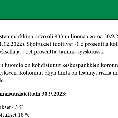
tusten markkina-arvo oli 933 miljoonaa euroa 30.9.
1.12.2022). Sijoitukset tuottivat -1,6 prosenttia k
eksellä ja +1,4 prosenttia tammi–syyskuussa.
n huomio on kohdistunut keskuspankkien koronno
tykseen. Kohonnut öljyn hinta on lisännyt riskiä in
le.
omaisuuslajeittain 30.9.2023
:
tukset 43 %
itukset 18 %