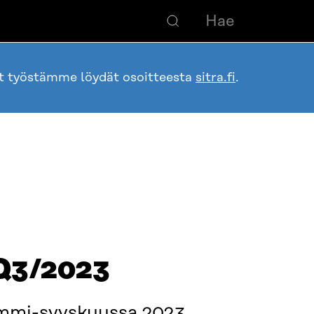
ot työstämme löydät osoitteesta
sitra.fi
.
 Q3/2023
tammi-syyskuussa 2023