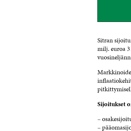
Sitran sijoi
milj. euroa 3
vuosineljänn
Markkinoide
inflaatiokehi
pitkittymisel
Sijoitukset 
– osakesijoi
– pääomasijo