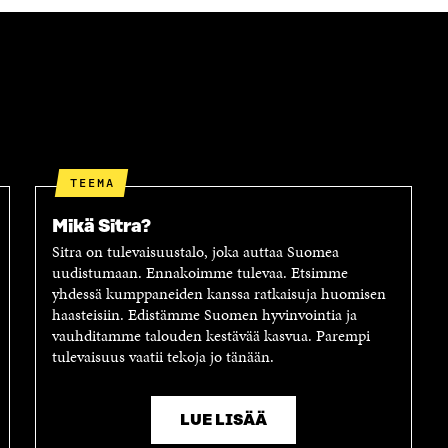
K
K
A
E
Ö
R
D
P
T
I
O
I
N
S
K
I
T
K
S
I
E
S
L
L
Ä
L
I
TEEMA
A
A
N
V
A
L
Mikä Sitra?
A
V
I
Sitra on tulevaisuustalo, joka auttaa Suomea
U
A
N
uudistumaan. Ennakoimme tulevaa. Etsimme
T
U
K
yhdessä kumppaneiden kanssa ratkaisuja huomisen
U
T
K
haasteisiin. Edistämme Suomen hyvinvointia ja
U
U
I
vauhditamme talouden kestävää kasvua. Parempi
U
U
tulevaisuus vaatii tekoja jo tänään.
U
U
D
U
E
D
S
E
LUE LISÄÄ
S
S