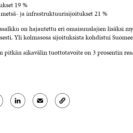
tukset 19 %
, metsä- ja infrastruktuurisijoitukset 21 %
ussalkku on hajautettu eri omaisuuslajien lisäksi m
sesti. Yli kolmasosa sijoituksista kohdistui Suomee
n pitkän aikavälin tuottotavoite on 3 prosentin rea
J
J
K
A
A
O
A
A
P
L
S
I
I
Ä
O
N
H
I