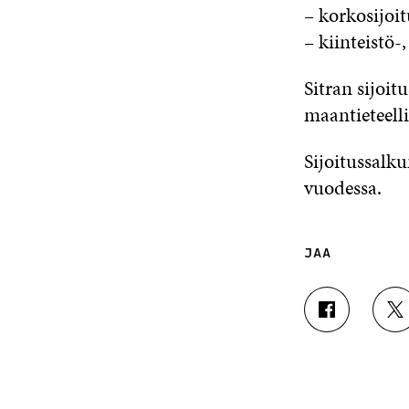
– korkosijoi
– kiinteistö-
Sitran sijoit
maantieteelli
Sijoitussalku
vuodessa.
JAA
J
J
A
A
A
A
F
T
A
W
C
I