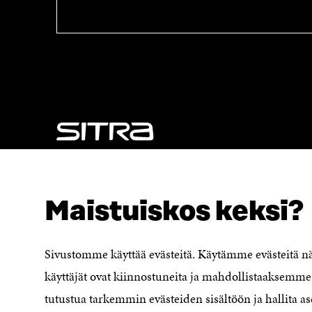
A
I
I
K
K
K
K
U
U
N
N
A
A
S
S
S
S
A
A
NÄITÄKÖ ETSIT?
Tietosuoja ja käyttöehdot
Maistuiskos keksi?
Evästeasetukset
Ilmoituskanava
Saavutettavuusseloste
Sivustomme käyttää evästeitä. Käytämme evästeitä 
Asiakirjajulkisuuskuvaus
käyttäjät ovat kiinnostuneita ja mahdollistaaksemme 
Sitran digitaalinen viestintä ja
tutustua tarkemmin evästeiden sisältöön ja hallita as
verkkopalvelut