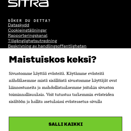
SÖKER DU DETTA?
Dataskydd
Cookieinställningar
Rapporteringskanal
Tillgänglighetsutredning
Beskrivning av handlingsoffentligheten
Sitra's digitala kommunikation och webbtjänster
Maistuiskos keksi?
KONTAKTA OSS
Jubileumsfonden för Finlands självständighet Sitra
Sivustomme käyttää evästeitä. Käytämme evästeitä
Östersjögatan 11–13, PB 160,
nähdäksemme mistä sisällöistä sivustomme käyttäjät ovat
00181 Helsingfors
kiinnostuneita ja mahdollistaaksemme joitakin sivuston
Tfn +358 294 618 991
toiminnallisuuksia. Voit tutustua tarkemmin evästeiden
Personalens e-postadresser har formen:
sisältöön ja hallita asetuksiasi evästeasetus-sivulla
fornamn.efternamn@sitra.fi
KANALER
SALLI KAIKKI
Facebook
Öppnas