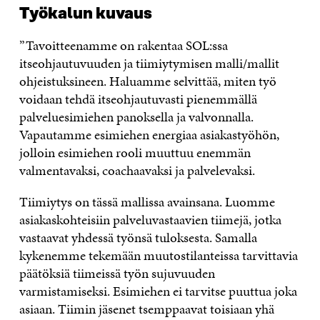
Työkalun kuvaus
”Tavoitteenamme on rakentaa SOL:ssa
itseohjautuvuuden ja tiimiytymisen malli/mallit
ohjeistuksineen. Haluamme selvittää, miten työ
voidaan tehdä itseohjautuvasti pienemmällä
palveluesimiehen panoksella ja valvonnalla.
Vapautamme esimiehen energiaa asiakastyöhön,
jolloin esimiehen rooli muuttuu enemmän
valmentavaksi, coachaavaksi ja palvelevaksi.
Tiimiytys on tässä mallissa avainsana. Luomme
asiakaskohteisiin palveluvastaavien tiimejä, jotka
vastaavat yhdessä työnsä tuloksesta. Samalla
kykenemme tekemään muutostilanteissa tarvittavia
päätöksiä tiimeissä työn sujuvuuden
varmistamiseksi. Esimiehen ei tarvitse puuttua joka
asiaan. Tiimin jäsenet tsemppaavat toisiaan yhä