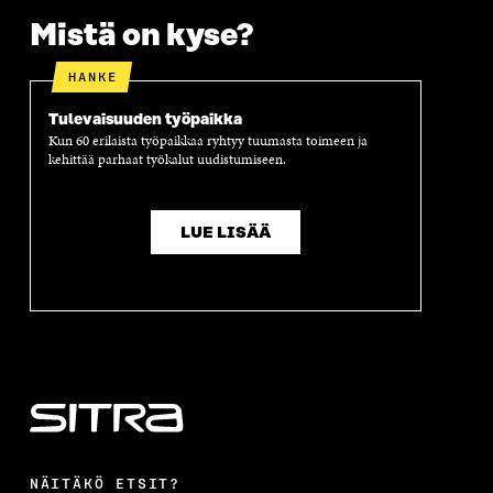
S
A
S
S
A
A
S
Mistä on kyse?
A
HANKE
Tulevaisuuden työpaikka
Kun 60 erilaista työpaikkaa ryhtyy tuumasta toimeen ja
kehittää parhaat työkalut uudistumiseen.
LUE LISÄÄ
NÄITÄKÖ ETSIT?