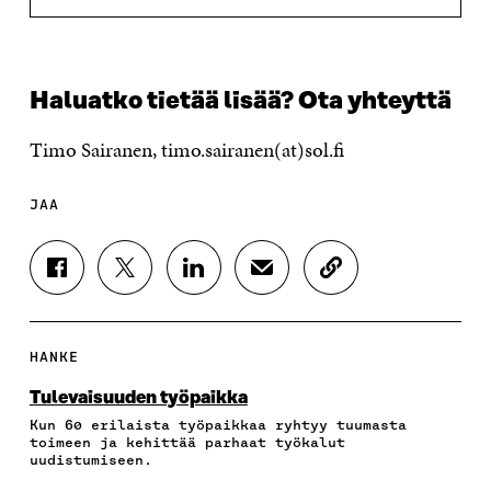
Haluatko tietää lisää? Ota yhteyttä
Timo Sairanen, timo.sairanen(at)sol.fi
JAA
J
J
J
J
K
A
A
A
A
O
A
A
A
A
P
F
T
L
S
I
A
W
I
Ä
O
HANKE
C
I
N
H
I
E
T
K
K
A
Tulevaisuuden työpaikka
B
T
E
Ö
R
Kun 60 erilaista työpaikkaa ryhtyy tuumasta
O
E
D
P
T
toimeen ja kehittää parhaat työkalut
O
R
I
O
I
uudistumiseen.
K
I
N
S
K