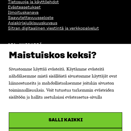
Tietosuoja ja käyttöehdot
Evästeasetukset
Ilmoituskanava
Saavutettavuusseloste
Asiakirjajulkisuuskuvaus
Sitran digitaalinen viestintä ja verkkopalvelut
OTA YHTEYTTÄ
Suomen itsenäisyyden juhlarahasto Sitra
Maistuiskos keksi?
Itämerenkatu 11-13, PL 160,
00181 Helsinki
Sivustomme käyttää evästeitä. Käytämme evästeitä
Puhelin +358 294 618 991
Sähköpostiosoite
nähdäksemme mistä sisällöistä sivustomme käyttäjät ovat
etunimi.sukunimi@sitra.fi tai sitra@sitra.fi
kiinnostuneita ja mahdollistaaksemme joitakin sivuston
Saapumisohjeet
toiminnallisuuksia. Voit tutustua tarkemmin evästeiden
sisältöön ja hallita asetuksiasi evästeasetus-sivulla
Y-tunnus 0202132-3
OLEMME NÄISSÄ SOMEISSA
SALLI KAIKKI
Facebook
Avautuu
uudessa