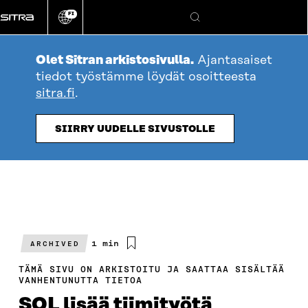
Siirry
FI
suoraan
Vaihda
Hae
sivuston
sisältöön
kieli
Olet Sitran arkistosivulla.
Ajantasaiset
tiedot työstämme löydät osoitteesta
sitra.fi
.
SIIRRY UUDELLE SIVUSTOLLE
Arvioitu
1 min
ARCHIVED
lukuaika
TÄMÄ SIVU ON ARKISTOITU JA SAATTAA SISÄLTÄÄ
VANHENTUNUTTA TIETOA
SOL lisää tiimityötä