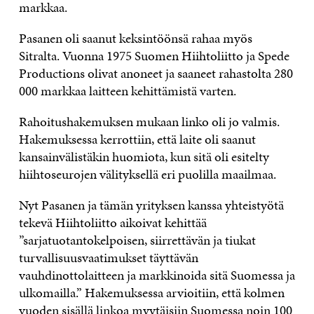
markkaa.
Pasanen oli saanut keksintöönsä rahaa myös
Sitralta. Vuonna 1975 Suomen Hiihtoliitto ja Spede
Productions olivat anoneet ja saaneet rahastolta 280
000 markkaa laitteen kehittämistä varten.
Rahoitushakemuksen mukaan linko oli jo valmis.
Hakemuksessa kerrottiin, että laite oli saanut
kansainvälistäkin huomiota, kun sitä oli esitelty
hiihtoseurojen välityksellä eri puolilla maailmaa.
Nyt Pasanen ja tämän yrityksen kanssa yhteistyötä
tekevä Hiihtoliitto aikoivat kehittää
”sarjatuotantokelpoisen, siirrettävän ja tiukat
turvallisuusvaatimukset täyttävän
vauhdinottolaitteen ja markkinoida sitä Suomessa ja
ulkomailla.” Hakemuksessa arvioitiin, että kolmen
vuoden sisällä linkoa myytäisiin Suomessa noin 100