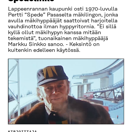
Lappeenrannan kaupunki osti 1970-luvulla
Pertti “Spede” Pasaselta mäkilingon, jonka
avulla mäkihyppääjät saattoivat harjoitella
vauhdinottoa ilman hyppyritornia. ”Ei sillä
kyllä ollut mäkihypyn kanssa mitään
tekemistä”, tuonaikainen mäkihyppääjä
Markku Sinkko sanoo. - Keksintö on
kuitenkin edelleen käytössä.
KIRJOITTAJA