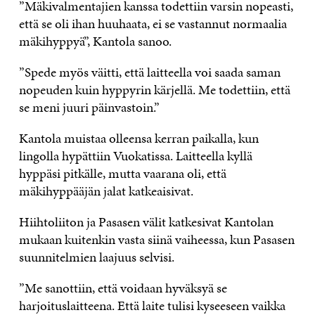
”Mäkivalmentajien kanssa todettiin varsin nopeasti,
että se oli ihan huuhaata, ei se vastannut normaalia
mäkihyppyä”, Kantola sanoo.
”Spede myös väitti, että laitteella voi saada saman
nopeuden kuin hyppyrin kärjellä. Me todettiin, että
se meni juuri päinvastoin.”
Kantola muistaa olleensa kerran paikalla, kun
lingolla hypättiin Vuokatissa. Laitteella kyllä
hyppäsi pitkälle, mutta vaarana oli, että
mäkihyppääjän jalat katkeaisivat.
Hiihtoliiton ja Pasasen välit katkesivat Kantolan
mukaan kuitenkin vasta siinä vaiheessa, kun Pasasen
suunnitelmien laajuus selvisi.
”Me sanottiin, että voidaan hyväksyä se
harjoituslaitteena. Että laite tulisi kyseeseen vaikka