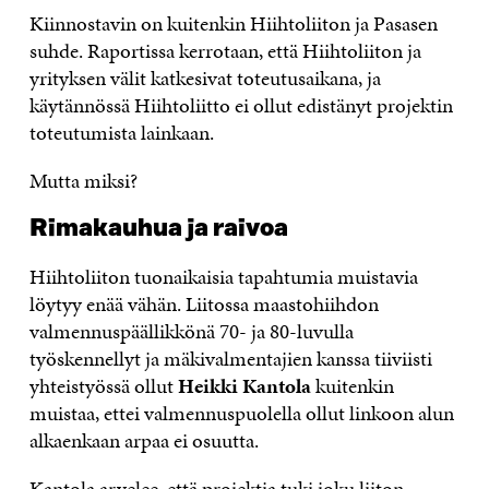
Kiinnostavin on kuitenkin Hiihtoliiton ja Pasasen
suhde. Raportissa kerrotaan, että Hiihtoliiton ja
yrityksen välit katkesivat toteutusaikana, ja
käytännössä Hiihtoliitto ei ollut edistänyt projektin
toteutumista lainkaan.
Mutta miksi?
Rimakauhua ja raivoa
Hiihtoliiton tuonaikaisia tapahtumia muistavia
löytyy enää vähän. Liitossa maastohiihdon
valmennuspäällikkönä 70- ja 80-luvulla
työskennellyt ja mäkivalmentajien kanssa tiiviisti
yhteistyössä ollut
Heikki Kantola
kuitenkin
muistaa, ettei valmennuspuolella ollut linkoon alun
alkaenkaan arpaa ei osuutta.
Kantola arvelee, että projektia tuki joku liiton