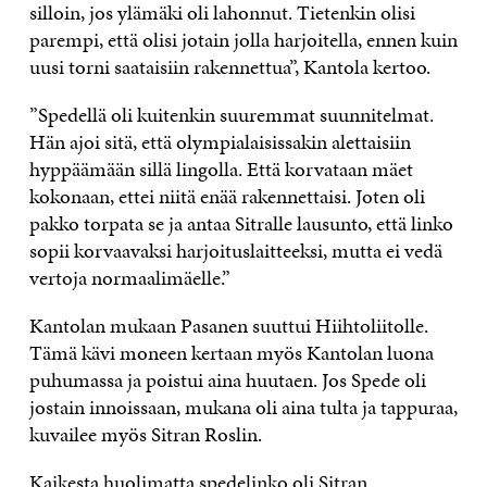
silloin, jos ylämäki oli lahonnut. Tietenkin olisi
parempi, että olisi jotain jolla harjoitella, ennen kuin
uusi torni saataisiin rakennettua”, Kantola kertoo.
”Spedellä oli kuitenkin suuremmat suunnitelmat.
Hän ajoi sitä, että olympialaisissakin alettaisiin
hyppäämään sillä lingolla. Että korvataan mäet
kokonaan, ettei niitä enää rakennettaisi. Joten oli
pakko torpata se ja antaa Sitralle lausunto, että linko
sopii korvaavaksi harjoituslaitteeksi, mutta ei vedä
vertoja normaalimäelle.”
Kantolan mukaan Pasanen suuttui Hiihtoliitolle.
Tämä kävi moneen kertaan myös Kantolan luona
puhumassa ja poistui aina huutaen. Jos Spede oli
jostain innoissaan, mukana oli aina tulta ja tappuraa,
kuvailee myös Sitran Roslin.
Kaikesta huolimatta spedelinko oli Sitran