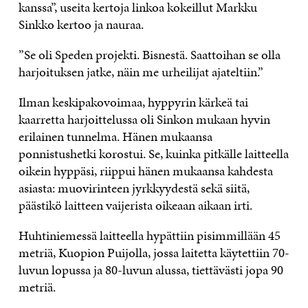
kanssa”, useita kertoja linkoa kokeillut Markku
Sinkko kertoo ja nauraa.
”Se oli Speden projekti. Bisnestä. Saattoihan se olla
harjoituksen jatke, näin me urheilijat ajateltiin.”
Ilman keskipakovoimaa, hyppyrin kärkeä tai
kaarretta harjoittelussa oli Sinkon mukaan hyvin
erilainen tunnelma. Hänen mukaansa
ponnistushetki korostui. Se, kuinka pitkälle laitteella
oikein hyppäsi, riippui hänen mukaansa kahdesta
asiasta: muovirinteen jyrkkyydestä sekä siitä,
päästikö laitteen vaijerista oikeaan aikaan irti.
Huhtiniemessä laitteella hypättiin pisimmillään 45
metriä, Kuopion Puijolla, jossa laitetta käytettiin 70-
luvun lopussa ja 80-luvun alussa, tiettävästi jopa 90
metriä.