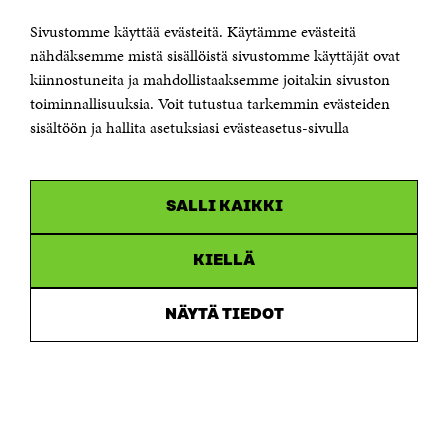
Sähköpostiosoite
etunimi.sukunimi@sitra.fi tai sitra@sitra.fi
Sivustomme käyttää evästeitä. Käytämme evästeitä
nähdäksemme mistä sisällöistä sivustomme käyttäjät ovat
Saapumisohjeet
kiinnostuneita ja mahdollistaaksemme joitakin sivuston
Y-tunnus 0202132-3
toiminnallisuuksia. Voit tutustua tarkemmin evästeiden
sisältöön ja hallita asetuksiasi evästeasetus-sivulla
OLEMME NÄISSÄ SOMEISSA
Facebook
Avautuu
uudessa
SALLI KAIKKI
Linkedin
ikkunassa
Avautuu
uudessa
Youtube
ikkunassa
KIELLÄ
Avautuu
uudessa
Instagram
ikkunassa
Avautuu
NÄYTÄ TIEDOT
uudessa
ikkunassa