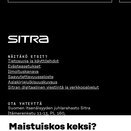
NÄITÄKÖ ETSIT?
Tietosuoja ja käyttöehdot
Evästeasetukset
Ilmoituskanava
Saavutettavuusseloste
Asiakirjajulkisuuskuvaus
Sitran digitaalinen viestintä ja verkkopalvelut
OTA YHTEYTTÄ
Suomen itsenäisyyden juhlarahasto Sitra
Itämerenkatu 11-13, PL 160,
00181 Helsinki
Maistuiskos keksi?
Puhelin +358 294 618 991