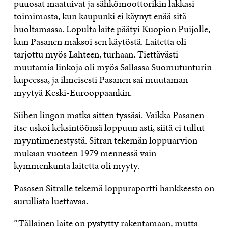
puuosat maatuivat ja sähkömoottorikin lakkasi
toimimasta, kun kaupunki ei käynyt enää sitä
huoltamassa. Lopulta laite päätyi Kuopion Puijolle,
kun Pasanen maksoi sen käytöstä. Laitetta oli
tarjottu myös Lahteen, turhaan. Tiettävästi
muutamia linkoja oli myös Sallassa Suomutunturin
kupeessa, ja ilmeisesti Pasanen sai muutaman
myytyä Keski-Eurooppaankin.
Siihen lingon matka sitten tyssäsi. Vaikka Pasanen
itse uskoi keksintöönsä loppuun asti, siitä ei tullut
myyntimenestystä. Sitran tekemän loppuarvion
mukaan vuoteen 1979 mennessä vain
kymmenkunta laitetta oli myyty.
Pasasen Sitralle tekemä loppuraportti hankkeesta on
surullista luettavaa.
”Tällainen laite on pystytty rakentamaan, mutta