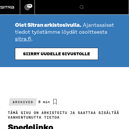
Siirry
FI
suoraan
Vaihda
Hae
sivuston
sisältöön
kieli
Olet Sitran arkistosivulla.
Ajantasaiset
tiedot työstämme löydät osoitteesta
sitra.fi
.
SIIRRY UUDELLE SIVUSTOLLE
Arvioitu
8 min
ARCHIVED
lukuaika
TÄMÄ SIVU ON ARKISTOITU JA SAATTAA SISÄLTÄÄ
VANHENTUNUTTA TIETOA
Spedelinko