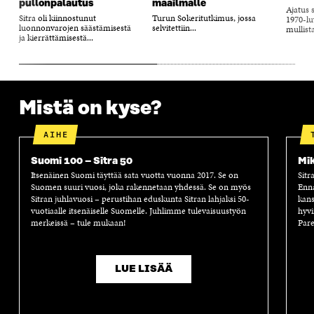
pullonpalautus
maailmalle
Ajatus 
Sitra oli kiinnostunut
Turun Sokeritutkimus, jossa
1970-luv
luonnonvarojen säästämisestä
selvitettiin...
mullista
ja kierrättämisestä...
Mistä on kyse?
AIHE
Suomi 100 – Sitra 50
Mik
Itsenäinen Suomi täyttää sata vuotta vuonna 2017. Se on
Sitr
Suomen suuri vuosi, joka rakennetaan yhdessä. Se on myös
Enn
Sitran juhlavuosi – perustihan eduskunta Sitran lahjaksi 50-
kans
vuotiaalle itsenäiselle Suomelle. Juhlimme tulevaisuustyön
hyvi
merkeissä – tule mukaan!
Pare
LUE LISÄÄ