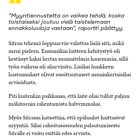
“
”Myyntiennustetta on vaikea tehdä, koska
toistaiseksi joutuu vielä taistelemaan
ennakkoluuloja vastaan”, raportti päättyy.
Sitran tekemä loppuarvio valottaa lisää sitä, mikä
meni pieleen. Ensinnäkin laitteen kehitystyö oli
kestänyt kaksi kertaa suunnitelmia kauemmin, sillä
työn vaikeus oli aliarvioitu. Lisäksi hankkeen
kustannukset olivat osoittautuneet moninkertaisiksi
arvioidusta.
Piti kuitenkin paikkansa, että laite olisi tullut paljon
mäkitornin rakentamista halvemmaksi.
Myös Sitrassa katsottiin, että epäluulot haittasivat
myyntiä. Siksi rahoitusosuuden palautumisesta
Sitralle ei voitu esittää edes arviota.