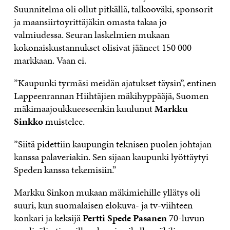
Suunnitelma oli ollut pitkällä, talkooväki, sponsorit
ja maansiirtoyrittäjäkin omasta takaa jo
valmiudessa. Seuran laskelmien mukaan
kokonaiskustannukset olisivat jääneet 150 000
markkaan. Vaan ei.
”Kaupunki tyrmäsi meidän ajatukset täysin”, entinen
Lappeenrannan Hiihtäjien mäkihyppääjä, Suomen
mäkimaajoukkueeseenkin kuulunut
Markku
Sinkko
muistelee.
”Siitä pidettiin kaupungin teknisen puolen johtajan
kanssa palaveriakin. Sen sijaan kaupunki lyöttäytyi
Speden kanssa tekemisiin.”
Markku Sinkon mukaan mäkimiehille yllätys oli
suuri, kun suomalaisen elokuva- ja tv-viihteen
konkari ja keksijä
Pertti Spede Pasanen
70-luvun