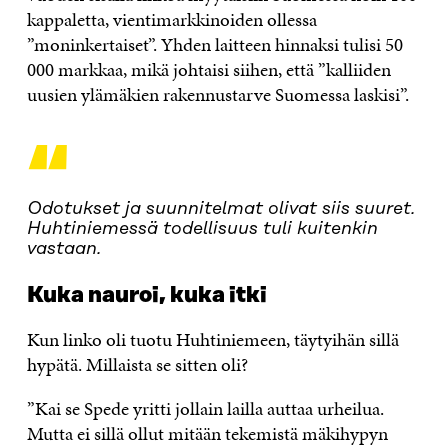
kappaletta, vientimarkkinoiden ollessa
”moninkertaiset”. Yhden laitteen hinnaksi tulisi 50
000 markkaa, mikä johtaisi siihen, että ”kalliiden
uusien ylämäkien rakennustarve Suomessa laskisi”.
“
Odotukset ja suunnitelmat olivat siis suuret.
Huhtiniemessä todellisuus tuli kuitenkin
vastaan.
Kuka na
u
roi, kuka itki
Kun linko oli tuotu Huhtiniemeen, täytyihän sillä
hypätä. Millaista se sitten oli?
”Kai se Spede yritti jollain lailla auttaa urheilua.
Mutta ei sillä ollut mitään tekemistä mäkihypyn