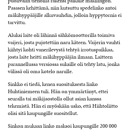
puolivälin tienoilla rakensi paikalle mäkilingon.
Pasasen kehittämä, niin kutsuttu spedelinko antoi
mäkihyppääjille alkuvauhdin, jolloin hyppytornia ei
tarvittu.
Aluksi laite oli lähinnä sähkömoottorilla toimiva
vaijeri, josta pujotettiin naru käteen. Vaijerin vauhti
kiihtyi kohti vanerilevystä tehtyä irrotuspaikkaa,
josta laite heitti mäkihyppääjän ilmaan. Laitteen
parannellussa versiossa suksille oli tehty latu, jonka
välissä oli oma kotelo narulle.
Sinkko ei tiedä, kenen suosituksesta linko
Huhtiniemeen tuli. Hän on ymmärtänyt, ettei
seuralla tai mäkijaostolla ollut asian kanssa
tekemistä. Hän ei myöskään usko, että Hiihtoliitto
olisi sitä kaupungille suositellut.
Sinkon mukaan linko maksoi kaupungille 200 000