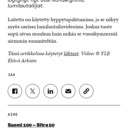
löytynyt nyt uusi kohderyhmä:
lumilautailijat.
Laitetta on käytetty hyppytapahtumissa, ja se näkyy
myös useissa lumilautailuvideoissa. Joskus tuote
sopii aivan muuhun kuin mihin se vuosikymmeniä
aiemmin suunniteltiin.
Tässä artikkelissa käytetyt
lähteet
. Video: © YLE
Elävä Arkisto
JAA
J
J
J
J
K
A
A
A
A
O
A
A
A
A
P
F
T
L
S
I
A
W
I
Ä
O
AIHE
C
I
N
H
I
E
T
K
K
A
Suomi 100 – Sitra 50