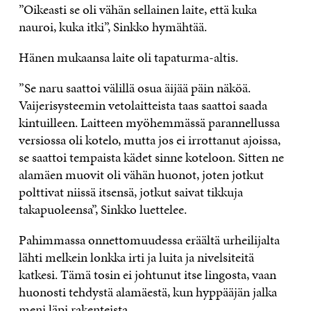
”Oikeasti se oli vähän sellainen laite, että kuka
nauroi, kuka itki”, Sinkko hymähtää.
Hänen mukaansa laite oli tapaturma-altis.
”Se naru saattoi välillä osua äijää päin näköä.
Vaijerisysteemin vetolaitteista taas saattoi saada
kintuilleen. Laitteen myöhemmässä parannellussa
versiossa oli kotelo, mutta jos ei irrottanut ajoissa,
se saattoi tempaista kädet sinne koteloon. Sitten ne
alamäen muovit oli vähän huonot, joten jotkut
polttivat niissä itsensä, jotkut saivat tikkuja
takapuoleensa”, Sinkko luettelee.
Pahimmassa onnettomuudessa eräältä urheilijalta
lähti melkein lonkka irti ja luita ja nivelsiteitä
katkesi. Tämä tosin ei johtunut itse lingosta, vaan
huonosti tehdystä alamäestä, kun hyppääjän jalka
meni läpi rakenteista.