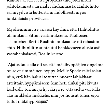
johtokunnasta tai mäkivaliokunnasta. Hiihtoliitto
sai myydyistä laitteista mahdollisesti myös
jonkinlaista provikkaa.
Myöhemmin itse asiassa käy ilmi, että Hiihtoliitto
oli mukana Sitran vaatimuksesta. Tuolloisen
asiamiehen Bertil Roslinin mukaan se oli rahaston
ehto. Hiihtoliitto suhtautui hankkeeseen alusta asti
vastahankaisesti, Roslin kertoo.
“Ajatus taustalla oli se, että mäkihyppääjien ongelma
on se ensimmäinen hyppy. Meille Spede esitti asian
niin, että hän halusi totuttaa nuoret lahjakkaat
asteittain hyppämiseen: kun heti aluksi piti kivuta
korkealle torniin ja hyväksyä se, että sieltä voi tulla
alas mukkelis makkelis, niin jos housut tutisi, eipä
tullut mäkihyppääjää.”