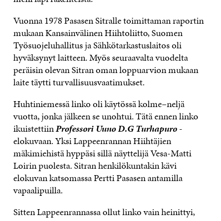
Vuonna 1978 Pasasen Sitralle toimittaman raportin
mukaan Kansainvälinen Hiihtoliitto, Suomen
Työsuojeluhallitus ja Sähkötarkastuslaitos oli
hyväksynyt laitteen. Myös seuraavalta vuodelta
peräisin olevan Sitran oman loppuarvion mukaan
laite täytti turvallisuusvaatimukset.
Huhtiniemessä linko oli käytössä kolme–neljä
vuotta, jonka jälkeen se unohtui. Tätä ennen linko
ikuistettiin
Professori Uuno D.G Turhapuro
-
elokuvaan. Yksi Lappeenrannan Hiihtäjien
mäkimiehistä hyppäsi sillä näyttelijä Vesa-Matti
Loirin puolesta. Sitran henkilökuntakin kävi
elokuvan katsomassa Pertti Pasasen antamilla
vapaalipuilla.
Sitten Lappeenrannassa ollut linko vain heinittyi,