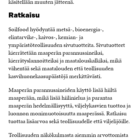
käsitellään muuten jätteenä.
Ratkaisu
Soilfood hyödyntää metsä-, bioenergia-,
elintarvike-, kaivos-, kemian- ja
ympäristöteollisuuden sivutuotteita. Sivutuotteet
kierrätetään maaperän parannusaineiksi,
kierrätyslannoitteiksi ja maatalouskalkiksi, mikä
vähentää sekä maatalouden että teollisuuden
kasvihuonekaasupäästöjä merkittävästi.
Maaperän parannusaineiden käyttö lisää hiiltä
maaperään, mikä lisää hiilinielua ja parantaa
maaperän hedelmällisyyttä, viljelykasvien tuottoa ja
luonnon monimuotoisuutta maaperässä. Ratkaisu
tuottaa lisäarvoa sekä teollisuudelle että viljelijöille.
Teollisuuden näkökulmasta aiemmin arvottomista