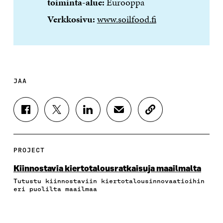
toiminta-alue:
Eurooppa
Verkkosivu:
www.soilfood.fi
JAA
J
J
J
J
K
A
A
A
A
O
A
A
A
A
P
F
T
L
S
I
A
W
I
Ä
O
PROJECT
C
I
N
H
I
E
T
K
K
A
Kiinnostavia kiertotalousratkaisuja maailmalta
B
T
E
Ö
R
Tutustu kiinnostaviin kiertotalousinnovaatioihin
O
E
D
P
T
eri puolilta maailmaa
O
R
I
O
I
K
I
N
S
K
I
S
I
T
K
S
S
S
I
E