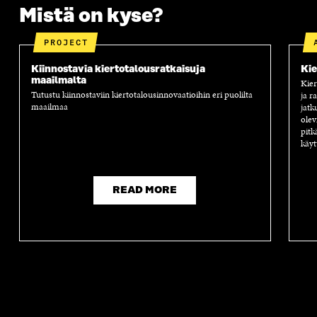
Mistä on kyse?
A
PROJECT
Kiinnostavia kiertotalousratkaisuja
Kie
maailmalta
Kier
Tutustu kiinnostaviin kiertotalousinnovaatioihin eri puolilta
ja r
maailmaa
jatk
olev
pitk
käyt
READ MORE