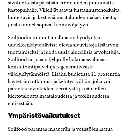
sivutuotteista päästään eroon niiden joutumatta
kaatopaikalle. Viljelijät saavat kustannustehokkaita,
luotettavia ja kestäviä maatalouden raaka-aineita,
joista monet sopivat luomuviljelyyn.
Soilfoodin toimintamallina on hyödyntää
uudelleenkäytettävissä olevia sivuvirtoja lisäarvon
tuottamiseksi ja luoda uusia alueellisia arvoketjuja.
Soilfood tarjoaa viljelijöille kokonaisvaltaisia
konsultointipalveluja regeneratiivisista
viljelykäytännöistä. Lisäksi budjetista 11 prosenttia
käytetään tutkimus- ja kehitystyöhön, joka voi
parantaa ravinteiden kierrätystä ja näin ollen
kiertotaloutta maataloudessa ja teollisuudessa
entisestään.
Ympäristövaikutukset
Soilfood parantaa maaperän ja vesistöjen laatua