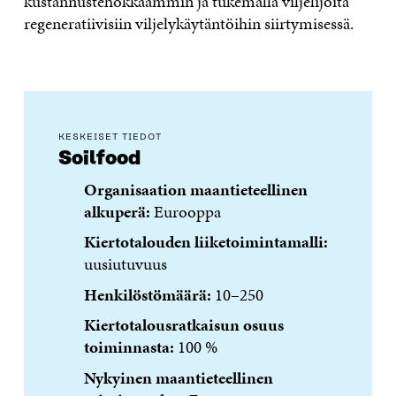
kustannustehokkaammin ja tukemalla viljelijöitä
regeneratiivisiin viljelykäytäntöihin siirtymisessä.
KESKEISET TIEDOT
Soilfood
Organisaation maantieteellinen
alkuperä:
Eurooppa
Kiertotalouden liiketoimintamalli:
uusiutuvuus
Henkilöstömäärä:
10–250
Kiertotalousratkaisun osuus
toiminnasta:
100 %
Nykyinen maantieteellinen