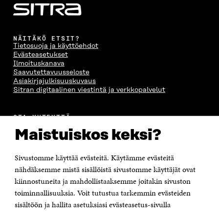
NÄITÄKÖ ETSIT?
Tietosuoja ja käyttöehdot
Evästeasetukset
Ilmoituskanava
Saavutettavuusseloste
Asiakirjajulkisuuskuvaus
Sitran digitaalinen viestintä ja verkkopalvelut
OTA YHTEYTTÄ
Suomen itsenäisyyden juhlarahasto Sitra
Maistuiskos keksi?
Itämerenkatu 11-13, PL 160,
00181 Helsinki
Sivustomme käyttää evästeitä. Käytämme evästeitä
Puhelin +358 294 618 991
Sähköpostiosoite
nähdäksemme mistä sisällöistä sivustomme käyttäjät ovat
etunimi.sukunimi@sitra.fi tai sitra@sitra.fi
kiinnostuneita ja mahdollistaaksemme joitakin sivuston
toiminnallisuuksia. Voit tutustua tarkemmin evästeiden
Saapumisohjeet
sisältöön ja hallita asetuksiasi evästeasetus-sivulla
Y-tunnus 0202132-3