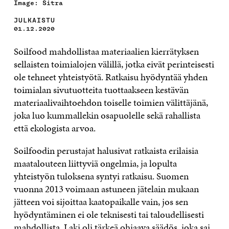
Image: Sitra
JULKAISTU
01.12.2020
Soilfood mahdollistaa materiaalien kierrätyksen
sellaisten toimialojen välillä, jotka eivät perinteisesti
ole tehneet yhteistyötä. Ratkaisu hyödyntää yhden
toimialan sivutuotteita tuottaakseen kestävän
materiaalivaihtoehdon toiselle toimien välittäjänä,
joka luo kummallekin osapuolelle sekä rahallista
että ekologista arvoa.
Soilfoodin perustajat halusivat ratkaista erilaisia
maatalouteen liittyviä ongelmia, ja lopulta
yhteistyön tuloksena syntyi ratkaisu. Suomen
vuonna 2013 voimaan astuneen jätelain mukaan
jätteen voi sijoittaa kaatopaikalle vain, jos sen
hyödyntäminen ei ole teknisesti tai taloudellisesti
mahdollista. Laki oli tärkeä ohjaava säädös, joka sai