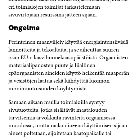
eri toimialojen toimijat tarkastelemaan
sivuvirtojaan resurssina jätteen sijaan.
Ongelma
Perinteinen maanviljely käyttää energiaintensiivisiä
lannoitteita ja tekoaltaita, ja se aiheuttaa suuren
osan EU:n kasvihuonekaasupäästöistä. Orgaanisten
materiaalipanosten puute ja liiallinen
epäorgaanisten aineiden käyttö heikentää maaperän
ja vesistöjen laatua sekä kiihdyttää luonnon
monimuotoisuuden köyhtymistä.
Samaan aikaan muilla toimialoilla syntyy
sivutuotteita, jotka sisältävät maatalouden
tarvitsemia arvokkaita ravinteita orgaanisessa
muodossa, mutta raaka-aineena käyttämisen sijaan
aineet poltetaan, sijoitetaan kaatopaikalle tai