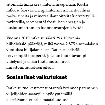
sitomalla hiiltä ja ravinteita maaperään. Koska
ratkaisu korvaa energiaintensiivisiä neitseellisiä
raaka-aineita ja mineraalilannoitteita kierrätetyillä
ravinteilla, se vähentää fossiilisen energian ja
uusiutumattomien luonnonvarojen käyttöä.
Vuonna 2019 ratkaisu säästi 29 610 tonnia
hiilidioksidipäästöjä, mikä vastaa 2 875 suomalaisen
vuotuista hiilijalanjälkeä. Ratkaisu edistää
terveempää maaperää, joka on luotettavampi
viljelyssä ja viljan tuotannossa myös
ilmastonmuutoksen aikana.
Sosiaaliset vaikutukset
Ratkaisu tuo kestävät tuotantokäytännöt paremmin
viljelijöiden saataville hyödyntämällä
kierrätysmateriaalia maataloudessa