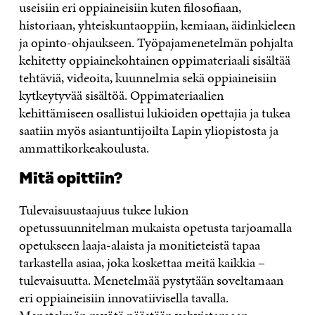
useisiin eri oppiaineisiin kuten filosofiaan,
historiaan, yhteiskuntaoppiin, kemiaan, äidinkieleen
ja opinto-ohjaukseen. Työpajamenetelmän pohjalta
kehitetty oppiainekohtainen oppimateriaali sisältää
tehtäviä, videoita, kuunnelmia sekä oppiaineisiin
kytkeytyvää sisältöä. Oppimateriaalien
kehittämiseen osallistui lukioiden opettajia ja tukea
saatiin myös asiantuntijoilta Lapin yliopistosta ja
ammattikorkeakoulusta.
Mitä opittiin?
Tulevaisuustaajuus tukee lukion
opetussuunnitelman mukaista opetusta tarjoamalla
opetukseen laaja-alaista ja monitieteistä tapaa
tarkastella asiaa, joka koskettaa meitä kaikkia –
tulevaisuutta. Menetelmää pystytään soveltamaan
eri oppiaineisiin innovatiivisella tavalla.