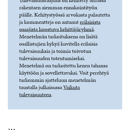
Tulevaisuustaajuus on kehitetty Sitrassa
rakentaen aiemman ennakointityön
päälle. Kehitystyössä arvokasta palautetta
ja kommentteja on antanut
erilaisista
osaajista koostuva kehittäjäryhmä
.
Menetelmän tarkoituksena on lisätä
osallistujien kykyä kuvitella erilaisia
tulevaisuuksia ja toimia toivotun
tulevaisuuden toteutumiseksi.
Menetelmä on tarkoitettu kenen tahansa
käyttöön ja sovellettavaksi. Voit perehtyä
tarkemmin ajatteluun menetelmän
taustalla julkaisussa
Vaikuta
tulevaisuuteen
.