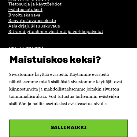
Tietosuoja ja käyttöehdot
Evästeasetukset
Ilmoituskanava
Saavutettavuusseloste
Asiakirjajulkisuuskuvaus
Sitran digitaalinen viestintä ja verkkopalvelut
OTA YHTEYTTÄ
Suomen itsenäisyyden juhlarahasto Sitra
Maistuiskos keksi?
Itämerenkatu 11-13, PL 160,
00181 Helsinki
Sivustomme käyttää evästeitä. Käytämme evästeitä
Puhelin +358 294 618 991
Sähköpostiosoite
nähdäksemme mistä sisällöistä sivustomme käyttäjät ovat
etunimi.sukunimi@sitra.fi tai sitra@sitra.fi
kiinnostuneita ja mahdollistaaksemme joitakin sivuston
toiminnallisuuksia. Voit tutustua tarkemmin evästeiden
Saapumisohjeet
sisältöön ja hallita asetuksiasi evästeasetus-sivulla
Y-tunnus 0202132-3
OLEMME NÄISSÄ SOMEISSA
SALLI KAIKKI
Facebook
Avautuu