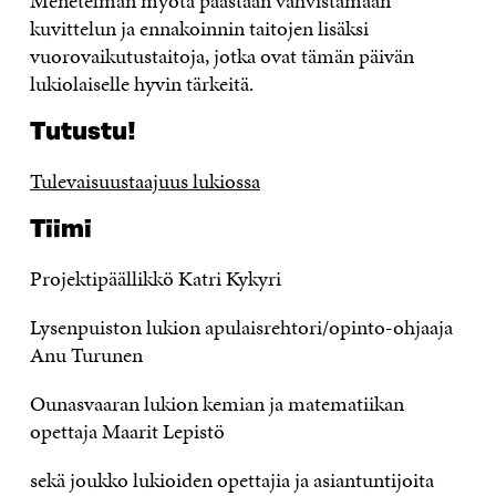
Menetelmän myötä päästään vahvistamaan
kuvittelun ja ennakoinnin taitojen lisäksi
vuorovaikutustaitoja, jotka ovat tämän päivän
lukiolaiselle hyvin tärkeitä.
Tutustu!
Tulevaisuustaajuus lukiossa
Tiimi
Projektipäällikkö Katri Kykyri
Lysenpuiston lukion apulaisrehtori/opinto-ohjaaja
Anu Turunen
Ounasvaaran lukion kemian ja matematiikan
opettaja Maarit Lepistö
sekä joukko lukioiden opettajia ja asiantuntijoita