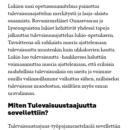
Lukion uusi opetussuunnitelma painottaa
tulevaisuusajattelun merkitystä ja laaja-alaista
osaamista. Rovaniemeläiset Ounasvaaran ja
Lyseonpuiston lukiot kehittivät yhdessä tapoja
jalkauttaa tulevaisuusajattelua lukio-opetukseen.
Tavoitteena oli rohkaista nuoria ajattelemaan
tulevaisuutta muutenkin kuin uhkakuvien kautta.
Lukio luo tulevaisuutta -hankkeessa haluttiin
voimaannuttaa nuoria ajattelemaan, että erilaisia
mahdollisia tulevaisuuksia on useita ja voimme
omilla valinnoillamme vaikuttaa siihen, millaiseksi
tulevaisuus muodostuu, sisältäen myös oman
uravalinnan.
Miten Tulevaisuustaajuutta
sovellettiin?
Tulevaisuustaajuus-työpajamenetelmää sovellettiin