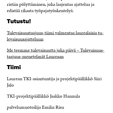
ristiin pölyttäminen, joka laajentaa ajattelua ja
edistää rikasta työpajatyöskentelyä.
Tutustu!
Tu­le­vai­suus­taa­juus-tiimi valmentaa lau­rea­lai­sia tu­
le­vai­suusa­jat­te­luun
Me teemme tu­le­vai­suut­ta joka päivä – Tu­le­vai­suus­
taa­juus-menetelmät Laureaan
Tiimi
Laurean TKI-asiantuntija ja projektipäällikkö Siiri
Jalo
TKI-projektipäällikkö Jaakko Hannula
palvelumuotoilija Emilia Risu