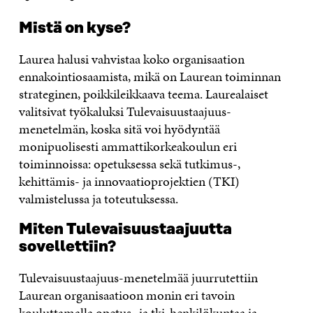
Mistä on kyse?
Laurea halusi vahvistaa koko organisaation
ennakointiosaamista, mikä on Laurean toiminnan
strateginen, poikkileikkaava teema. Laurealaiset
valitsivat työkaluksi Tulevaisuustaajuus-
menetelmän, koska sitä voi hyödyntää
monipuolisesti ammattikorkeakoulun eri
toiminnoissa: opetuksessa sekä tutkimus-,
kehittämis- ja innovaatioprojektien (TKI)
valmistelussa ja toteutuksessa.
Miten Tulevaisuustaajuutta
sovellettiin?
Tulevaisuustaajuus-menetelmää juurrutettiin
Laurean organisaatioon monin eri tavoin
kouluttamalla opetus- ja tki-henkilökuntaa ja