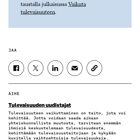
taustalla julkaisussa
Vaikuta
tulevaisuuteen
.
JAA
J
J
J
J
K
A
A
A
A
O
A
A
A
A
P
F
T
L
S
I
A
W
I
Ä
O
AIHE
C
I
N
H
I
E
T
K
K
A
Tulevaisuuden uudistajat
B
T
E
Ö
R
Tulevaisuuteen vaikuttaminen on taito, jota voi
O
E
D
P
T
kehittää. Jotta voidaan saada aikaan
O
R
I
O
I
yhteiskunnallista muutosta, tarvitaan enemmän
K
I
N
S
K
ihmisiä keskustelemaan tulevaisuudesta,
I
S
I
T
K
kehittämään tulevaisuustaitojaan ja kykyään
S
S
S
I
E
kuvitella vaihtoehtoisia tulevaisuuksia.