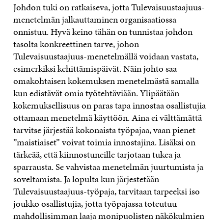
Johdon tuki on ratkaiseva, jotta Tulevaisuustaajuus-
menetelmän jalkauttaminen organisaatiossa
onnistuu. Hyvä keino tähän on tunnistaa johdon
tasolta konkreettinen tarve, johon
Tulevaisuustaajuus-menetelmällä voidaan vastata,
esimerkiksi kehittämispäivät. Näin johto saa
omakohtaisen kokemuksen menetelmästä samalla
kun edistävät omia työtehtäviään. Ylipäätään
kokemuksellisuus on paras tapa innostaa osallistujia
ottamaan menetelmä käyttöön. Aina ei välttämättä
tarvitse järjestää kokonaista työpajaa, vaan pienet
”maistiaiset” voivat toimia innostajina. Lisäksi on
tärkeää, että kiinnostuneille tarjotaan tukea ja
sparrausta. Se vahvistaa menetelmän juurtumista ja
soveltamista. Ja lopulta kun järjestetään
Tulevaisuustaajuus-työpaja, tarvitaan tarpeeksi iso
joukko osallistujia, jotta työpajassa toteutuu
mahdollisimman laaja monipuolisten näkökulmien