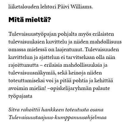
liiketalouden lehtori Päivi Williams.
Mitä mieltä?
Tulevaisuustyöpajan pohjalta myös erilaisten
tulevaisuuksien kuvittelu ja niiden mahdollisuus
omassa mielessä on laajentunut. Tulevaisuuden
kuvittelun ja ajattelun ei tarvitsekaan olla niin
rajoittunutta – erilaisia mahdollisuuksia ja
tulevaisuusnäkymiä, sekä keinoja niiden
toteuttamiseksi voi ja pitää pohtia ja kehittää
avoimin mielin! –opiskelijaryhmän palaute
työpajasta
Sitra rahoittii hankkeen toteutusta osana
Tulevaisuustaajuus-kumppanuusohjelmaa