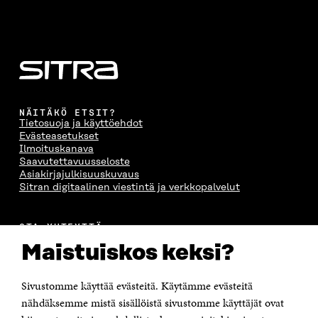
A
NÄITÄKÖ ETSIT?
Tietosuoja ja käyttöehdot
Evästeasetukset
Ilmoituskanava
Saavutettavuusseloste
Asiakirjajulkisuuskuvaus
Sitran digitaalinen viestintä ja verkkopalvelut
OTA YHTEYTTÄ
Suomen itsenäisyyden juhlarahasto Sitra
Maistuiskos keksi?
Itämerenkatu 11-13, PL 160,
00181 Helsinki
Sivustomme käyttää evästeitä. Käytämme evästeitä
Puhelin +358 294 618 991
Sähköpostiosoite
nähdäksemme mistä sisällöistä sivustomme käyttäjät ovat
etunimi.sukunimi@sitra.fi tai sitra@sitra.fi