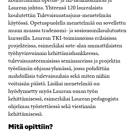
Laurean johtoa. Yhteensä 120 laurealaista
koulutettiin Tulevaisuustaajuus-menetelmän
käytössä. Opetuspuolella menetelmää on sovellettu
muun muassa tradenomi- ja sosionomikoulutusten
kursseilla. Laurean TKI-toiminnoissa erilaisissa
projekteissa, esimerkiksi sote-alan ammattilaisten
työhyvinvoinnin kehittämishankkeessa,
tulevaisuusteemaisissa seminaareissa ja projektin
työelämän ohjausryhmässä, jossa pohdittiin
mahdollisia tulevaisuuksia sekä miten niihin
voitaisiin päästä. Lisäksi menetelmää on
hyödynnetty myös Laurean oman työn
kehittämisessä, esimerkiksi Laurean pedagogista
ohjelmaa työstettäessä sekä viestinnän
kehittämisessä.
Mitä opittiin?