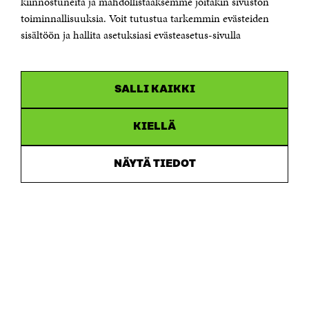
kiinnostuneita ja mahdollistaaksemme joitakin sivuston
toiminnallisuuksia. Voit tutustua tarkemmin evästeiden
Saapumisohjeet
sisältöön ja hallita asetuksiasi evästeasetus-sivulla
Y-tunnus 0202132-3
OLEMME NÄISSÄ SOMEISSA
SALLI KAIKKI
Facebook
Avautuu
uudessa
Linkedin
ikkunassa
KIELLÄ
Avautuu
uudessa
Youtube
ikkunassa
Avautuu
NÄYTÄ TIEDOT
uudessa
Instagram
ikkunassa
Avautuu
uudessa
ikkunassa