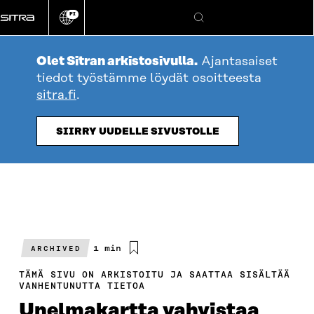
Siirry
FI
suoraan
Vaihda
Hae
sivuston
sisältöön
kieli
Olet Sitran arkistosivulla.
Ajantasaiset
tiedot työstämme löydät osoitteesta
sitra.fi
.
SIIRRY UUDELLE SIVUSTOLLE
Arvioitu
1 min
ARCHIVED
lukuaika
TÄMÄ SIVU ON ARKISTOITU JA SAATTAA SISÄLTÄÄ
VANHENTUNUTTA TIETOA
Unelmakartta vahvistaa