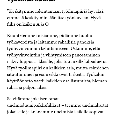
”Keskitymme rakentamaan työilmapiiriä hyväksi,
emmekä keskity niinkään itse työnkuvaan. Hyvä
fiilis on kaiken A ja O.
Kuuntelemme toisiamme, pidämme huolta
työkavereista ja laitamme rahallisia panoksia
työhyvinvoinnin kehittämiseen. Uskomme, että
työhyvinvointiin ja viihtymiseen panostaminen
näkyy loppuasiakkaalle, joka tuo meille kilpailuetua.
Hyvä työilmapiiri on kaikkien asia, mutta esimiehen
sitoutuminen ja esimerkki ovat tärkeitä. Työkalun
käyttöönotto vaatii kaikkien osallistumista, hieman
rahaa ja paljon aikaa.
Selvitämme jokaisen omat
unelmaduunipaikkafiilikset – teemme unelmakartat
jokaiselle ja kokoamme unelmista kaikille sopivan