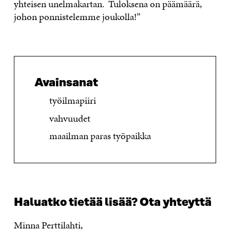
yhteisen unelmakartan. Tuloksena on päämäärä,
johon ponnistelemme joukolla!”
Avainsanat
työilmapiiri
vahvuudet
maailman paras työpaikka
Haluatko tietää lisää? Ota yhteyttä
Minna Perttilahti,