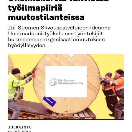
työilmapiiriä
muutostilanteissa
Itä-Suomen Siivouspalveluiden ideoima
Unelmaduuni-työkalu saa työntekijät
huomaamaan organisaatiomuutoksen
hyödyllisyyden.
JULKAISTU
15.08.2017