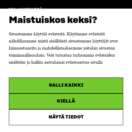
OTA YHTEYTTÄ
Suomen itsenäisyyden juhlarahasto Sitra
Maistuiskos keksi?
Itämerenkatu 11-13, PL 160,
00181 Helsinki
Sivustomme käyttää evästeitä. Käytämme evästeitä
Puhelin +358 294 618 991
Sähköpostiosoite
nähdäksemme mistä sisällöistä sivustomme käyttäjät ovat
etunimi.sukunimi@sitra.fi tai sitra@sitra.fi
kiinnostuneita ja mahdollistaaksemme joitakin sivuston
Saapumisohjeet
toiminnallisuuksia. Voit tutustua tarkemmin evästeiden
sisältöön ja hallita asetuksiasi evästeasetus-sivulla
Y-tunnus 0202132-3
OLEMME NÄISSÄ SOMEISSA
SALLI KAIKKI
Facebook
Avautuu
uudessa
Linkedin
ikkunassa
KIELLÄ
Avautuu
uudessa
Youtube
ikkunassa
Avautuu
NÄYTÄ TIEDOT
uudessa
Instagram
ikkunassa
Avautuu