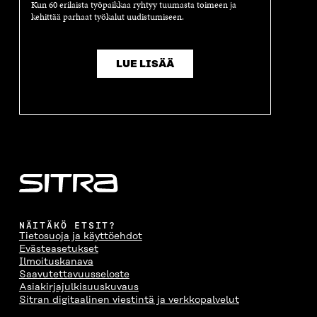
Kun 60 erilaista työpaikkaa ryhtyy tuumasta toimeen ja
kehittää parhaat työkalut uudistumiseen.
LUE LISÄÄ
NÄITÄKÖ ETSIT?
Tietosuoja ja käyttöehdot
Evästeasetukset
Ilmoituskanava
Saavutettavuusseloste
Asiakirjajulkisuuskuvaus
Sitran digitaalinen viestintä ja verkkopalvelut