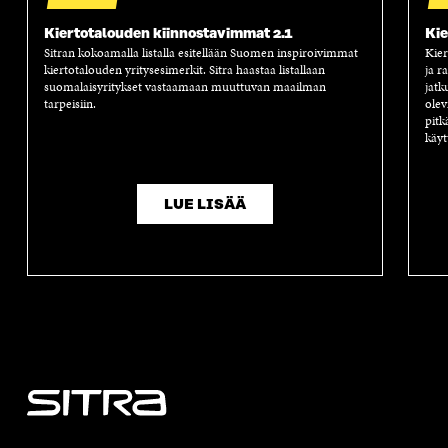
Kiertotalouden kiinnostavimmat 2.1
Kie
Sitran kokoamalla listalla esitellään Suomen inspiroivimmat
Kier
kiertotalouden yritysesimerkit. Sitra haastaa listallaan
ja r
suomalaisyritykset vastaamaan muuttuvan maailman
jatk
tarpeisiin.
olev
pitk
käyt
LUE LISÄÄ