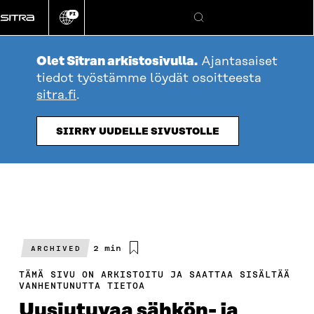
Siirry
FI
suoraan
Vaihda
Hae
sivuston
sisältöön
kieli
Olet Sitran arkistosivulla.
Ajantasaiset
tiedot työstämme löydät osoitteesta
sitra.fi
.
SIIRRY UUDELLE SIVUSTOLLE
Arvioitu
2 min
ARCHIVED
lukuaika
TÄMÄ SIVU ON ARKISTOITU JA SAATTAA SISÄLTÄÄ
VANHENTUNUTTA TIETOA
Uusiutuvaa sähkön- ja