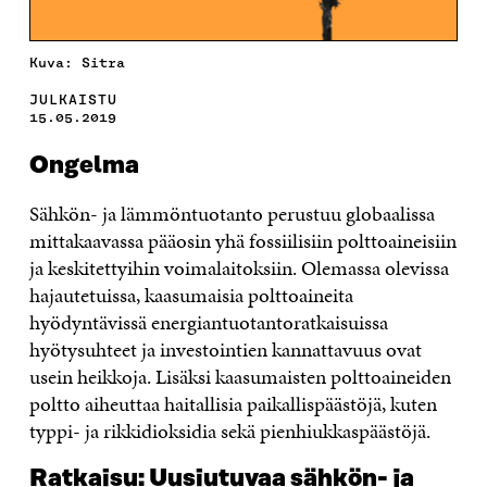
Kuva: Sitra
JULKAISTU
15.05.2019
Ongelma
Sähkön- ja lämmöntuotanto perustuu globaalissa
mittakaavassa pääosin yhä fossiilisiin polttoaineisiin
ja keskitettyihin voimalaitoksiin. Olemassa olevissa
hajautetuissa, kaasumaisia polttoaineita
hyödyntävissä energiantuotantoratkaisuissa
hyötysuhteet ja investointien kannattavuus ovat
usein heikkoja. Lisäksi kaasumaisten polttoaineiden
poltto aiheuttaa haitallisia paikallispäästöjä, kuten
typpi- ja rikkidioksidia sekä pienhiukkaspäästöjä.
Ratkaisu: Uusiutuvaa sähkön- ja