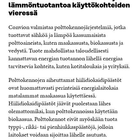
lämmöntuotantoa käyttökohteiden
vieressä
Convion valmistaa polttokennojärjestelmiä, jotka
tuottavat sähköä ja lämpöä kaasumaisista
polttoaineista, kuten maakaasusta, biokaasusta ja
vedystä. Tuote mahdollistaa taloudellisesti
kannattavan energian tuotannon lähellä energiaa
tarvitsevia kohteita, kuten kotitalouksia ja yrityksiä.
Polttokennojen aiheuttamat hiilidioksidipäästöt
ovat huomattavasti perinteisiä energialaitoksia
matalammat maakaasua käytettäessä.
Hiilidioksidipäästöt jäävät puolestaan lähes
olemattomiksi, kun polttokennoissa käytetään
biokaasua. Polttokennot eivät myöskään tuota
typpi-, rikki- tai pienhiukkaspäästöjä, jolloin
laitokset voidaan sijoittaa lähelle asutusta.