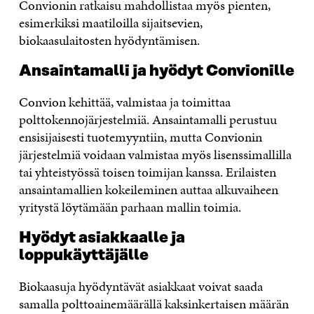
Convionin ratkaisu mahdollistaa myös pienten,
esimerkiksi maatiloilla sijaitsevien,
biokaasulaitosten hyödyntämisen.
Ansaintamalli ja hyödyt Convionille
Convion kehittää, valmistaa ja toimittaa
polttokennojärjestelmiä. Ansaintamalli perustuu
ensisijaisesti tuotemyyntiin, mutta Convionin
järjestelmiä voidaan valmistaa myös lisenssimallilla
tai yhteistyössä toisen toimijan kanssa. Erilaisten
ansaintamallien kokeileminen auttaa alkuvaiheen
yritystä löytämään parhaan mallin toimia.
Hyödyt asiakkaalle ja
loppukäyttäjälle
Biokaasuja hyödyntävät asiakkaat voivat saada
samalla polttoainemäärällä kaksinkertaisen määrän