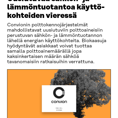
lämmöntuotantoa käyttö­
kohteiden vieressä
Convionin polttokennojärjestelmät
mahdollistavat uusiutuviin polttoaineisiin
perustuvan sähkön- ja lämmöntuotannon
lähellä energian käyttökohteita. Biokaasuja
hyödyntävät asiakkaat voivat tuottaa
samalla polttoainemäärällä jopa
kaksinkertaisen määrän sähköä
tavanomaisiin ratkaisuihin verrattuna.