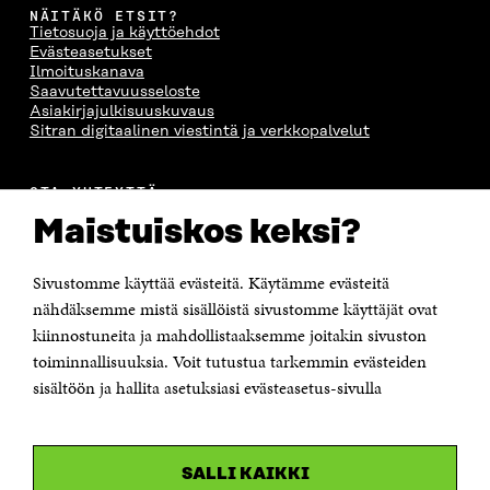
NÄITÄKÖ ETSIT?
Tietosuoja ja käyttöehdot
Evästeasetukset
Ilmoituskanava
Saavutettavuusseloste
Asiakirjajulkisuuskuvaus
Sitran digitaalinen viestintä ja verkkopalvelut
OTA YHTEYTTÄ
Suomen itsenäisyyden juhlarahasto Sitra
Maistuiskos keksi?
Itämerenkatu 11-13, PL 160,
00181 Helsinki
Sivustomme käyttää evästeitä. Käytämme evästeitä
Puhelin +358 294 618 991
Sähköpostiosoite
nähdäksemme mistä sisällöistä sivustomme käyttäjät ovat
etunimi.sukunimi@sitra.fi tai sitra@sitra.fi
kiinnostuneita ja mahdollistaaksemme joitakin sivuston
toiminnallisuuksia. Voit tutustua tarkemmin evästeiden
Saapumisohjeet
sisältöön ja hallita asetuksiasi evästeasetus-sivulla
Y-tunnus 0202132-3
OLEMME NÄISSÄ SOMEISSA
SALLI KAIKKI
Facebook