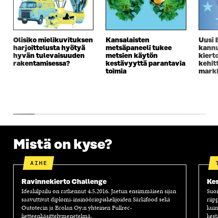
S
S
S
E
S
A
S
S
A
I
A
S
I
K
I
A
Olisiko mielikuvituksen
Kansalaisten
Uusi 
K
K
K
I
harjoittelusta hyötyä
metsäpaneeli tukee
kannu
K
U
K
K
hyvän tulevaisuuden
metsien käytön
kiert
U
N
U
K
rakentamisessa?
kestävyyttä parantavia
kehit
N
A
N
U
toimia
markk
A
S
A
N
S
S
S
A
S
A
S
S
A
A
S
A
Mistä on kyse?
AIHE
Ravinnekierto Challenge
Kes
Ideakilpailu on ratkennut 4.5.2016. Jaetun ensimmäisen sijan
Suom
saavuttivat diplomi-insinööriopiskelijoiden Särkifood sekä
riip
Outotecin ja Ecolan Oy:n yhteinen Fullrec-
kuin
lietteenkäsittelymenetelmä.
kest