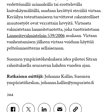
vedettömillä urinaaleilla tai erottelevilla
kuivakäymälöillä, saadaan kerättyä steriiliä virtsaa.
Keräilyn toteuttamiseen tarvittavat rakenteelliset
muutostyöt ovat verrattain kevyitä. Virtsasta
valmistetaan lannoitetuotetta, joka tuotteistetaan
Lannoitevalmistelain 539/2006
mukaan. Virtsan
vanhentamisen jälkeen virtsaa voidaan käyttää
peltolannoitteena sellaisenaan.
Suomen ympäristökeskuksen idea pilotoi Sitran
rahoituksella seuraavan kahden vuoden ajan.
Ratkaisun esittäjä:
Johanna Kallio, Suomen
ympäristökeskus, johanna.kallio@ymparisto.fi
JAA
J
J
J
J
K