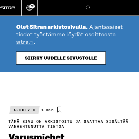
Siirry
FI
suoraan
Vaihda
Hae
sivuston
sisältöön
kieli
Olet Sitran arkistosivulla.
Ajantasaiset
tiedot työstämme löydät osoitteesta
sitra.fi
.
SIIRRY UUDELLE SIVUSTOLLE
Arvioitu
1 min
ARCHIVED
lukuaika
TÄMÄ SIVU ON ARKISTOITU JA SAATTAA SISÄLTÄÄ
VANHENTUNUTTA TIETOA
Varusmiehet