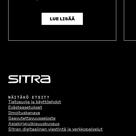
LUE LISÄÄ
NÄITÄKÖ ETSIT?
Tietosuoja ja käyttöehdot
Evästeasetukset
Ilmoituskanava
Saavutettavuusseloste
Asiakirjajulkisuuskuvaus
Sitran digitaalinen viestintä ja verkkopalvelut