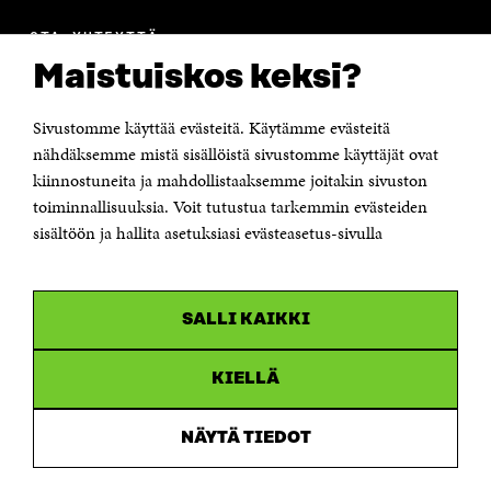
OTA YHTEYTTÄ
Suomen itsenäisyyden juhlarahasto Sitra
Maistuiskos keksi?
Itämerenkatu 11-13, PL 160,
00181 Helsinki
Sivustomme käyttää evästeitä. Käytämme evästeitä
Puhelin +358 294 618 991
Sähköpostiosoite
nähdäksemme mistä sisällöistä sivustomme käyttäjät ovat
etunimi.sukunimi@sitra.fi tai sitra@sitra.fi
kiinnostuneita ja mahdollistaaksemme joitakin sivuston
Saapumisohjeet
toiminnallisuuksia. Voit tutustua tarkemmin evästeiden
sisältöön ja hallita asetuksiasi evästeasetus-sivulla
Y-tunnus 0202132-3
OLEMME NÄISSÄ SOMEISSA
SALLI KAIKKI
Facebook
Avautuu
uudessa
Linkedin
ikkunassa
KIELLÄ
Avautuu
uudessa
Youtube
ikkunassa
Avautuu
NÄYTÄ TIEDOT
uudessa
Instagram
ikkunassa
Avautuu