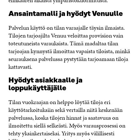
elinkaaren aikaista ympäristökuormitusta.
Ansaintamalli ja hyödyt Venuulle
Palvelun käyttö on tilan varaajalle täysin ilmaista.
Tilojen tarjoajilta Venuu veloittaa provision vain
toteutuneista varauksista. Tämä madaltaa tilan
tarjoajan kynnystä ilmoittaa vapaista tiloista, minkä
seurauksena palvelussa pystytään tarjoamaan tiloja
kattavasti.
Hyödyt asiakkaalle ja
loppukäyttäjälle
Tilan vuokraajan on helppo löytää tiloja eri
käyttötarkoituksiin sekä vertailla niitä keskenään
palvelussa, koska tilojen hinnat ja saatavuus on
ilmoitettu siellä selkeästi. Myös varausprosessi on
tehty yksinkertaiseksi. Yritys myös välillisesti