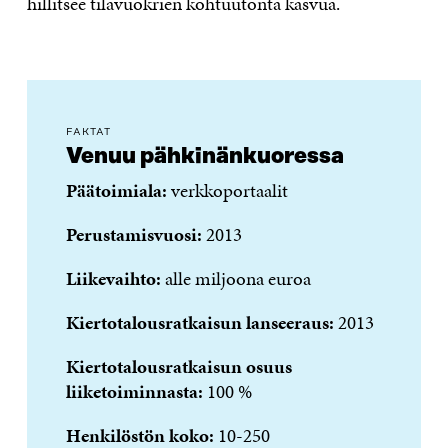
hillitsee tilavuokrien kohtuutonta kasvua.
FAKTAT
Venuu pähkinänkuoressa
Päätoimiala:
verkkoportaalit
Perustamisvuosi:
2013
Liikevaihto:
alle miljoona euroa
Kiertotalousratkaisun lanseeraus:
2013
Kiertotalousratkaisun osuus
liiketoiminnasta:
100 %
Henkilöstön koko:
10-250