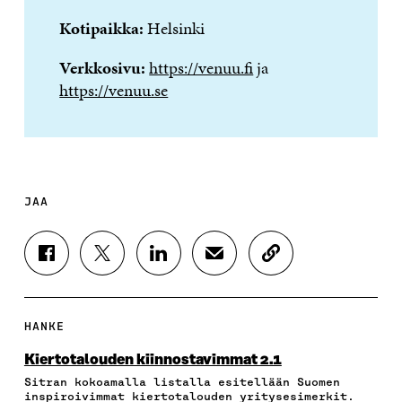
Kotipaikka:
Helsinki
Verkkosivu:
https://venuu.fi
ja
https://venuu.se
JAA
J
J
J
J
K
A
A
A
A
O
A
A
A
A
P
F
T
L
S
I
A
W
I
Ä
O
HANKE
C
I
N
H
I
E
T
K
K
A
Kiertotalouden kiinnostavimmat 2.1
B
T
E
Ö
R
Sitran kokoamalla listalla esitellään Suomen
O
E
D
P
T
inspiroivimmat kiertotalouden yritysesimerkit.