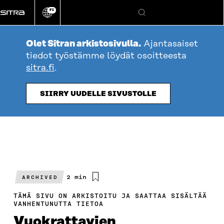
Siirry
FI
suoraan
Vaihda
Hae
sivuston
sisältöön
kieli
Olet Sitran arkistosivulla.
Ajantasaiset
tiedot työstämme löydät osoitteesta
sitra.fi
.
SIIRRY UUDELLE SIVUSTOLLE
Arvioitu
2 min
ARCHIVED
lukuaika
TÄMÄ SIVU ON ARKISTOITU JA SAATTAA SISÄLTÄÄ
VANHENTUNUTTA TIETOA
Vuokrattavien