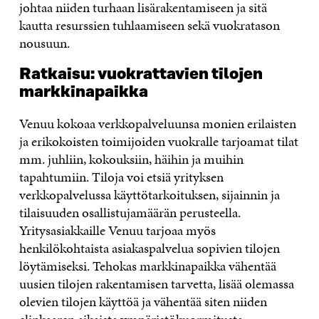
johtaa niiden turhaan lisärakentamiseen ja sitä
kautta resurssien tuhlaamiseen sekä vuokratason
nousuun.
Ratkaisu: vuokrattavien tilojen
markkinapaikka
Venuu kokoaa verkkopalveluunsa monien erilaisten
ja erikokoisten toimijoiden vuokralle tarjoamat tilat
mm. juhliin, kokouksiin, häihin ja muihin
tapahtumiin. Tiloja voi etsiä yrityksen
verkkopalvelussa käyttötarkoituksen, sijainnin ja
tilaisuuden osallistujamäärän perusteella.
Yritysasiakkaille Venuu tarjoaa myös
henkilökohtaista asiakaspalvelua sopivien tilojen
löytämiseksi. Tehokas markkinapaikka vähentää
uusien tilojen rakentamisen tarvetta, lisää olemassa
olevien tilojen käyttöä ja vähentää siten niiden