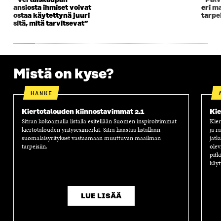
“Vertaiskaupan
“Palv
A
S
A
N
ansiosta ihmiset voivat
eri m
S
S
S
A
ostaa käytettynä juuri
tarpe
S
A
S
S
sitä, mitä tarvitsevat”
A
A
S
A
Mistä on kyse?
HANKE
Kiertotalouden kiinnostavimmat 2.1
Kie
Sitran kokoamalla listalla esitellään Suomen inspiroivimmat
Kier
kiertotalouden yritysesimerkit. Sitra haastaa listallaan
ja r
suomalaisyritykset vastaamaan muuttuvan maailman
jatk
tarpeisiin.
olev
pitk
käyt
LUE LISÄÄ