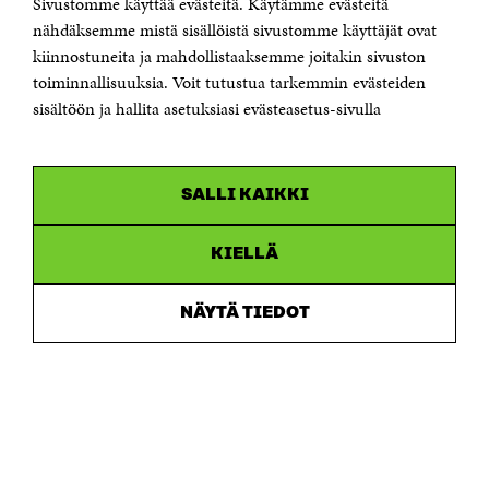
Sivustomme käyttää evästeitä. Käytämme evästeitä
Puhelin +358 294 618 991
Sähköpostiosoite
nähdäksemme mistä sisällöistä sivustomme käyttäjät ovat
etunimi.sukunimi@sitra.fi tai sitra@sitra.fi
kiinnostuneita ja mahdollistaaksemme joitakin sivuston
toiminnallisuuksia. Voit tutustua tarkemmin evästeiden
Saapumisohjeet
sisältöön ja hallita asetuksiasi evästeasetus-sivulla
Y-tunnus 0202132-3
OLEMME NÄISSÄ SOMEISSA
SALLI KAIKKI
Facebook
Avautuu
uudessa
Linkedin
ikkunassa
KIELLÄ
Avautuu
uudessa
Youtube
ikkunassa
Avautuu
NÄYTÄ TIEDOT
uudessa
Instagram
ikkunassa
Avautuu
uudessa
ikkunassa