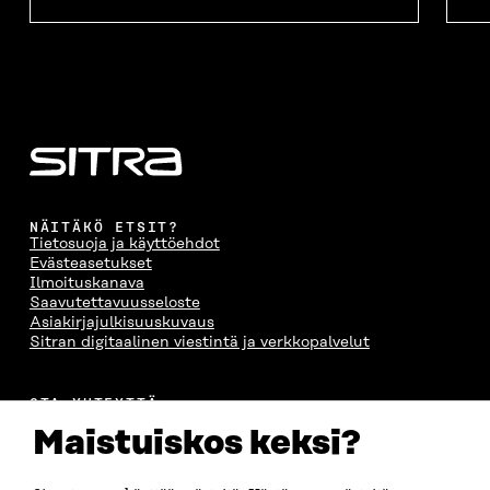
NÄITÄKÖ ETSIT?
Tietosuoja ja käyttöehdot
Evästeasetukset
Ilmoituskanava
Saavutettavuusseloste
Asiakirjajulkisuuskuvaus
Sitran digitaalinen viestintä ja verkkopalvelut
OTA YHTEYTTÄ
Suomen itsenäisyyden juhlarahasto Sitra
Maistuiskos keksi?
Itämerenkatu 11-13, PL 160,
00181 Helsinki