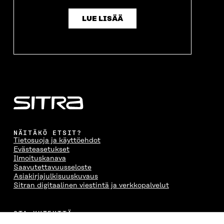
LUE LISÄÄ
NÄITÄKÖ ETSIT?
Tietosuoja ja käyttöehdot
Evästeasetukset
Ilmoituskanava
Saavutettavuusseloste
Asiakirjajulkisuuskuvaus
Sitran digitaalinen viestintä ja verkkopalvelut
OTA YHTEYTTÄ
Suomen itsenäisyyden juhlarahasto Sitra