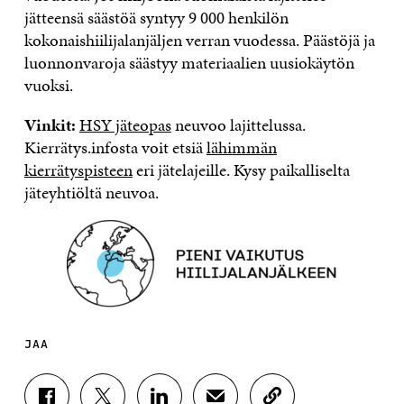
jätteensä säästöä syntyy 9 000 henkilön
kokonaishiilijalanjäljen verran vuodessa. Päästöjä ja
luonnonvaroja säästyy materiaalien uusiokäytön
vuoksi.
Vinkit:
HSY jäteopas
neuvoo lajittelussa.
Kierrätys.infosta voit etsiä
lähimmän
kierrätyspisteen
eri jätelajeille. Kysy paikalliselta
jäteyhtiöltä neuvoa.
JAA
J
J
J
J
K