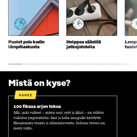
E
S
E
D
S
S
S
E
S
A
S
S
A
I
A
S
I
K
I
A
K
K
K
I
K
U
K
K
U
N
U
K
Puolet pois kodin
Helppoa säästöä
Lempi
N
A
N
U
lämpölaskusta
jatkojohdolla
tuule
A
S
A
N
S
S
S
A
S
A
S
S
A
A
S
A
Mistä on kyse?
HANKE
100 fiksua arjen tekoa
Sillä, mitä valitset – miten asut, syöt ja liikut – on välitön
vaikutus ympäristöön. Sinä ja koko maapallo hyödytte
fiksummista teoista ja elämäntavoista. Sadassa teossa on,
mistä valita.