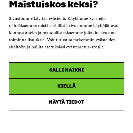
Maistuiskos keksi?
Itämerenkatu 11-13, PL 160,
00181 Helsinki
Sivustomme käyttää evästeitä. Käytämme evästeitä
Puhelin +358 294 618 991
Sähköpostiosoite
nähdäksemme mistä sisällöistä sivustomme käyttäjät ovat
etunimi.sukunimi@sitra.fi tai sitra@sitra.fi
kiinnostuneita ja mahdollistaaksemme joitakin sivuston
toiminnallisuuksia. Voit tutustua tarkemmin evästeiden
Saapumisohjeet
sisältöön ja hallita asetuksiasi evästeasetus-sivulla
Y-tunnus 0202132-3
OLEMME NÄISSÄ SOMEISSA
SALLI KAIKKI
Facebook
Avautuu
uudessa
Linkedin
ikkunassa
KIELLÄ
Avautuu
uudessa
Youtube
ikkunassa
Avautuu
NÄYTÄ TIEDOT
uudessa
Instagram
ikkunassa
Avautuu
uudessa
ikkunassa