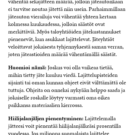
vähentää sekajätteen määrää, jolloin jäteautonkaan
ei tarvitse noutaa jätettä niin usein. Parhaimmillaan
jäteauton vierailuja voi vähentää yhteen kertaan
kolmessa kuukaudessa, jolloin säästöt ovat
merkittäviä. Myös taloyhtiöiden jätekustannukset
pienenevät, kun asukkaat lajittelevat. Jäteyhtiöt
veloittavat jokaisesta tyhjennyksestä saman verran,
joten jäteastioiden määrää vähentämällä säästät.
Huomioi nämä:
Joskus voi olla vaikeaa tietää,
mihin tietty jäte kuuluu viedä. Lajittelupisteiden
sijainti tai oman kunnan ohjeet eivät välttämättä ole
tuttuja. Ohjeita on onneksi nykyään helppo saada ja
jokaiselle roskalle löytyy varmasti oma oikea
paikkansa materiaalien kierrossa.
Hiilijalanjäljen pienentyminen:
Lajittelemalla
jätteesi voit pienentää hiilijalanjälkeäsi prosentilla
vuodessa. Jos miljoona suomalaista lajittelee