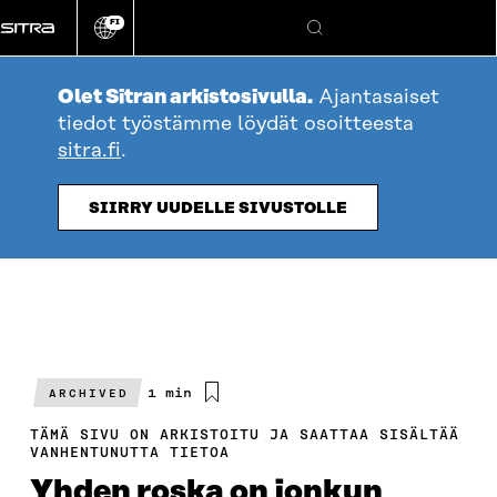
Siirry
FI
suoraan
Vaihda
Hae
sivuston
sisältöön
kieli
Olet Sitran arkistosivulla.
Ajantasaiset
tiedot työstämme löydät osoitteesta
sitra.fi
.
SIIRRY UUDELLE SIVUSTOLLE
Arvioitu
1 min
ARCHIVED
lukuaika
TÄMÄ SIVU ON ARKISTOITU JA SAATTAA SISÄLTÄÄ
VANHENTUNUTTA TIETOA
Yhden roska on jonkun