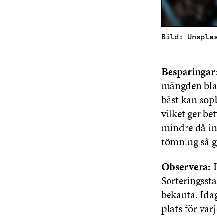
Bild: Unspla
Besparingar
mängden blan
bäst kan sopb
vilket ger b
mindre då inv
tömning så g
Observera:
I
Sorteringssta
bekanta. Idag
plats för var