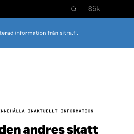
terad information från
sitra.fi
.
INNEHÅLLA INAKTUELLT INFORMATION
 den andres skatt