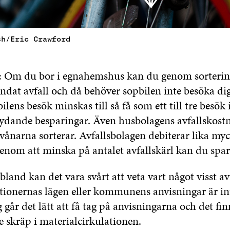
sh/Eric Crawford
:
Om du bor i egnahemshus kan du genom sorterin
dat avfall och då behöver sopbilen inte besöka dig
ilens besök minskas till så få som ett till tre besö
etydande besparingar. Även husbolagens avfallskostn
ånarna sorterar. Avfallsbolagen debiterar lika myc
enom att minska på antalet avfallskärl kan du spar
bland kan det vara svårt att veta vart något visst av
tionernas lägen eller kommunens anvisningar är int
 går det lätt att få tag på anvisningarna och det fin
je skräp i materialcirkulationen.