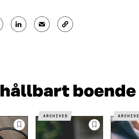
D
D
K
E
E
O
L
L
P
A
A
I
P
V
E
Å
I
R
L
A
A
I
E
A
N
-
R
K
P
T
r hållbart boende
E
O
I
D
S
K
I
T
E
N
Ö
L
Ö
P
N
ARCHIVED
ARCHIV
P
P
S
P
N
L
N
A
Ä
A
S
N