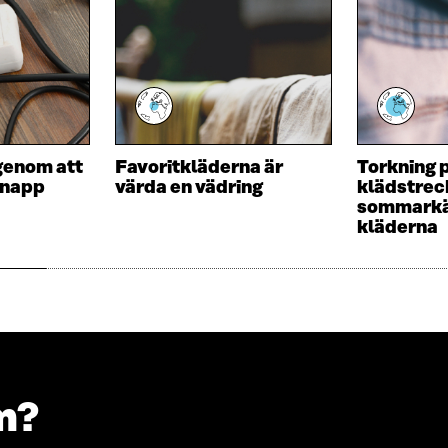
S
I
K
I
E
E
T
T
T
T
N
N
Y
Y
T
T
T
genom att
Favoritkläderna är
Torkning 
T
F
knapp
värda en vädring
klädstrec
F
Ö
sommarkä
Ö
N
kläderna
N
S
S
T
T
E
E
R
R
m?