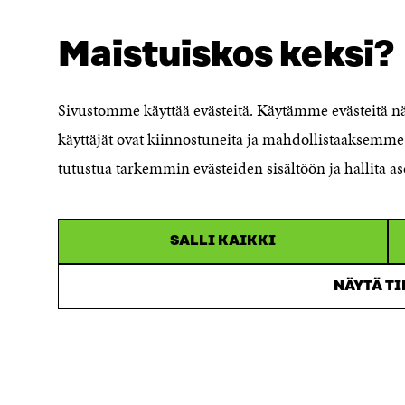
Maistuiskos keksi?
SÖKER DU DETTA?
Dataskydd
Sivustomme käyttää evästeitä. Käytämme evästeitä 
Cookieinställningar
käyttäjät ovat kiinnostuneita ja mahdollistaaksemme 
Rapporteringskanal
tutustua tarkemmin evästeiden sisältöön ja hallita as
Tillgänglighetsutredning
Beskrivning av
handlingsoffentligheten
SALLI KAIKKI
Sitra's digitala kommunikation och
webbtjänster
NÄYTÄ T