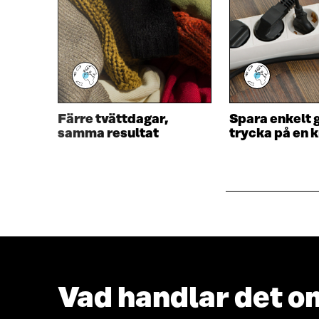
S
I
I
E
E
T
T
T
T
N
N
Y
Y
T
T
T
Färre tvättdagar,
Spara enkelt 
T
F
samma resultat
trycka på en 
F
Ö
Ö
N
N
S
S
T
T
E
E
R
R
Vad handlar det o