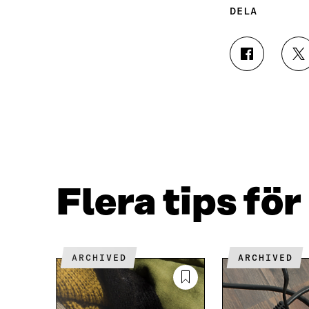
DELA
D
D
E
E
L
L
A
A
P
P
Å
Å
F
T
A
W
C
I
E
T
Flera tips fö
B
T
O
E
O
R
K
Ö
Ö
P
ARCHIVED
ARCHIVED
P
P
P
N
N
A
A
S