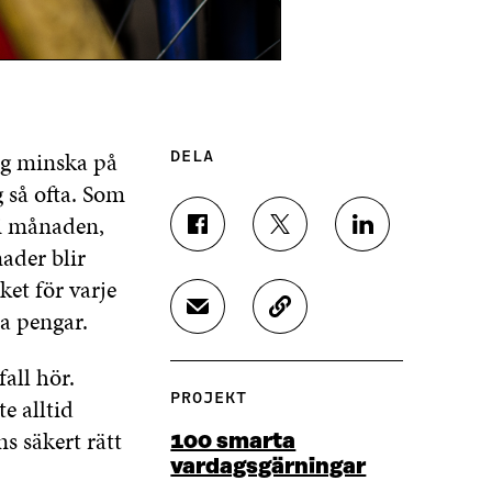
g minska på
DELA
 så ofta. Som
k i månaden,
D
D
D
ader blir
E
E
E
L
L
L
ket för varje
A
A
A
a pengar.
D
K
P
P
P
E
O
Å
Å
Å
L
P
F
T
L
fall hör.
A
I
A
W
I
PROJEKT
e alltid
V
E
C
I
N
I
R
E
T
K
ns säkert rätt
100 smarta
A
A
B
T
E
vardagsgärningar
E
A
O
E
D
-
R