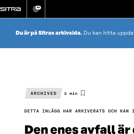
Gå
direkt
SV
Ändra
webbplatsens
till
språk
innehållet
Du är på Sitras arkivsida.
Du kan hitta uppda
ARCHIVED
Beräknad
2 min
läsningstid
DETTA INLÄGG HAR ARKIVERATS OCH KAN 
Den enes avfall är