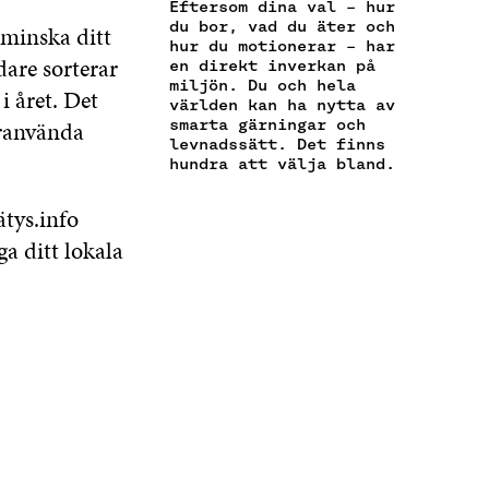
O
R
I
Eftersom dina val – hur
P
T
du bor, vad du äter och
K
Ö
N
 minska ditt
O
I
hur du motionerar – har
Ö
P
Ö
are sorterar
S
K
en direkt inverkan på
P
P
P
miljön. Du och hela
T
E
P
N
P
i året. Det
världen kan ha nytta av
Ö
L
N
A
N
eranvända
smarta gärningar och
P
N
A
S
A
levnadssätt. Det finns
P
S
S
I
S
hundra att välja bland.
N
L
I
E
I
A
Ä
E
T
E
ätys.info
S
N
T
T
T
I
K
ga ditt lokala
T
N
T
E
N
Y
N
T
Y
T
Y
T
T
T
T
N
T
F
T
Y
F
Ö
F
T
Ö
N
Ö
T
N
S
N
F
S
T
S
Ö
T
E
T
N
E
R
E
S
R
R