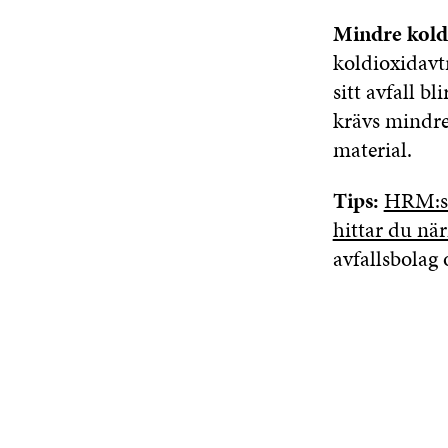
Mindre kold
koldioxidavt
sitt avfall b
krävs mindre
material.
Tips:
HRM:s 
hittar du nä
avfallsbolag