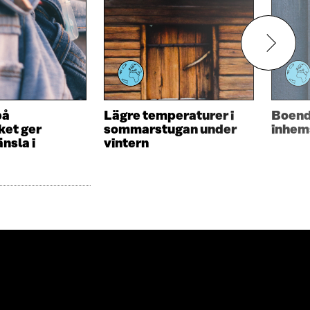
på
Lägre temperaturer i
Boend
ket ger
sommarstugan under
inhem
nsla i
vintern