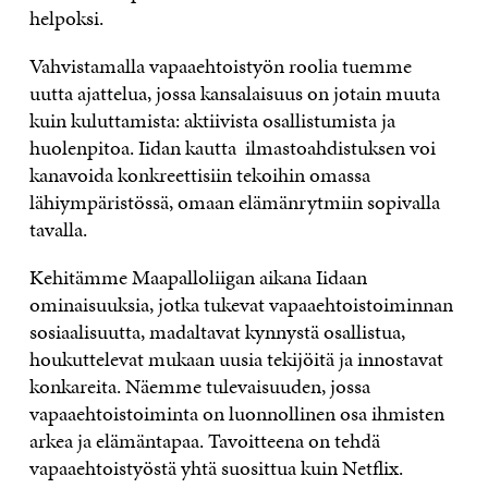
helpoksi.
Vahvistamalla vapaaehtoistyön roolia tuemme
uutta ajattelua, jossa kansalaisuus on jotain muuta
kuin kuluttamista: aktiivista osallistumista ja
huolenpitoa. Iidan kautta ilmastoahdistuksen voi
kanavoida konkreettisiin tekoihin omassa
lähiympäristössä, omaan elämänrytmiin sopivalla
tavalla.
Kehitämme Maapalloliigan aikana Iidaan
ominaisuuksia, jotka tukevat vapaaehtoistoiminnan
sosiaalisuutta, madaltavat kynnystä osallistua,
houkuttelevat mukaan uusia tekijöitä ja innostavat
konkareita. Näemme tulevaisuuden, jossa
vapaaehtoistoiminta on luonnollinen osa ihmisten
arkea ja elämäntapaa. Tavoitteena on tehdä
vapaaehtoistyöstä yhtä suosittua kuin Netflix.