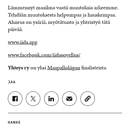
Lämmennyt maailma vaatii muutoksia arkeemme.
Tehdään muutoksesta helpompaa ja hauskempaa.
Ahneus on ysäriä, myötätunto ja yhteistyö tätä
päivää.
www.iida.app
www.facebook.com/iidasovellus/
Yhteys ry
on yksi
Maapalloliigan
finalisteista.
JAA
J
J
J
J
K
A
A
A
A
O
A
A
A
A
P
F
T
L
S
I
A
W
I
Ä
O
HANKE
C
I
N
H
I