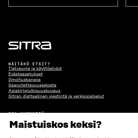
NÄITÄKÖ ETSIT?
Tietosuoja ja käyttöehdot
Evästeasetukset
Ilmoituskanava
Saavutettavuusseloste
Asiakirjajulkisuuskuvaus
Sitran digitaalinen viestintä ja verkkopalvelut
OTA YHTEYTTÄ
Suomen itsenäisyyden juhlarahasto Sitra
Maistuiskos keksi?
Itämerenkatu 11-13, PL 160,
00181 Helsinki