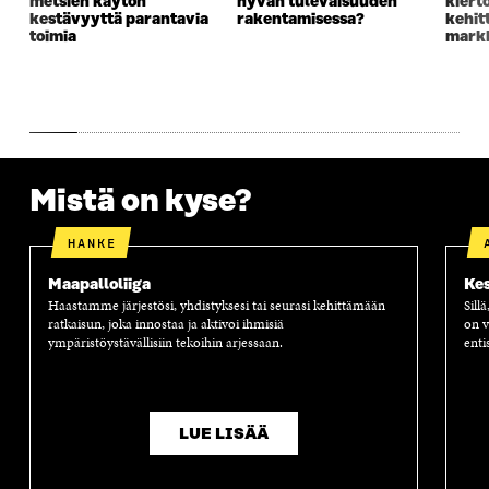
metsien käytön
hyvän tulevaisuuden
kiert
K
U
K
K
kestävyyttä parantavia
rakentamisessa?
kehit
U
N
U
K
toimia
markk
N
A
N
U
A
S
A
N
S
S
S
A
S
A
S
S
A
A
S
A
Mistä on kyse?
HANKE
Maapalloliiga
Kes
Haastamme järjestösi, yhdistyksesi tai seurasi kehittämään
Sill
ratkaisun, joka innostaa ja aktivoi ihmisiä
on v
ympäristöystävällisiin tekoihin arjessaan.
enti
LUE LISÄÄ