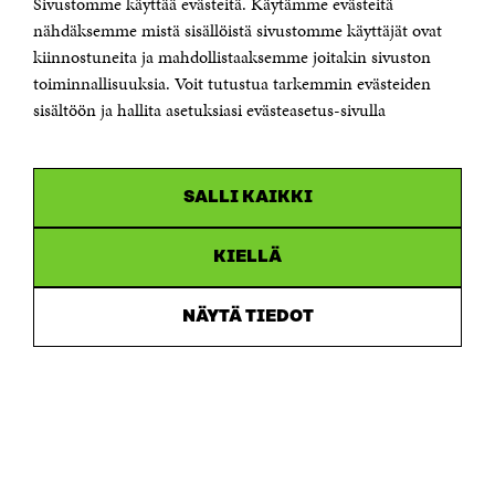
Sivustomme käyttää evästeitä. Käytämme evästeitä
Puhelin +358 294 618 991
Sähköpostiosoite
nähdäksemme mistä sisällöistä sivustomme käyttäjät ovat
etunimi.sukunimi@sitra.fi tai sitra@sitra.fi
kiinnostuneita ja mahdollistaaksemme joitakin sivuston
toiminnallisuuksia. Voit tutustua tarkemmin evästeiden
Saapumisohjeet
sisältöön ja hallita asetuksiasi evästeasetus-sivulla
Y-tunnus 0202132-3
OLEMME NÄISSÄ SOMEISSA
SALLI KAIKKI
Facebook
Avautuu
uudessa
Linkedin
ikkunassa
KIELLÄ
Avautuu
uudessa
Youtube
ikkunassa
Avautuu
NÄYTÄ TIEDOT
uudessa
Instagram
ikkunassa
Avautuu
uudessa
ikkunassa