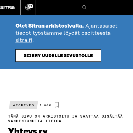
Siirry
FI
suoraan
Vaihda
Hae
sivuston
sisältöön
kieli
Olet Sitran arkistosivulla.
Ajantasaiset
tiedot työstämme löydät osoitteesta
sitra.fi
.
SIIRRY UUDELLE SIVUSTOLLE
Arvioitu
1 min
ARCHIVED
lukuaika
TÄMÄ SIVU ON ARKISTOITU JA SAATTAA SISÄLTÄÄ
VANHENTUNUTTA TIETOA
Yhteys ry