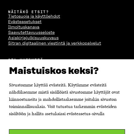
NÄITÄKÖ ETSIT?
Tietosuoja ja käyttöehdot
Evästeasetukset
Ilmoituskanava
Saavutettavuusseloste
Asiakirjajulkisuuskuvaus
Sitran digitaalinen viestintä ja verkkopalvelut
OTA YHTEYTTÄ
Suomen itsenäisyyden juhlarahasto Sitra
Maistuiskos keksi?
Itämerenkatu 11-13, PL 160,
00181 Helsinki
Sivustomme käyttää evästeitä. Käytämme evästeitä
Puhelin +358 294 618 991
Sähköpostiosoite
nähdäksemme mistä sisällöistä sivustomme käyttäjät ovat
etunimi.sukunimi@sitra.fi tai sitra@sitra.fi
kiinnostuneita ja mahdollistaaksemme joitakin sivuston
toiminnallisuuksia. Voit tutustua tarkemmin evästeiden
Saapumisohjeet
sisältöön ja hallita asetuksiasi evästeasetus-sivulla
Y-tunnus 0202132-3
OLEMME NÄISSÄ SOMEISSA