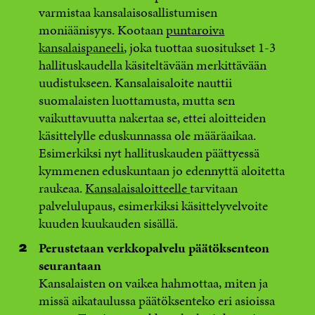
varmistaa kansalaisosallistumisen
moniäänisyys. Kootaan
puntaroiva
kansalaispaneeli
, joka tuottaa suositukset 1-3
hallituskaudella käsiteltävään merkittävään
uudistukseen. Kansalaisaloite nauttii
suomalaisten luottamusta, mutta sen
vaikuttavuutta nakertaa se, ettei aloitteiden
käsittelylle eduskunnassa ole määräaikaa.
Esimerkiksi nyt hallituskauden päättyessä
kymmenen eduskuntaan jo edennyttä aloitetta
raukeaa.
Kansalaisaloitteelle
tarvitaan
palvelulupaus, esimerkiksi käsittelyvelvoite
kuuden kuukauden sisällä.
Perustetaan verkkopalvelu päätöksenteon
seurantaan
Kansalaisten on vaikea hahmottaa, miten ja
missä aikataulussa päätöksenteko eri asioissa