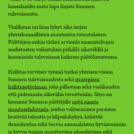
kansalaisilta saatu lupa linjata Suomen
tulevaisuutta.
Vaalikausi on liian lyhyt aika isojen
yhteiskunnallisten muutosten toteutukseen.
Päättäjien onkin tärkeä arvioida suunniteltujen
uudistusten vaikutuksia pitkällä aikavälillä ja
huomioida tulevaisuus kaikessa päätöksenteossa.
Hallitus tarvitsee työnsä tueksi yhteisen vision
Suomen tulevaisuudesta sekä
strategisen
hallitusohjelman
, joka pilkotaan sekä vaalikauden
että pidemmän aikavälin tavoitteisiin. Sitra on
koonnut Suomen päättäjille
neljä suurta
muutosehdotusta
, joiden valitseminen parantaa
kestävää taloutta ja kilpailukykyä, kehittää
demokratiaa sekä turvaa suomalaisten hyvinvoinnin
ja kyvyn toimia muuttuvissa olosuhteissa sekä