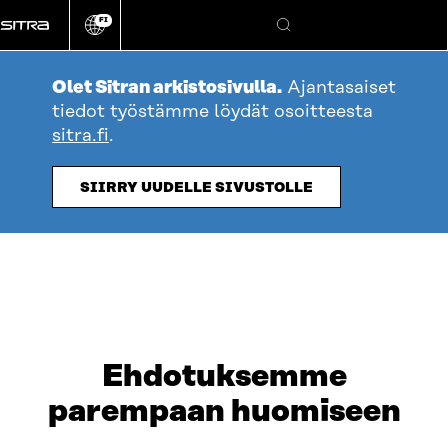
Siirry
FI
suoraan
Vaihda
Hae
sivuston
sisältöön
kieli
Olet Sitran arkistosivulla.
Ajantasaiset
tiedot työstämme löydät osoitteesta
sitra.fi
.
SIIRRY UUDELLE SIVUSTOLLE
Ehdotuksemme
parempaan huomiseen