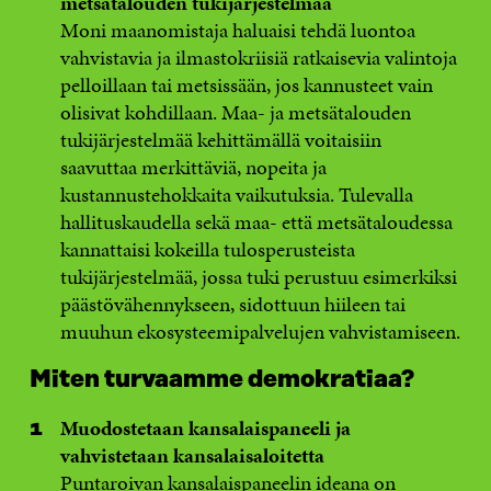
metsätalouden tukijärjestelmää
Moni maanomistaja haluaisi tehdä luontoa
vahvistavia ja ilmastokriisiä ratkaisevia valintoja
pelloillaan tai metsissään, jos kannusteet vain
olisivat kohdillaan. Maa- ja metsätalouden
tukijärjestelmää kehittämällä voitaisiin
saavuttaa merkittäviä, nopeita ja
kustannustehokkaita vaikutuksia. Tulevalla
hallituskaudella sekä maa- että metsätaloudessa
kannattaisi kokeilla tulosperusteista
tukijärjestelmää, jossa tuki perustuu esimerkiksi
päästövähennykseen, sidottuun hiileen tai
muuhun ekosysteemipalvelujen vahvistamiseen.
Miten turvaamme demokratiaa?
Muodostetaan kansalaispaneeli ja
vahvistetaan kansalaisaloitetta
Puntaroivan kansalaispaneelin ideana on