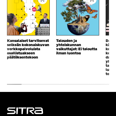
Kansalaiset tarvitsevat
Talouden ja
Datat
selkeän kokonaiskuvan
yhteiskunnan
käynn
verkkopalveluista
vaikuttajat: Ei taloutta
keino
osallistuakseen
ilman luontoa
kohti 
päätöksentekoon
datat
yhtei
talou
lupaa
toime