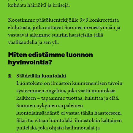
kohdata häiriöitä ja kriisejä.
Koostimme päätöksentekijöille 3×3 konkreettista
ehdotusta, jotka auttavat Suomea menestymään ja
vastaavat aikamme suuriin haasteisiin tällä
vaalikaudella ja sen yli.
Miten edistämme luonnon
hyvinvointia?
Säädetään luontolaki
Luontokato on ilmaston kuumenemisen tavoin
systeeminen ongelma, joka vaatii muutoksia
kaikkeen – tapaamme tuottaa, kuluttaa ja elää.
Suomen nykyinen sirpaleinen
luontolainsäädäntö ei vastaa tähän haasteeseen.
Siksi tarvitaan luontolaki: ilmastolain kaltainen
puitelaki, joka ohjaisi hallinnonalat ja