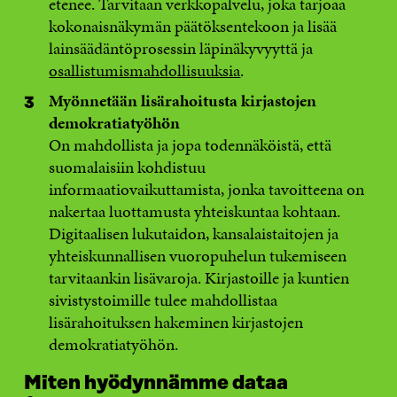
etenee. Tarvitaan verkkopalvelu, joka tarjoaa
kokonaisnäkymän päätöksentekoon ja lisää
lainsäädäntöprosessin läpinäkyvyyttä ja
osallistumismahdollisuuksia
.
Myönnetään lisärahoitusta kirjastojen
demokratiatyöhön
On mahdollista ja jopa todennäköistä, että
suomalaisiin kohdistuu
informaatiovaikuttamista, jonka tavoitteena on
nakertaa luottamusta yhteiskuntaa kohtaan.
Digitaalisen lukutaidon, kansalaistaitojen ja
yhteiskunnallisen vuoropuhelun tukemiseen
tarvitaankin lisävaroja. Kirjastoille ja kuntien
sivistystoimille tulee mahdollistaa
lisärahoituksen hakeminen kirjastojen
demokratiatyöhön.
Miten hyödynnämme dataa