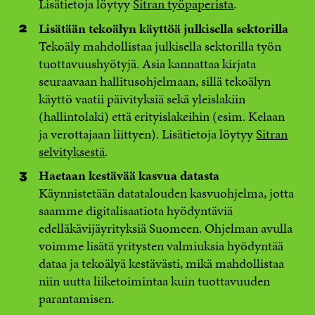
Lisätietoja löytyy
Sitran työpaperista
.
Lisätään tekoälyn käyttöä julkisella sektorilla
Tekoäly mahdollistaa julkisella sektorilla työn
tuottavuushyötyjä. Asia kannattaa kirjata
seuraavaan hallitusohjelmaan, sillä tekoälyn
käyttö vaatii päivityksiä sekä yleislakiin
(hallintolaki) että erityislakeihin (esim. Kelaan
ja verottajaan liittyen). Lisätietoja löytyy
Sitran
selvityksestä
.
Haetaan kestävää kasvua datasta
Käynnistetään datatalouden kasvuohjelma, jotta
saamme digitalisaatiota hyödyntäviä
edelläkävijäyrityksiä Suomeen. Ohjelman avulla
voimme lisätä yritysten valmiuksia hyödyntää
dataa ja tekoälyä kestävästi, mikä mahdollistaa
niin uutta liiketoimintaa kuin tuottavuuden
parantamisen.