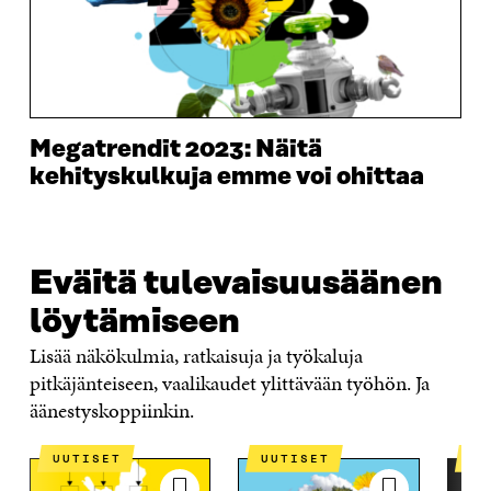
Megatrendit 2023: Näitä
kehityskulkuja emme voi ohittaa
Eväitä tulevaisuusäänen
löytämiseen
Lisää näkökulmia, ratkaisuja ja työkaluja
pitkäjänteiseen, vaalikaudet ylittävään työhön. Ja
äänestyskoppiinkin.
UUTISET
UUTISET
U