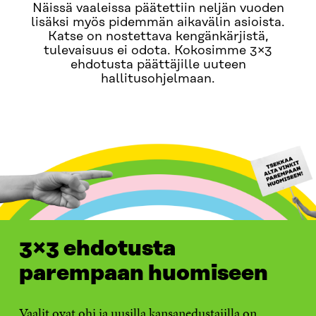
Näissä vaaleissa päätettiin neljän vuoden
lisäksi myös pidemmän aikavälin asioista.
Katse on nostettava kengänkärjistä,
tulevaisuus ei odota. Kokosimme 3×3
ehdotusta päättäjille uuteen
hallitusohjelmaan.
3×3 ehdotusta
parempaan huomiseen
Vaalit ovat ohi ja uusilla kansanedustajilla on