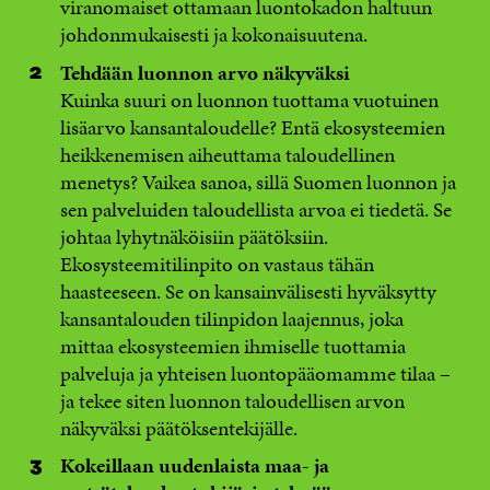
viranomaiset ottamaan luontokadon haltuun
johdonmukaisesti ja kokonaisuutena.
Tehdään luonnon arvo näkyväksi
Kuinka suuri on luonnon tuottama vuotuinen
lisäarvo kansantaloudelle? Entä ekosysteemien
heikkenemisen aiheuttama taloudellinen
menetys? Vaikea sanoa, sillä Suomen luonnon ja
sen palveluiden taloudellista arvoa ei tiedetä. Se
johtaa lyhytnäköisiin päätöksiin.
Ekosysteemitilinpito on vastaus tähän
haasteeseen. Se on kansainvälisesti hyväksytty
kansantalouden tilinpidon laajennus, joka
mittaa ekosysteemien ihmiselle tuottamia
palveluja ja yhteisen luontopääomamme tilaa –
ja tekee siten luonnon taloudellisen arvon
näkyväksi päätöksentekijälle.
Kokeillaan uudenlaista maa- ja