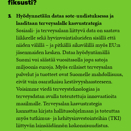
fiksusti?
Hyödynnetään dataa sote-uudistuksessa ja
laaditaan terveysalalle kasvustrategia
Sosiaali- ja terveysalaan liittyvä data on saatava
liikkeelle sekä hyvinvointialueiden sisällä että
niiden välillä – ja pitkällä aikavälillä myös EU:n
jäsenmaiden kesken. Dataa hyödyntämällä
Suomi voi säästää vuositasolla jopa satoja
miljoonia euroja. Myös erilaiset terveysalan
palvelut ja tuotteet ovat Suomelle mahdollisuus,
eivät vain osaratkaisu kestävyyshaasteeseen.
Voisimme viedä terveysteknologiaa ja
terveysdatan avulla toteutettuja innovaatioita
maailmalle. Terveysalan kasvustrategia
kannattaa kirjata hallitusohjelmaan ja toteuttaa
myös tutkimus- ja kehitysinvestointeihin (TKI)
liittyvän lainsäädännön kokonaisuudistus.