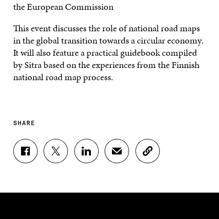
the European Commission
This event discusses the role of national road maps
in the global transition towards a circular economy.
It will also feature a practical guidebook compiled
by Sitra based on the experiences from the Finnish
national road map process.
SHARE
S
S
S
S
C
H
H
H
H
O
A
A
A
A
P
R
R
R
R
Y
E
E
E
E
A
O
O
O
I
R
N
N
N
N
T
F
T
L
A
I