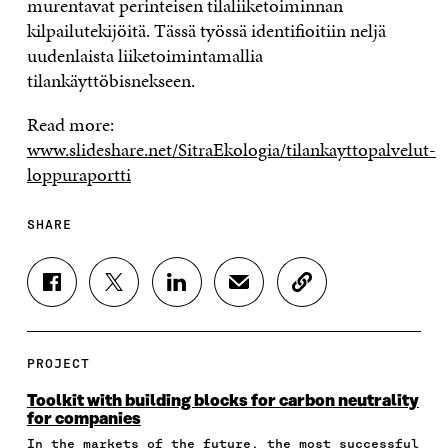
murentavat perinteisen tilaliiketoiminnan
kilpailutekijöitä. Tässä työssä identifioitiin neljä
uudenlaista liiketoimintamallia
tilankäyttöbisnekseen.
Read more:
www.slideshare.net/SitraEkologia/tilankayttopalvelut-
loppuraportti
SHARE
S
S
S
S
C
H
H
H
H
O
A
A
A
A
P
R
R
R
R
Y
E
E
E
E
A
PROJECT
O
O
O
I
R
N
N
N
N
T
Toolkit with building blocks for carbon neutrality
F
T
L
A
I
for companies
A
W
I
N
C
In the markets of the future, the most successful