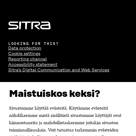
LOOKING FOR THIS?
Data protection
Cookie settings
Reporting channel
Accessibility statement
Sitra's Digital Communication and Web Services
CONTACT US
Maistuiskos keksi?
The Finnish Innovation Fund Sitra
Itämerenkatu 11-13, PO Box 160,
00181 Helsinki
Sivustomme käyttää evästeitä. Käytämme evästeitä
Telephone +358 294 618 991
Telefax +358 9 645 072
nähdäksemme mistä sisällöistä sivustomme käyttäjät ovat
Email firstname.lastname@sitra.fi sitra@sitra.fi
kiinnostuneita ja mahdollistaaksemme joitakin sivuston
How to get to Sitra?
toiminnallisuuksia. Voit tutustua tarkemmin evästeiden