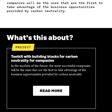
C
I
N
E
L
companies will be the ones that are the first to
E
T
K
M
E
take advantage of the business opportunities
B
T
E
A
L
provided by carbon neutrality.
O
E
D
I
I
O
R
I
L
N
K
O
N
O
K
O
P
O
P
P
E
P
E
What's this about?
E
N
E
N
N
I
N
I
I
N
I
N
PROJECT
N
A
N
A
A
N
A
N
Toolkit with building blocks for carbon
N
E
N
E
neutrality for companies
E
W
E
W
In the markets of the future, the most successful companies
W
W
W
W
will be the ones that are the first to take advantage of the
W
I
W
I
business opportunities provided by carbon neutrality.
I
N
I
N
N
D
N
D
D
O
D
O
O
W
O
W
READ MORE
W
W