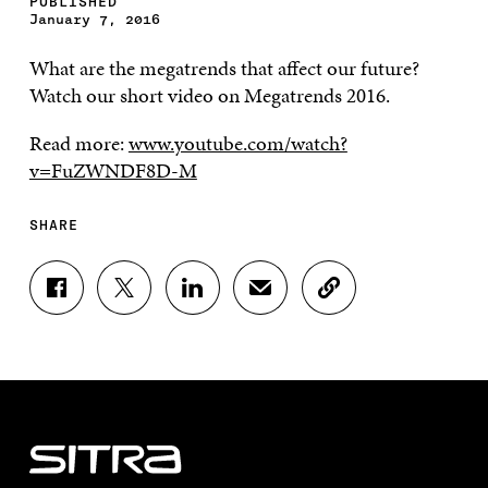
PUBLISHED
January 7, 2016
What are the megatrends that affect our future?
Watch our short video on Megatrends 2016.
Read more:
www.youtube.com/watch?
v=FuZWNDF8D-M
SHARE
S
S
S
S
C
H
H
H
H
O
A
A
A
A
P
R
R
R
R
Y
E
E
E
E
A
O
O
O
I
R
N
N
N
N
T
F
T
L
A
I
A
W
I
N
C
C
I
N
E
L