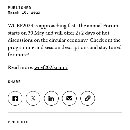
PUBLISHED
March 16, 2023
WCEF2023 is approaching fast. The annual Forum
starts on 30 May and will offer 2+2 days of hot
discussions on the circular economy. Check out the
programme and session descriptions and stay tuned
for more!
Read more:
wcef2023.com/
SHARE
S
S
S
S
C
H
H
H
H
O
A
A
A
A
P
R
R
R
R
Y
E
E
E
E
A
PROJECTS
O
O
O
I
R