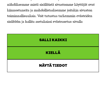
Telefax +358 9 645 072
nähdäksemme mistä sisällöistä sivustomme käyttäjät ovat
Email firstname.lastname@sitra.fi sitra@sitra.fi
kiinnostuneita ja mahdollistaaksemme joitakin sivuston
How to get to Sitra?
toiminnallisuuksia. Voit tutustua tarkemmin evästeiden
sisältöön ja hallita asetuksiasi evästeasetus-sivulla
Business ID 0202132-3
CHANNELS
SALLI KAIKKI
Facebook
Open
in
Linkedin
a
KIELLÄ
Open
new
in
window
Youtube
a
Open
NÄYTÄ TIEDOT
new
in
window
Instagram
a
Open
new
in
window
a
new
window