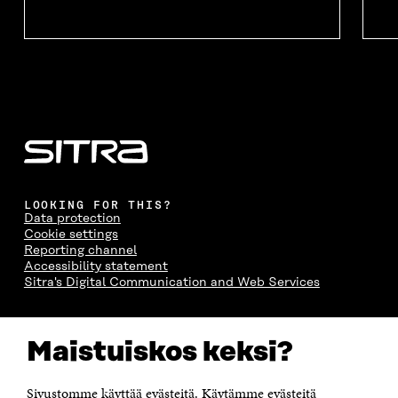
LOOKING FOR THIS?
Data protection
Cookie settings
Reporting channel
Accessibility statement
Sitra's Digital Communication and Web Services
CONTACT US
Maistuiskos keksi?
The Finnish Innovation Fund Sitra
Itämerenkatu 11-13, PO Box 160,
00181 Helsinki
Sivustomme käyttää evästeitä. Käytämme evästeitä
Telephone +358 294 618 991