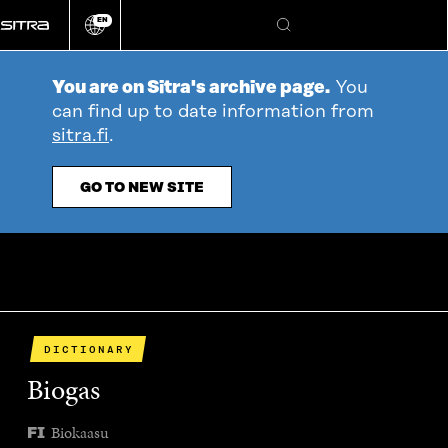
Go
EN
directly
Change
Search
language
to
content
You are on Sitra's archive page.
You
can find up to date information from
sitra.fi
.
GO TO NEW SITE
DICTIONARY
Biogas
Biokaasu
FI