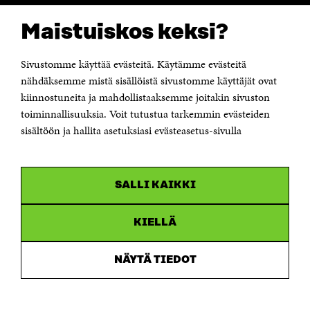
CONTACT US
Maistuiskos keksi?
The Finnish Innovation Fund Sitra
Itämerenkatu 11-13, PO Box 160,
00181 Helsinki
Sivustomme käyttää evästeitä. Käytämme evästeitä
Telephone +358 294 618 991
Telefax +358 9 645 072
nähdäksemme mistä sisällöistä sivustomme käyttäjät ovat
Email firstname.lastname@sitra.fi sitra@sitra.fi
kiinnostuneita ja mahdollistaaksemme joitakin sivuston
toiminnallisuuksia. Voit tutustua tarkemmin evästeiden
How to get to Sitra?
sisältöön ja hallita asetuksiasi evästeasetus-sivulla
Business ID 0202132-3
CHANNELS
SALLI KAIKKI
Facebook
Open
in
Linkedin
a
KIELLÄ
Open
new
in
window
Youtube
a
Open
NÄYTÄ TIEDOT
new
in
window
Instagram
a
Open
new
in
window
a