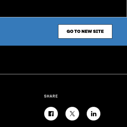
GO TO NEW SITE
SHARE
S
S
S
H
H
H