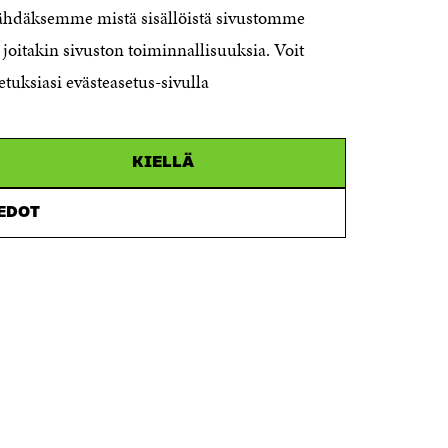
nähdäksemme mistä sisällöistä sivustomme
00181 Helsinki
joitakin sivuston toiminnallisuuksia. Voit
Telephone +358 294 618 991
Telefax +358 9 645 072
etuksiasi evästeasetus-sivulla
Email firstname.lastname@sitra.fi
sitra@sitra.fi
KIELLÄ
How to get to Sitra?
IEDOT
Business ID 0202132-3