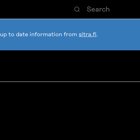
 up to date information from
sitra.fi
.