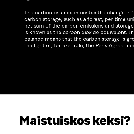
The carbon balance indicates the change in 
carbon storage, such as a forest, per time unit
net sum of the carbon emissions and storag
is known as the carbon dioxide equivalent. In
balance means that the carbon storage is gro
the light of, for example, the Paris Agreemen
Maistuiskos keksi?
LOOKING FOR THIS?
Data protection
Cookie settings