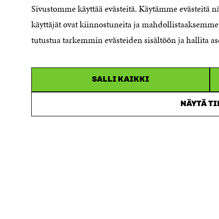
Sivustomme käyttää evästeitä. Käytämme evästeitä 
Reporting channel
käyttäjät ovat kiinnostuneita ja mahdollistaaksemme 
Accessibility statement
Sitra's Digital Communication and
tutustua tarkemmin evästeiden sisältöön ja hallita as
Web Services
SALLI KAIKKI
NÄYTÄ T