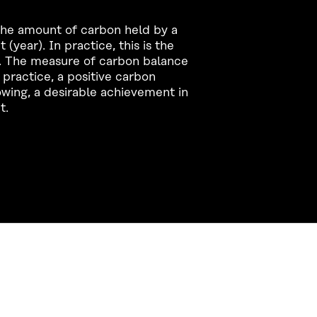
the amount of carbon held by a
 (year). In practice, this is the
e. The measure of carbon balance
 practice, a positive carbon
wing, a desirable achievement in
t.
CONTACT US
The Finnish Innovation Fund Sitra
Itämerenkatu 11-13, PO Box 160,