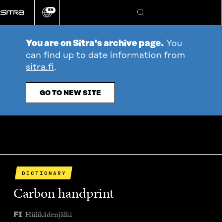
Go
EN
directly
Change
Search
language
to
content
You are on Sitra's archive page.
You
can find up to date information from
sitra.fi
.
GO TO NEW SITE
DICTIONARY
Carbon handprint
Hiilikädenjälki
FI