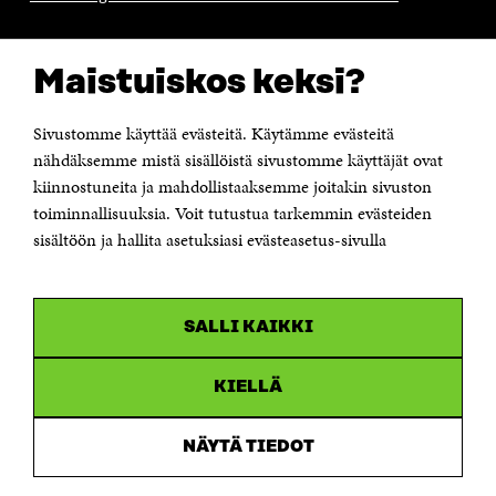
CONTACT US
Maistuiskos keksi?
The Finnish Innovation Fund Sitra
Itämerenkatu 11-13, PO Box 160,
00181 Helsinki
Sivustomme käyttää evästeitä. Käytämme evästeitä
Telephone +358 294 618 991
Telefax +358 9 645 072
nähdäksemme mistä sisällöistä sivustomme käyttäjät ovat
Email firstname.lastname@sitra.fi sitra@sitra.fi
kiinnostuneita ja mahdollistaaksemme joitakin sivuston
How to get to Sitra?
toiminnallisuuksia. Voit tutustua tarkemmin evästeiden
sisältöön ja hallita asetuksiasi evästeasetus-sivulla
Business ID 0202132-3
CHANNELS
SALLI KAIKKI
Facebook
Open
in
Linkedin
a
KIELLÄ
Open
new
in
window
Youtube
a
Open
NÄYTÄ TIEDOT
new
in
window
Instagram
a
Open