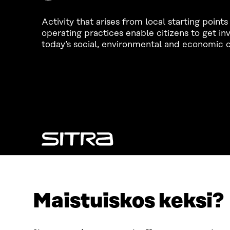
Activity that arises from local starting poin
operating practices enable citizens to get in
today’s social, environmental and economic c
LOOKING FOR THIS?
Data protection
Cookie settings
Maistuiskos keksi?
Reporting channel
Accessibility statement