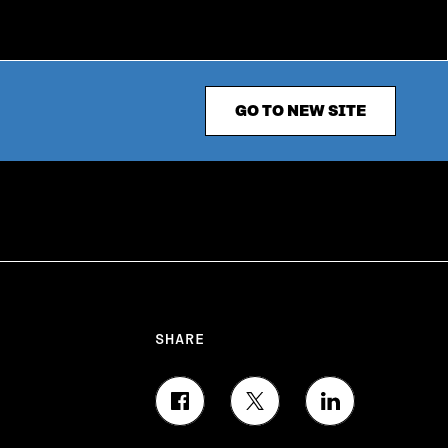
GO TO NEW SITE
SHARE
S
S
S
H
H
H