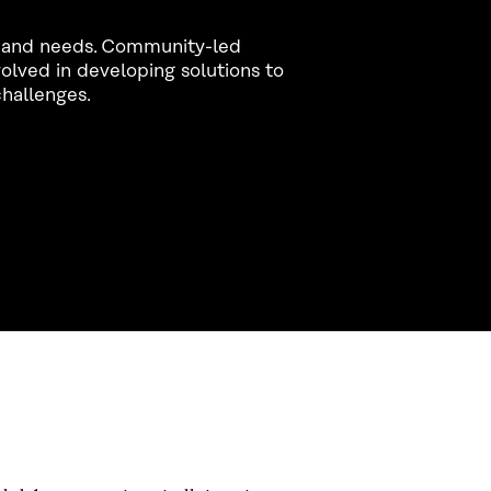
ts and needs. Community-led
volved in developing solutions to
hallenges.
CONTACT US
The Finnish Innovation Fund Sitra
Itämerenkatu 11-13, PO Box 160,
00181 Helsinki
Telephone +358 294 618 991