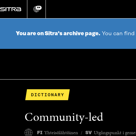
Go
directly
EN
Change
language
to
content
You are on Sitra's archive page.
You can find
DICTIONARY
Community-led
Yhteisölähtöinen
Utgångspunkt i geme
FI
SV