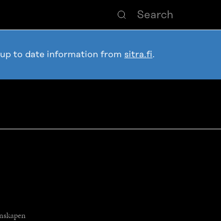
 up to date information from
sitra.fi
.
nskapen