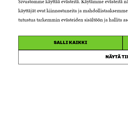
Sivustomme käyttää evästeitä. Käytämme evästeitä 
Sitra's Digital Communication and
käyttäjät ovat kiinnostuneita ja mahdollistaaksemme 
Web Services
tutustua tarkemmin evästeiden sisältöön ja hallita as
SALLI KAIKKI
NÄYTÄ T