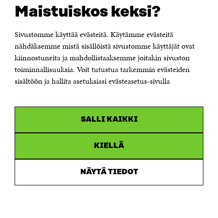
CONTACT US
Maistuiskos keksi?
The Finnish Innovation Fund Sitra
Itämerenkatu 11-13, PO Box 160,
00181 Helsinki
Sivustomme käyttää evästeitä. Käytämme evästeitä
Telephone +358 294 618 991
Telefax +358 9 645 072
nähdäksemme mistä sisällöistä sivustomme käyttäjät ovat
Email firstname.lastname@sitra.fi sitra@sitra.fi
kiinnostuneita ja mahdollistaaksemme joitakin sivuston
toiminnallisuuksia. Voit tutustua tarkemmin evästeiden
How to get to Sitra?
sisältöön ja hallita asetuksiasi evästeasetus-sivulla
Business ID 0202132-3
CHANNELS
SALLI KAIKKI
Facebook
Open
in
Linkedin
a
KIELLÄ
Open
new
in
window
Youtube
a
Open
NÄYTÄ TIEDOT
new
in
window
Instagram
a
Open
new
in
window
a
new