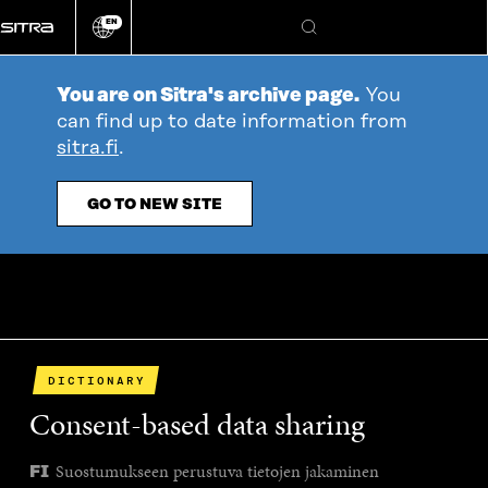
Go
EN
directly
Change
Search
language
to
content
You are on Sitra's archive page.
You
can find up to date information from
sitra.fi
.
GO TO NEW SITE
DICTIONARY
Consent-based data sharing
Suostumukseen perustuva tietojen jakaminen
FI