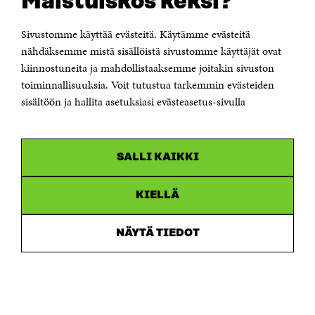
Maistuiskos keksi?
Itämerenkatu 11-13, PO Box 160,
00181 Helsinki
Sivustomme käyttää evästeitä. Käytämme evästeitä
Telephone +358 294 618 991
Telefax +358 9 645 072
nähdäksemme mistä sisällöistä sivustomme käyttäjät ovat
Email firstname.lastname@sitra.fi sitra@sitra.fi
kiinnostuneita ja mahdollistaaksemme joitakin sivuston
toiminnallisuuksia. Voit tutustua tarkemmin evästeiden
How to get to Sitra?
sisältöön ja hallita asetuksiasi evästeasetus-sivulla
Business ID 0202132-3
CHANNELS
SALLI KAIKKI
Facebook
Open
in
Linkedin
a
KIELLÄ
Open
new
in
window
Youtube
a
Open
NÄYTÄ TIEDOT
new
in
window
Instagram
a
Open
new
in
window
a
new
window