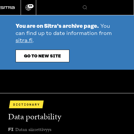
Go
EN
directly
Change
Search
language
to
content
You are on Sitra's archive page.
You
can find up to date information from
sitra.fi
.
GO TO NEW SITE
DICTIONARY
Data portability
Datan siirrettävyys
FI