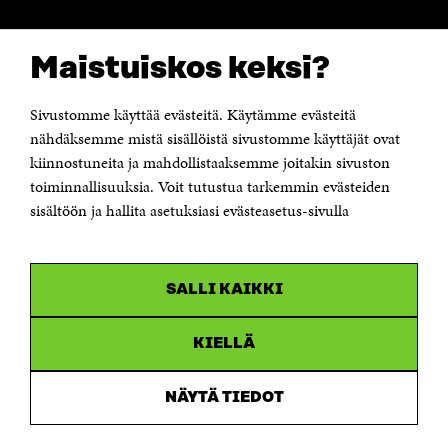
CONTACT US
Maistuiskos keksi?
The Finnish Innovation Fund Sitra
Itämerenkatu 11-13, PO Box 160,
00181 Helsinki
Sivustomme käyttää evästeitä. Käytämme evästeitä
Telephone +358 294 618 991
Telefax +358 9 645 072
nähdäksemme mistä sisällöistä sivustomme käyttäjät ovat
Email firstname.lastname@sitra.fi sitra@sitra.fi
kiinnostuneita ja mahdollistaaksemme joitakin sivuston
toiminnallisuuksia. Voit tutustua tarkemmin evästeiden
How to get to Sitra?
sisältöön ja hallita asetuksiasi evästeasetus-sivulla
Business ID 0202132-3
CHANNELS
SALLI KAIKKI
Facebook
Open
in
Linkedin
a
KIELLÄ
Open
new
in
window
Youtube
a
Open
NÄYTÄ TIEDOT
new
in
window
Instagram
a
Open
new