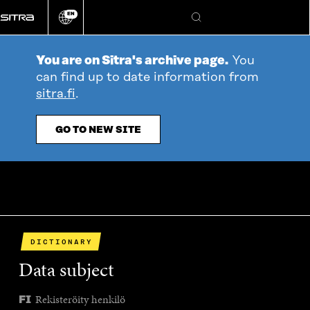
Go
EN
directly
Change
Search
language
to
content
You are on Sitra's archive page.
You
can find up to date information from
sitra.fi
.
GO TO NEW SITE
DICTIONARY
Data subject
Rekisteröity henkilö
FI