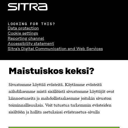
LOOKING FOR THIS?
Data protection
Cookie settings
Reporting channel
Accessibility statement
Sitra's Digital Communication and Web Services
CONTACT US
Maistuiskos keksi?
The Finnish Innovation Fund Sitra
Itämerenkatu 11-13, PO Box 160,
00181 Helsinki
Sivustomme käyttää evästeitä. Käytämme evästeitä
Telephone +358 294 618 991
Telefax +358 9 645 072
nähdäksemme mistä sisällöistä sivustomme käyttäjät ovat
Email firstname.lastname@sitra.fi sitra@sitra.fi
kiinnostuneita ja mahdollistaaksemme joitakin sivuston
toiminnallisuuksia. Voit tutustua tarkemmin evästeiden
How to get to Sitra?
sisältöön ja hallita asetuksiasi evästeasetus-sivulla
Business ID 0202132-3