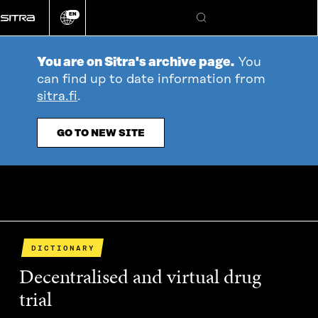
Go
EN
directly
Change
Search
language
to
content
You are on Sitra's archive page.
You
can find up to date information from
sitra.fi
.
GO TO NEW SITE
DICTIONARY
Decentralised and virtual drug
trial