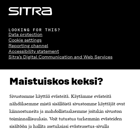
LOOKING FOR THIS?
Data protection
Cookie settings
Reporting channel
Accessibility statement
Sitra's Digital Communication and Web Services
CONTACT US
Maistuiskos keksi?
The Finnish Innovation Fund Sitra
Itämerenkatu 11-13, PO Box 160,
00181 Helsinki
Sivustomme käyttää evästeitä. Käytämme evästeitä
Telephone +358 294 618 991
Telefax +358 9 645 072
nähdäksemme mistä sisällöistä sivustomme käyttäjät ovat
Email firstname.lastname@sitra.fi sitra@sitra.fi
kiinnostuneita ja mahdollistaaksemme joitakin sivuston
toiminnallisuuksia. Voit tutustua tarkemmin evästeiden
How to get to Sitra?
sisältöön ja hallita asetuksiasi evästeasetus-sivulla
Business ID 0202132-3