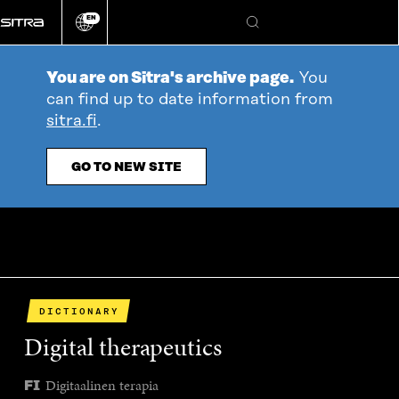
Go
EN
directly
Change
Search
language
to
content
You are on Sitra's archive page.
You
can find up to date information from
sitra.fi
.
GO TO NEW SITE
DICTIONARY
Digital therapeutics
Digitaalinen terapia
FI