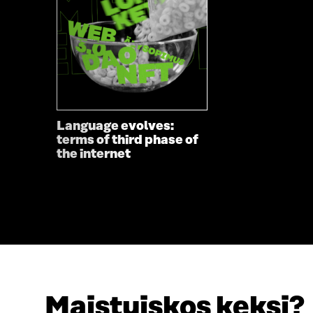
Language evolves:
terms of third phase of
the internet
Maistuiskos keksi?
LOOKING FOR THIS?