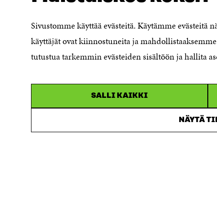
Data protection
Cookie settings
Sivustomme käyttää evästeitä. Käytämme evästeitä 
Reporting channel
käyttäjät ovat kiinnostuneita ja mahdollistaaksemme 
Accessibility statement
Sitra's Digital Communication and
tutustua tarkemmin evästeiden sisältöön ja hallita as
Web Services
SALLI KAIKKI
NÄYTÄ T