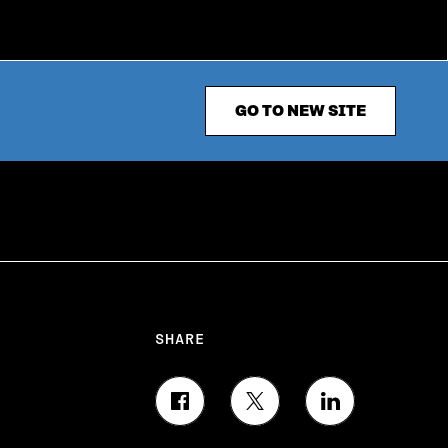
GO TO NEW SITE
SHARE
S
S
S
H
H
H