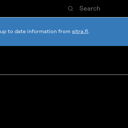
 up to date information from
sitra.fi
.