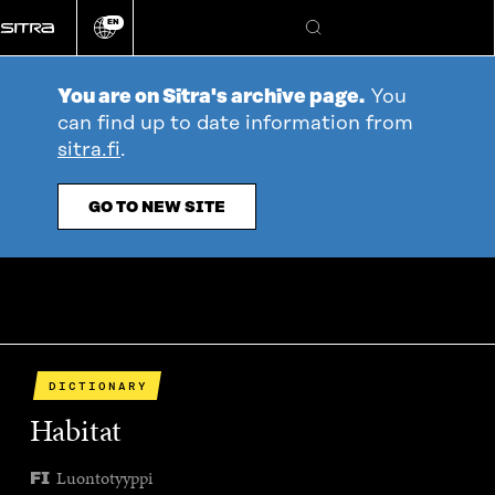
Go
EN
directly
Change
Search
language
to
content
You are on Sitra's archive page.
You
can find up to date information from
sitra.fi
.
GO TO NEW SITE
DICTIONARY
Habitat
Luontotyyppi
FI