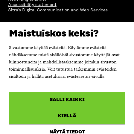
Accessibility statement
Sitra's Digital Communication and Web Services
CONTACT US
Maistuiskos keksi?
The Finnish Innovation Fund Sitra
Itämerenkatu 11-13, PO Box 160,
00181 Helsinki
Sivustomme käyttää evästeitä. Käytämme evästeitä
Telephone +358 294 618 991
Telefax +358 9 645 072
nähdäksemme mistä sisällöistä sivustomme käyttäjät ovat
Email firstname.lastname@sitra.fi sitra@sitra.fi
kiinnostuneita ja mahdollistaaksemme joitakin sivuston
toiminnallisuuksia. Voit tutustua tarkemmin evästeiden
How to get to Sitra?
sisältöön ja hallita asetuksiasi evästeasetus-sivulla
Business ID 0202132-3
CHANNELS
SALLI KAIKKI
Facebook
Open
in
Linkedin
a
KIELLÄ
Open
new
in
window
Youtube
a
Open
NÄYTÄ TIEDOT
new