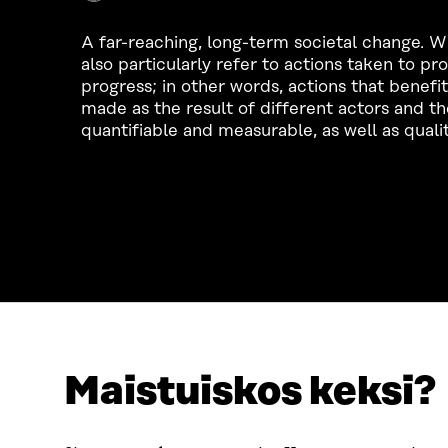
A far-reaching, long-term societal change. W
also particularly refer to actions taken to 
progress; in other words, actions that benefit
made as the result of different actors and t
quantifiable and measurable, as well as qual
LOOKING FOR THIS?
Maistuiskos keksi?
Data protection
Cookie settings