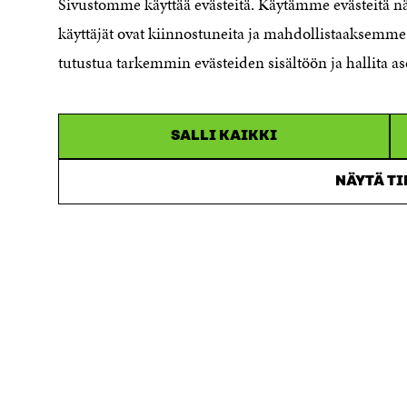
Reporting channel
Sivustomme käyttää evästeitä. Käytämme evästeitä 
Accessibility statement
käyttäjät ovat kiinnostuneita ja mahdollistaaksemme 
Sitra's Digital Communication and
tutustua tarkemmin evästeiden sisältöön ja hallita as
Web Services
SALLI KAIKKI
NÄYTÄ T