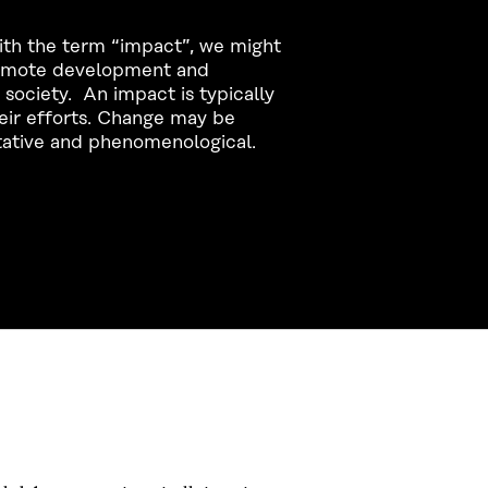
ith the term “impact”, we might
promote development and
 society. An impact is typically
heir efforts. Change may be
itative and phenomenological.
CONTACT US
The Finnish Innovation Fund Sitra
Itämerenkatu 11-13, PO Box 160,