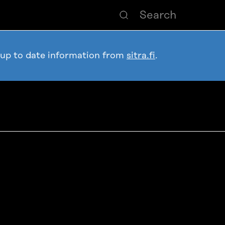
 up to date information from
sitra.fi
.