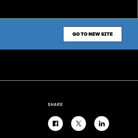
GO TO NEW SITE
SHARE
S
S
S
H
H
H