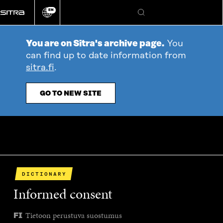
Go
EN
directly
Change
Search
language
to
content
You are on Sitra's archive page.
You
can find up to date information from
sitra.fi
.
GO TO NEW SITE
DICTIONARY
Informed consent
Tietoon perustuva suostumus
FI