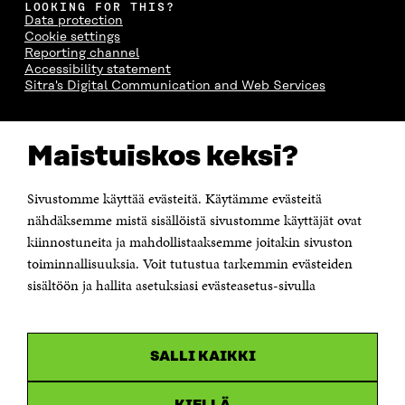
LOOKING FOR THIS?
Data protection
Cookie settings
Reporting channel
Accessibility statement
Sitra's Digital Communication and Web Services
CONTACT US
Maistuiskos keksi?
The Finnish Innovation Fund Sitra
Itämerenkatu 11-13, PO Box 160,
00181 Helsinki
Sivustomme käyttää evästeitä. Käytämme evästeitä
Telephone +358 294 618 991
Telefax +358 9 645 072
nähdäksemme mistä sisällöistä sivustomme käyttäjät ovat
Email firstname.lastname@sitra.fi sitra@sitra.fi
kiinnostuneita ja mahdollistaaksemme joitakin sivuston
toiminnallisuuksia. Voit tutustua tarkemmin evästeiden
How to get to Sitra?
sisältöön ja hallita asetuksiasi evästeasetus-sivulla
Business ID 0202132-3
CHANNELS
SALLI KAIKKI
Facebook
Open
in
Linkedin
a