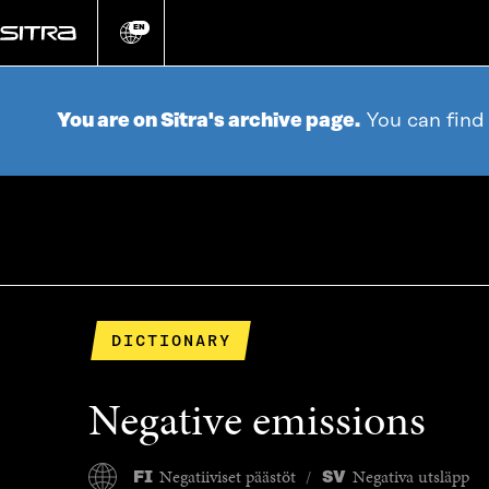
Go
directly
EN
Change
language
to
content
You are on Sitra's archive page.
You can find
DICTIONARY
Negative emissions
Negatiiviset päästöt
Negativa utsläpp
FI
SV