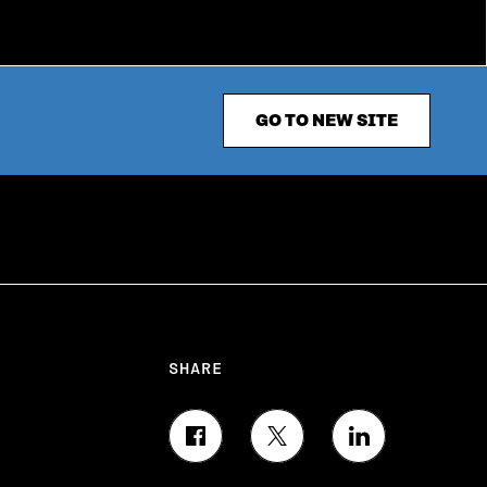
GO TO NEW SITE
SHARE
S
S
S
H
H
H