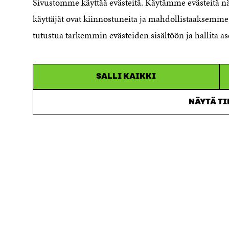
Sivustomme käyttää evästeitä. Käytämme evästeitä 
Accessibility statement
Sitra's Digital Communication and
käyttäjät ovat kiinnostuneita ja mahdollistaaksemme 
Web Services
tutustua tarkemmin evästeiden sisältöön ja hallita as
SALLI KAIKKI
NÄYTÄ T