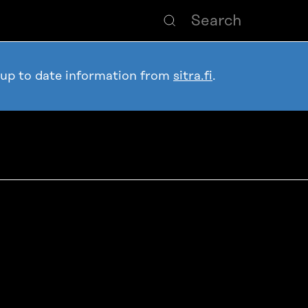
 up to date information from
sitra.fi
.