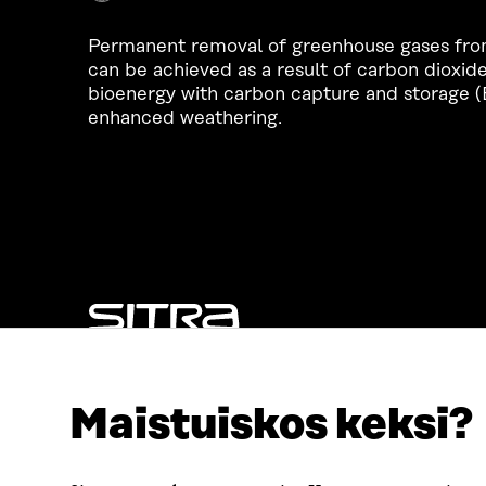
Permanent removal of greenhouse gases from
can be achieved as a result of carbon dioxid
bioenergy with carbon capture and storage (
enhanced weathering.
LOOKING FOR THIS?
Data protection
Maistuiskos keksi?
Cookie settings
Reporting channel