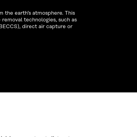
 the earth’s atmosphere. This
e removal technologies, such as
BECCS), direct air capture or
CONTACT US
The Finnish Innovation Fund Sitra
Itämerenkatu 11-13, PO Box 160,
00181 Helsinki