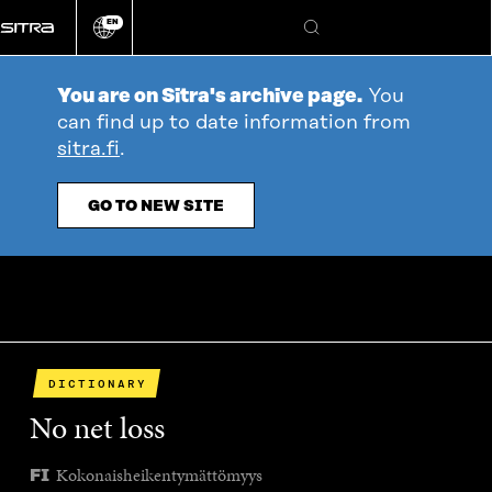
Go
EN
directly
Change
Search
language
to
content
You are on Sitra's archive page.
You
can find up to date information from
sitra.fi
.
GO TO NEW SITE
DICTIONARY
No net loss
Kokonaisheikentymättömyys
FI