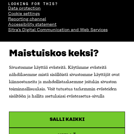
LOOKING FOR THIS?
Data protection
Cookie settings
Reporting channel
Accessibility statement
Sitra's Digital Communication and Web Services
CONTACT US
Maistuiskos keksi?
The Finnish Innovation Fund Sitra
Itämerenkatu 11-13, PO Box 160,
00181 Helsinki
Sivustomme käyttää evästeitä. Käytämme evästeitä
Telephone +358 294 618 991
Telefax +358 9 645 072
nähdäksemme mistä sisällöistä sivustomme käyttäjät ovat
Email firstname.lastname@sitra.fi sitra@sitra.fi
kiinnostuneita ja mahdollistaaksemme joitakin sivuston
toiminnallisuuksia. Voit tutustua tarkemmin evästeiden
How to get to Sitra?
sisältöön ja hallita asetuksiasi evästeasetus-sivulla
Business ID 0202132-3
CHANNELS
SALLI KAIKKI
Facebook
Open
in