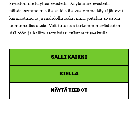
Sivustomme käyttää evästeitä. Käytämme evästeitä
Telephone +358 294 618 991
Telefax +358 9 645 072
nähdäksemme mistä sisällöistä sivustomme käyttäjät ovat
Email firstname.lastname@sitra.fi sitra@sitra.fi
kiinnostuneita ja mahdollistaaksemme joitakin sivuston
How to get to Sitra?
toiminnallisuuksia. Voit tutustua tarkemmin evästeiden
sisältöön ja hallita asetuksiasi evästeasetus-sivulla
Business ID 0202132-3
CHANNELS
SALLI KAIKKI
Facebook
Open
in
Linkedin
a
KIELLÄ
Open
new
in
window
Youtube
a
Open
NÄYTÄ TIEDOT
new
in
window
Instagram
a
Open
new
in
window
a
new
window