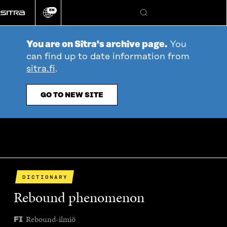
Go
EN
directly
Change
Search
language
to
content
You are on Sitra's archive page.
You
can find up to date information from
sitra.fi
.
GO TO NEW SITE
DICTIONARY
Rebound phenomenon
Rebound-ilmiö
FI