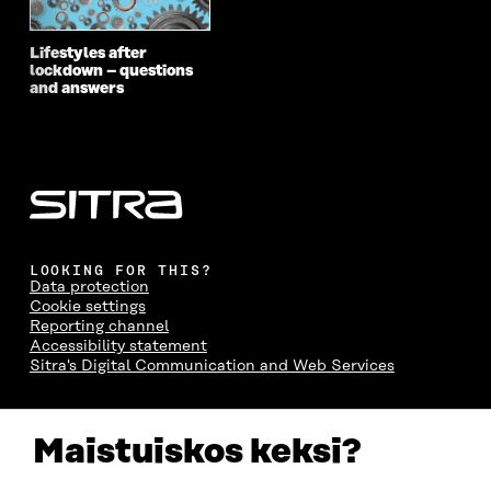
Lifestyles after
lockdown – questions
and answers
LOOKING FOR THIS?
Data protection
Cookie settings
Reporting channel
Accessibility statement
Sitra's Digital Communication and Web Services
CONTACT US
Maistuiskos keksi?
The Finnish Innovation Fund Sitra
Itämerenkatu 11-13, PO Box 160,
00181 Helsinki