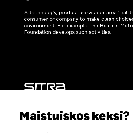
A technology, product, service or area that th
consumer or company to make clean choices 
environment. For example,
the Helsinki Metr
Foundation
develops such activities.
LOOKING FOR THIS?
Data protection
Maistuiskos keksi?
Cookie settings
Reporting channel