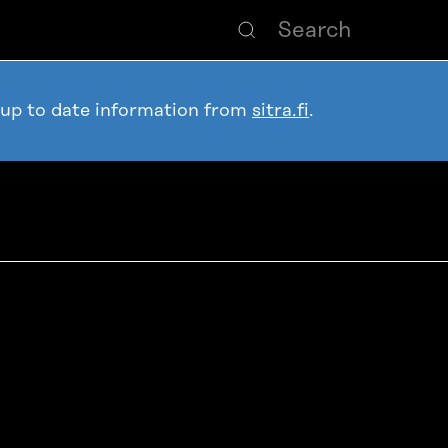
 up to date information from
sitra.fi
.