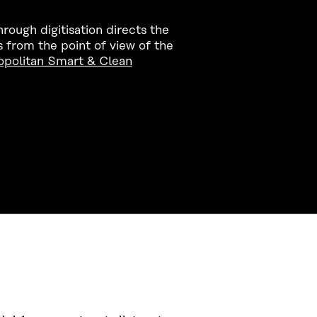
rough digitisation directs the
from the point of view of the
opolitan Smart & Clean
CONTACT US
The Finnish Innovation Fund Sitra
Itämerenkatu 11-13, PO Box 160,
00181 Helsinki