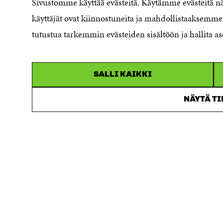
Sivustomme käyttää evästeitä. Käytämme evästeitä 
Accessibility statement
Sitra's Digital Communication and
käyttäjät ovat kiinnostuneita ja mahdollistaaksemme 
Web Services
tutustua tarkemmin evästeiden sisältöön ja hallita as
SALLI KAIKKI
NÄYTÄ T