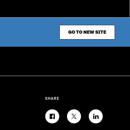
GO TO NEW SITE
SHARE
S
S
S
H
H
H