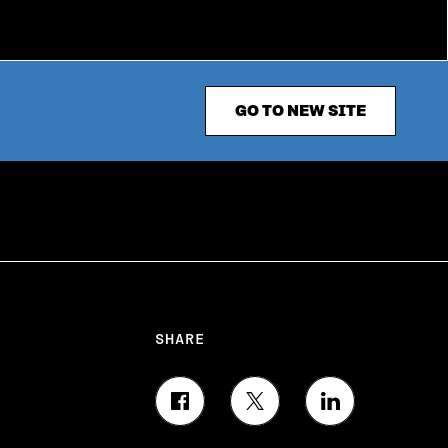
GO TO NEW SITE
SHARE
S
S
S
H
H
H