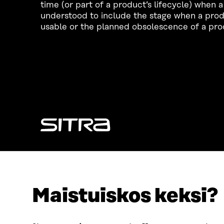
time (or part of a product’s lifecycle) when 
understood to include the stage when a product
usable or the planned obsolescence of a pro
LOOKING FOR THIS?
Data protection
Cookie settings
Maistuiskos keksi?
Reporting channel
Accessibility statement
Sitra's Digital Communication and