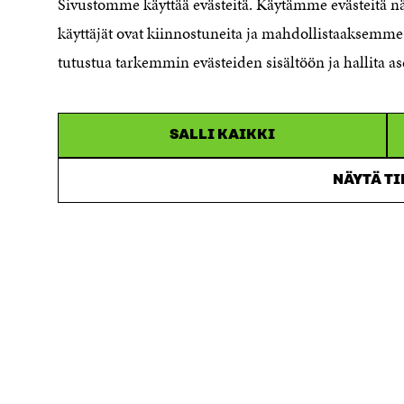
Sivustomme käyttää evästeitä. Käytämme evästeitä 
Web Services
käyttäjät ovat kiinnostuneita ja mahdollistaaksemme 
tutustua tarkemmin evästeiden sisältöön ja hallita as
SALLI KAIKKI
NÄYTÄ T