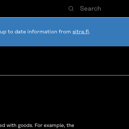
 up to date information from
sitra.fi
.
ed with goods. For example, the