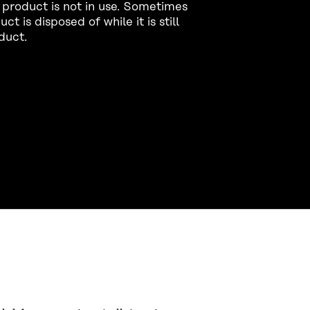
a product is not in use. Sometimes
 is disposed of while it is still
duct.
CONTACT US
The Finnish Innovation Fund Sitra
Itämerenkatu 11-13, PO Box 160,
00181 Helsinki
Telephone +358 294 618 991
Telefax +358 9 645 072