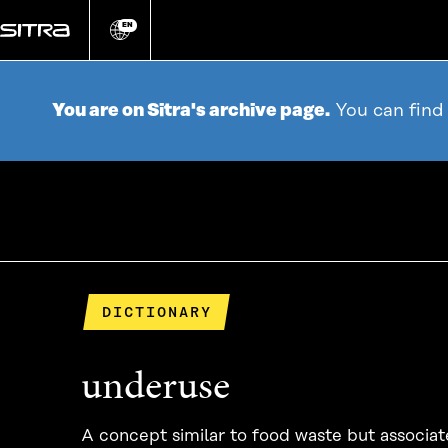
Go
directly
EN
Change
language
to
content
You are on Sitra's archive page.
You can find
DICTIONARY
underuse
A concept similar to food waste but associat