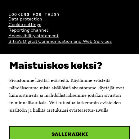
LOOKING FOR THIS?
Data protection
Cookie settings
Reporting channel
Accessibility statement
Sitra's Digital Communication and Web Services
CONTACT US
Maistuiskos keksi?
The Finnish Innovation Fund Sitra
Itämerenkatu 11-13, PO Box 160,
00181 Helsinki
Sivustomme käyttää evästeitä. Käytämme evästeitä
Telephone +358 294 618 991
Telefax +358 9 645 072
nähdäksemme mistä sisällöistä sivustomme käyttäjät ovat
Email firstname.lastname@sitra.fi sitra@sitra.fi
kiinnostuneita ja mahdollistaaksemme joitakin sivuston
toiminnallisuuksia. Voit tutustua tarkemmin evästeiden
How to get to Sitra?
sisältöön ja hallita asetuksiasi evästeasetus-sivulla
Business ID 0202132-3
CHANNELS
SALLI KAIKKI
Facebook