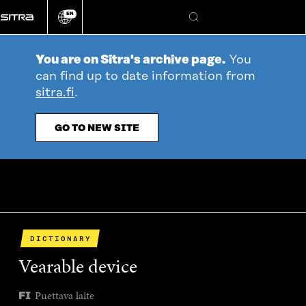
Go
EN
directly
Change
Search
language
to
content
You are on Sitra's archive page.
You
can find up to date information from
sitra.fi
.
GO TO NEW SITE
DICTIONARY
Vearable device
Puettava laite
FI