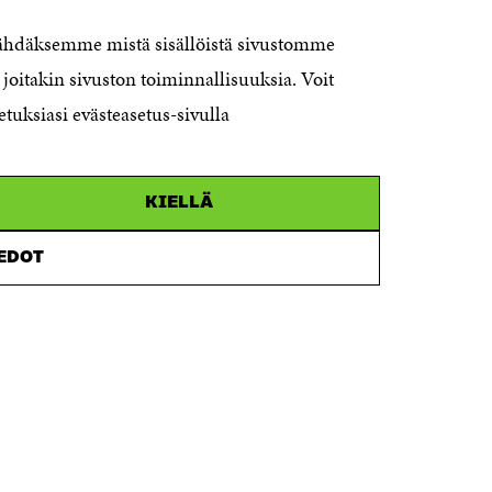
Itämerenkatu 11-13, PO Box 160,
nähdäksemme mistä sisällöistä sivustomme
00181 Helsinki
joitakin sivuston toiminnallisuuksia. Voit
Telephone +358 294 618 991
Telefax +358 9 645 072
etuksiasi evästeasetus-sivulla
Email firstname.lastname@sitra.fi
sitra@sitra.fi
KIELLÄ
How to get to Sitra?
IEDOT
Business ID 0202132-3