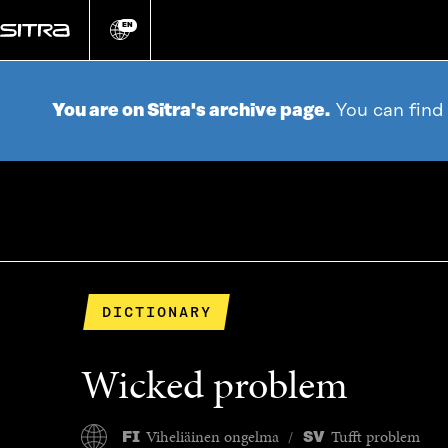
Go
directly
EN
Change
language
to
content
You are on Sitra's archive page.
You can find
DICTIONARY
Wicked problem
Viheliäinen ongelma
Tufft problem
FI
SV