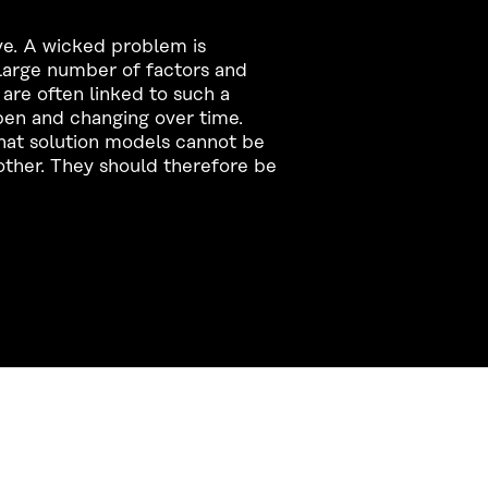
lve. A wicked problem is
 large number of factors and
 are often linked to such a
pen and changing over time.
at solution models cannot be
other. They should therefore be
CONTACT US
The Finnish Innovation Fund Sitra