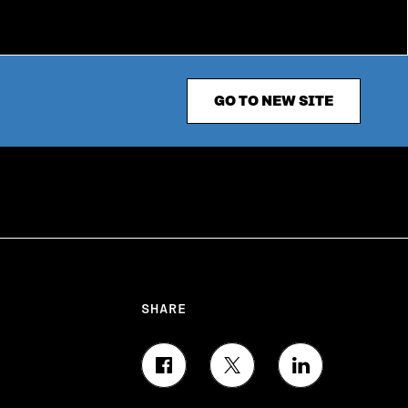
GO TO NEW SITE
SHARE
S
S
S
H
H
H