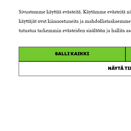
Cookie settings
Sivustomme käyttää evästeitä. Käytämme evästeitä 
Reporting channel
käyttäjät ovat kiinnostuneita ja mahdollistaaksemme 
Accessibility statement
Sitra's Digital Communication and
tutustua tarkemmin evästeiden sisältöön ja hallita as
Web Services
SALLI KAIKKI
NÄYTÄ T