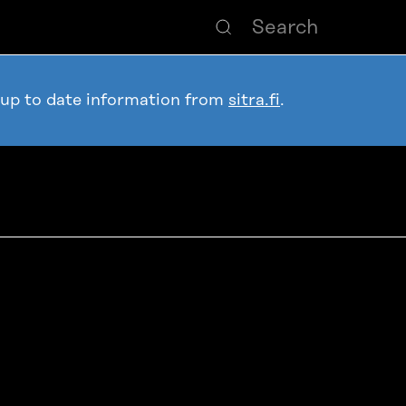
 up to date information from
sitra.fi
.