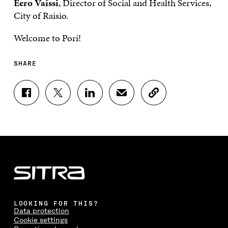
Eero Vaissi
, Director of Social and Health Services,
City of Raisio.
Welcome to Pori!
SHARE
S
S
S
S
C
H
H
H
H
O
A
A
A
A
P
R
R
R
R
Y
E
E
E
E
A
O
O
O
I
R
N
N
N
N
T
F
T
L
A
I
A
W
I
N
C
C
I
N
E
L
E
T
K
M
E
B
T
E
A
L
LOOKING FOR THIS?
O
E
D
I
I
Data protection
O
R
I
L
N
Cookie settings
K
O
N
O
K