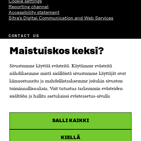
Cookie settings
Reporting channel
Accessibility statement
Sitra's Digital Communication and Web Services
CONTACT US
The Finnish Innovation Fund Sitra
Itämerenkatu 11-13, PO Box 160,
Maistuiskos keksi?
00181 Helsinki
Telephone +358 294 618 991
Telefax +358 9 645 072
Sivustomme käyttää evästeitä. Käytämme evästeitä
Email firstname.lastname@sitra.fi sitra@sitra.fi
nähdäksemme mistä sisällöistä sivustomme käyttäjät ovat
How to get to Sitra?
kiinnostuneita ja mahdollistaaksemme joitakin sivuston
toiminnallisuuksia. Voit tutustua tarkemmin evästeiden
Business ID 0202132-3
sisältöön ja hallita asetuksiasi evästeasetus-sivulla
CHANNELS
Facebook
Open
SALLI KAIKKI
in
Linkedin
a
Open
new
in
KIELLÄ
window