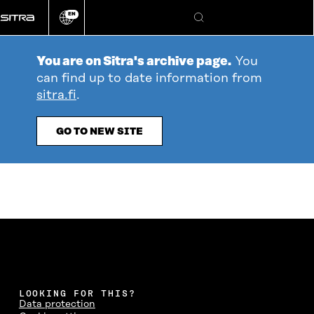
Go
EN
directly
Change
Search
language
to
content
You are on Sitra's archive page.
You
can find up to date information from
sitra.fi
.
GO TO NEW SITE
LOOKING FOR THIS?
Data protection