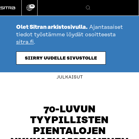
Siirry
FI
suoraan
Vaihda
Hae
sivuston
sisältöön
kieli
Olet Sitran arkistosivulla.
Ajantasaiset
tiedot työstämme löydät osoitteesta
sitra.fi
.
SIIRRY UUDELLE SIVUSTOLLE
table_of_contents
JULKAISUT
70-LUVUN
TYYPILLISTEN
PIENTALOJEN