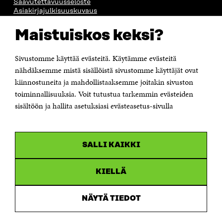
Saavutettavuusseloste
Asiakirjajulkisuuskuvaus
Sitran digitaalinen viestintä ja verkkopalvelut
Maistuiskos keksi?
OTA YHTEYTTÄ
Suomen itsenäisyyden juhlarahasto Sitra
Sivustomme käyttää evästeitä. Käytämme evästeitä
Itämerenkatu 11-13, PL 160,
nähdäksemme mistä sisällöistä sivustomme käyttäjät ovat
00181 Helsinki
kiinnostuneita ja mahdollistaaksemme joitakin sivuston
Puhelin +358 294 618 991
toiminnallisuuksia. Voit tutustua tarkemmin evästeiden
Sähköpostiosoite
sisältöön ja hallita asetuksiasi evästeasetus-sivulla
etunimi.sukunimi@sitra.fi tai sitra@sitra.fi
Saapumisohjeet
Y-tunnus 0202132-3
SALLI KAIKKI
OLEMME NÄISSÄ SOMEISSA
KIELLÄ
Facebook
Avautuu
uudessa
NÄYTÄ TIEDOT
Linkedin
ikkunassa
Avautuu
uudessa
Youtube
ikkunassa