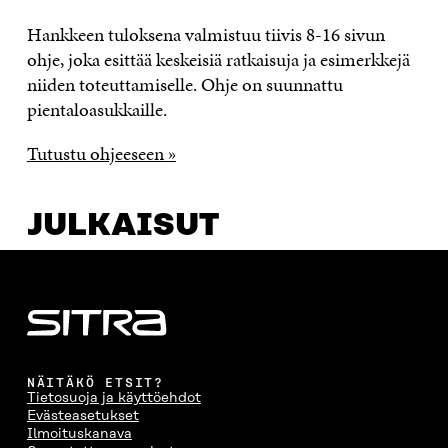
Hankkeen tuloksena valmistuu tiivis 8-16 sivun
ohje, joka esittää keskeisiä ratkaisuja ja esimerkkejä
niiden toteuttamiselle. Ohje on suunnattu
pientaloasukkaille.
Tutustu ohjeeseen »
JULKAISUT
NÄITÄKÖ ETSIT?
Tietosuoja ja käyttöehdot
Evästeasetukset
Ilmoituskanava