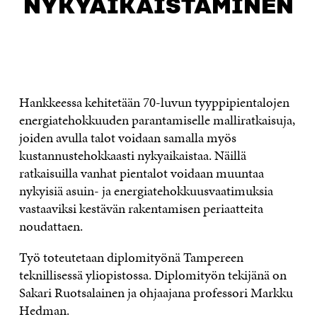
NYKYAIKAISTAMINEN
JULKAISUT
Hankkeessa kehitetään 70-luvun tyyppipientalojen
energiatehokkuuden parantamiselle malliratkaisuja,
joiden avulla talot voidaan samalla myös
kustannustehokkaasti nykyaikaistaa. Näillä
ratkaisuilla vanhat pientalot voidaan muuntaa
nykyisiä asuin- ja energiatehokkuusvaatimuksia
vastaaviksi kestävän rakentamisen periaatteita
noudattaen.
Työ toteutetaan diplomityönä Tampereen
teknillisessä yliopistossa. Diplomityön tekijänä on
Sakari Ruotsalainen ja ohjaajana professori Markku
Hedman.